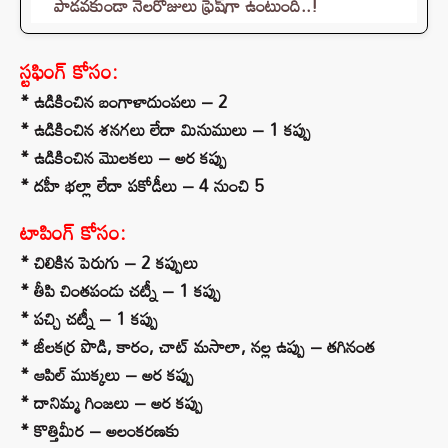
పాడవకుండా నెలరోజులు ఫ్రెష్‌గా ఉంటుంది..!
స్టఫింగ్ కోసం:
* ఉడికించిన బంగాళాదుంపలు – 2
* ఉడికించిన శనగలు లేదా మినుములు – 1 కప్పు
* ఉడికించిన మొలకలు – అర కప్పు
* దహీ భల్లా లేదా పకోడీలు – 4 నుంచి 5
టాపింగ్ కోసం:
* చిలికిన పెరుగు – 2 కప్పులు
* తీపి చింతపండు చట్నీ – 1 కప్పు
* పచ్చి చట్నీ – 1 కప్పు
* జీలకర్ర పొడి, కారం, చాట్ మసాలా, నల్ల ఉప్పు – తగినంత
* ఆపిల్ ముక్కలు – అర కప్పు
* దానిమ్మ గింజలు – అర కప్పు
* కొత్తిమీర – అలంకరణకు