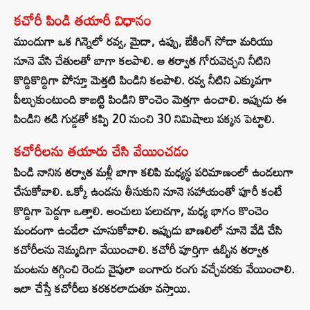
కచోరీ పిండి తయారీ విధానం
ముందుగా ఒక గిన్నెలో రవ్వ, మైదా, ఉప్పు, బేకింగ్ సోడా మరియు
నూనె వేసి చేతులతో బాగా కలపాలి. ఆ తర్వాత గోరువెచ్చని నీటిని
కొద్దికొద్దిగా పోస్తూ మెత్తటి పిండిని కలపాలి. రవ్వ నీటిని ఎక్కువగా
పీల్చుకుంటుంది కాబట్టి పిండిని కొంచెం మెత్తగా ఉంచాలి. ఇప్పుడు ఈ
పిండిని తడి గుడ్డతో కప్పి 20 నుంచి 30 నిమిషాలు పక్కన పెట్టాలి.
కచోరీలను తయారు చేసి వేయించడం
పిండి నానిన తర్వాత మళ్లీ బాగా కలిపి మధ్యస్థ పరిమాణంలో ఉండలుగా
చేసుకోవాలి. ఒక్కో ఉండను తీసుకుని నూనె సహాయంతో పూరీ కంటే
కొద్దిగా పెద్దగా ఒత్తాలి. అంచులు పలుచగా, మధ్య భాగం కొంచెం
మందంగా ఉండేలా చూసుకోవాలి. ఇప్పుడు బాణలిలో నూనె వేడి చేసి
కచోరీలను నెమ్మదిగా వేయించాలి. కచోరీ పూర్తిగా ఉబ్బిన తర్వాత
మంటను తగ్గించి రెండు వైపులా బంగారు రంగు వచ్చేవరకు వేయించాలి.
ఇలా చేస్తే కచోరీలు కరకరలాడుతూ వస్తాయి.