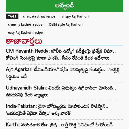
అవ్వండి
TAGS
chatpata chaat recipe
crispy Raj Kachori
crunchy kachori recipe
Delhi style Raj Kachori
easy Raj Kachori recipe
తాజావార్తలు
CM Revanth Reddy: పోలీస్ ఉద్యోగ పరీక్షలపై ప్రత్యేక నిఘా..
కోచింగ్ సెంటర్లపై కూడా ఫోకస్.. సీఎం రేవంత్ కీలక ఆదేశాలు
Ajit Agarkar: టీమిండియాలో షమీ భవిష్యత్తుపై సందిగ్ధం.. సెలెక్టర్ల
నిర్ణయం ఇదే
Udhayanidhi Stalin: విజయ్ ప్రభుత్వం ఉగ్రవాదిలా చూసింది..
ఉదయనిధి కీలక వ్యాఖ్యలు
India-Pakistan: చైనా హోవిట్జర్లను మోహరించిన పాకిస్థాన్..
‘అవసరమైతే ఏదైనా చేస్తాం’ అన్న భారత్
Karthi: నయనతార లేదా త్రిష.. కార్తీ కొత్త సినిమాలో హీరోయిన్