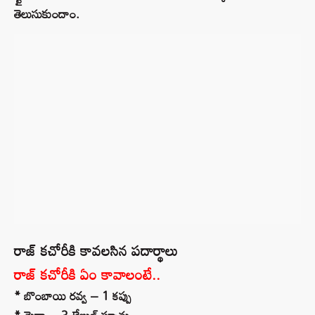
తెలుసుకుందాం.
రాజ్ కచోరీకి కావలసిన పదార్థాలు
రాజ్ కచోరీకి ఏం కావాలంటే..
* బొంబాయి రవ్వ – 1 కప్పు