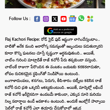
Follow Us :
Add as a preferred
source on google
Raj Kachori Recipe: రోడ్‌ సైడ్‌ ఫుడ్‌ ఇష్టంగా లాగించేస్తుంటాం..
వాటితో అనేక మంది అనారోగ్య సమస్యలతో ఇబ్బందులు పడుతున్నారని
కూడా కొన్ని ఘటనలు చూస్తే స్పష్టంగా అర్థమవుతుంది.. అయితే,
చాట్‌ల గురించి మాట్లాడితే రాజ్ కచోరీ పేరు తప్పకుండా వస్తుంది.
చాట్‌లకే రాజుగా పేరొందిన ఈ వంటకం బయటకు కరకరలాడుతూ,
లోపల రుచికరమైన స్టఫింగ్‌తో నిండిపోయి ఉంటుంది.
బంగాళాదుంపలు, శనగలు, పెరుగు, తీపి-కారం చట్నీలు కలిసిన రాజ్
కచోరీ రుచి ప్రతి ఒక్కరినీ ఆకట్టుకుంటుంది. అయితే, మార్కెట్లో లభించే
రాజ్ కచోరీ ఖరీదైనదిగా ఉండటమే కాకుండా, ఎక్కువ నూనె మరియు
నిల్వ పదార్థాలు ఉండే అవకాశం ఉంటుంది. అందుకే ఇంట్లోనే హల్వాయి
స్టైల్‌లో రాజ్ కచోరీ ఎలా తయారు చేసుకోవాలో ఇక్కడ