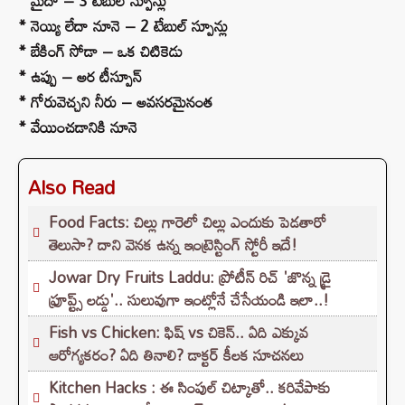
* మైదా – 3 టేబుల్ స్పూన్లు
* నెయ్యి లేదా నూనె – 2 టేబుల్ స్పూన్లు
* బేకింగ్ సోడా – ఒక చిటికెడు
* ఉప్పు – అర టీస్పూన్
* గోరువెచ్చని నీరు – అవసరమైనంత
* వేయించడానికి నూనె
Also Read
Food Facts: చిల్లు గారెలో చిల్లు ఎందుకు పెడతారో
తెలుసా? దాని వెనక ఉన్న ఇంట్రెస్టింగ్ స్టోరీ ఇదే!
Jowar Dry Fruits Laddu: ప్రోటీన్ రిచ్ 'జొన్న డ్రై
ఫ్రూప్ట్స్ లడ్డు'.. సులువుగా ఇంట్లోనే చేసేయండి ఇలా..!
Fish vs Chicken: ఫిష్ vs చికెన్.. ఏది ఎక్కువ
ఆరోగ్యకరం? ఏది తినాలి? డాక్టర్ కీలక సూచనలు
Kitchen Hacks : ఈ సింపుల్ చిట్కాతో.. కరివేపాకు