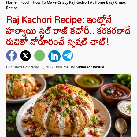
Home
Food
How To Make Crispy Raj Kachori At Home Easy Chaat
Recipe
Raj Kachori Recipe: ఇంట్లోనే
హల్వాయి స్టైల్ రాజ్ కచోరీ.. కరకరలాడే
రుచితో నోరూరించే స్పెషల్ చాట్!
Published Date :May 16, 2026 ,
1:00 PM
By
Sudhakar Ravula