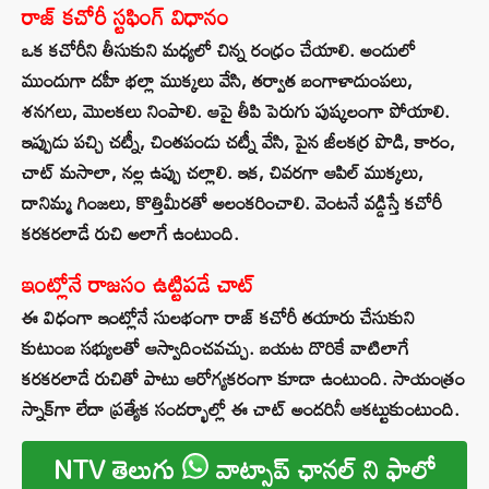
రాజ్ కచోరీ స్టఫింగ్ విధానం
ఒక కచోరీని తీసుకుని మధ్యలో చిన్న రంధ్రం చేయాలి. అందులో
ముందుగా దహీ భల్లా ముక్కలు వేసి, తర్వాత బంగాళాదుంపలు,
శనగలు, మొలకలు నింపాలి. ఆపై తీపి పెరుగు పుష్కలంగా పోయాలి.
ఇప్పుడు పచ్చి చట్నీ, చింతపండు చట్నీ వేసి, పైన జీలకర్ర పొడి, కారం,
చాట్ మసాలా, నల్ల ఉప్పు చల్లాలి. ఇక, చివరగా ఆపిల్ ముక్కలు,
దానిమ్మ గింజలు, కొత్తిమీరతో అలంకరించాలి. వెంటనే వడ్డిస్తే కచోరీ
కరకరలాడే రుచి అలాగే ఉంటుంది.
ఇంట్లోనే రాజసం ఉట్టిపడే చాట్
ఈ విధంగా ఇంట్లోనే సులభంగా రాజ్ కచోరీ తయారు చేసుకుని
కుటుంబ సభ్యులతో ఆస్వాదించవచ్చు. బయట దొరికే వాటిలాగే
కరకరలాడే రుచితో పాటు ఆరోగ్యకరంగా కూడా ఉంటుంది. సాయంత్రం
స్నాక్‌గా లేదా ప్రత్యేక సందర్భాల్లో ఈ చాట్ అందరినీ ఆకట్టుకుంటుంది.
NTV తెలుగు
వాట్సాప్ ఛానల్ ని ఫాలో