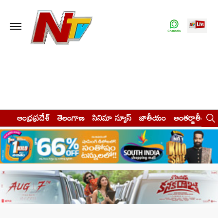
ఆంధ్రప్రదేశ్
తెలంగాణ
సినిమా న్యూస్
జాతీయం
అంతర్జాతీయం