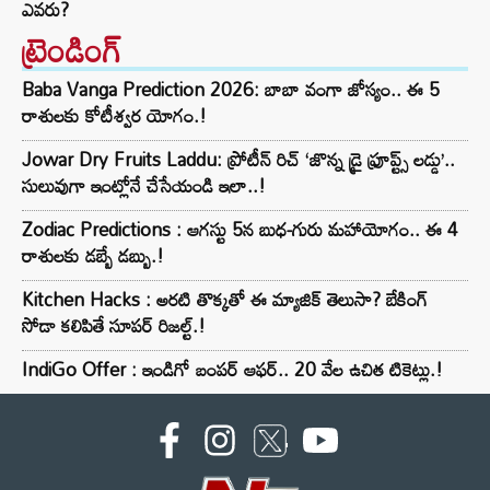
ఎవరు?
ట్రెండింగ్‌
Baba Vanga Prediction 2026: బాబా వంగా జోస్యం.. ఈ 5
రాశులకు కోటీశ్వర యోగం.!
Jowar Dry Fruits Laddu: ప్రోటీన్ రిచ్ ‘జొన్న డ్రై ఫ్రూప్ట్స్ లడ్డు’..
సులువుగా ఇంట్లోనే చేసేయండి ఇలా..!
Zodiac Predictions : ఆగస్టు 5న బుధ-గురు మహాయోగం.. ఈ 4
రాశులకు డబ్బే డబ్బు.!
Kitchen Hacks : అరటి తొక్కతో ఈ మ్యాజిక్ తెలుసా? బేకింగ్
సోడా కలిపితే సూపర్ రిజల్ట్.!
IndiGo Offer : ఇండిగో బంపర్ ఆఫర్.. 20 వేల ఉచిత టికెట్లు.!