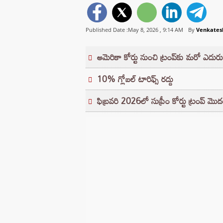
Published Date :May 8, 2026 ,
9:14 AM
By
Venkates
అమెరికా కోర్టు నుంచి ట్రంప్‌కు మరో ఎదురు
10% గ్లోబల్ టారిఫ్స్ రద్దు
ఫిబ్రవరి 2026లో సుప్రీం కోర్టు ట్రంప్ మొదట