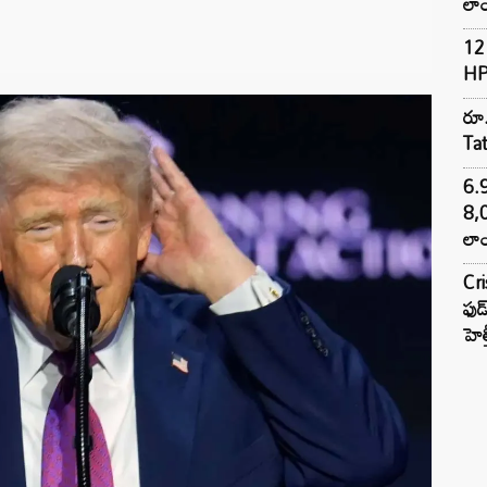
లాం
12 
HP
రూ.
Ta
6.
8,
లాం
Cr
ఫుడ
హెల