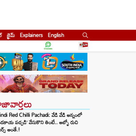
ల్
క్రైమ్
Explainers
English
ాజావార్తలు
ndi Red Chilli Pachadi: వేడి వేడి అన్నంలో
ండకాయ పచ్చడి’ వేసుకొని తింటే.. అబ్బో రుచి
ర్స్ అంతే.!