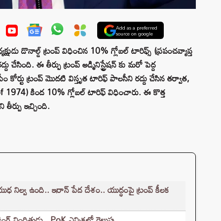
Add as a preferred
source on google
షుడు డొనాల్డ్ ట్రంప్ విధించిన 10% గ్లోబల్ టారిఫ్స్ (ప్రపంచవ్యాప్త
చేసింది. ఈ తీర్పు ట్రంప్ అడ్మినిస్ట్రేషన్ కు మరో పెద్ద
 కోర్టు ట్రంప్ మొదటి విస్తృత టారిఫ్ పాలసీని రద్దు చేసిన తర్వాత,
 1974) కింద 10% గ్లోబల్ టారిఫ్ విధించారు. ఈ కొత్త
 తీర్పు ఇచ్చింది.
నిల్వ ఉంది.. ఇరాన్ పేద దేశం.. యుద్ధంపై ట్రంప్ కీలక
ింగ్ నిందితుడు.. PoK ఎన్నికల్లో గెలుపు..