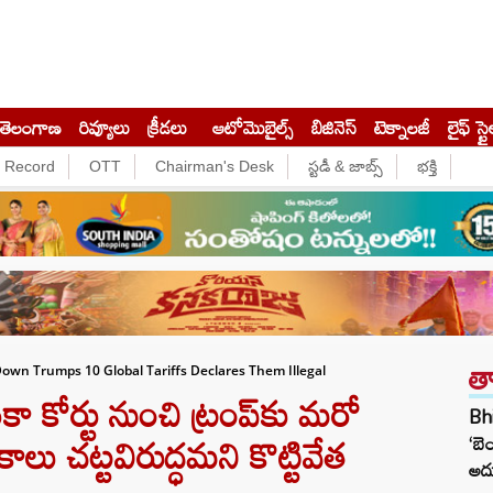
తెలంగాణ
రివ్యూలు
క్రీడలు
ఆటోమొబైల్స్
బిజినెస్‌
టెక్నాలజీ
లైఫ్ స్టై
e Record
OTT
Chairman's Desk
స్టడీ & జాబ్స్
భక్తి
త
Down Trumps 10 Global Tariffs Declares Them Illegal
 కోర్టు నుంచి ట్రంప్‌కు మరో
Bhi
లు చట్టవిరుద్ధమని కొట్టివేత
‘బె
అదు