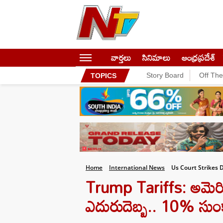
వార్తలు
సినిమాలు
ఆంధ్రప్రదేశ్
Story Board
Off Th
TOPICS
Home
International News
Us Court Strikes 
Trump Tariffs: అమెరికా
ఎదురుదెబ్బ.. 10% సుంకా