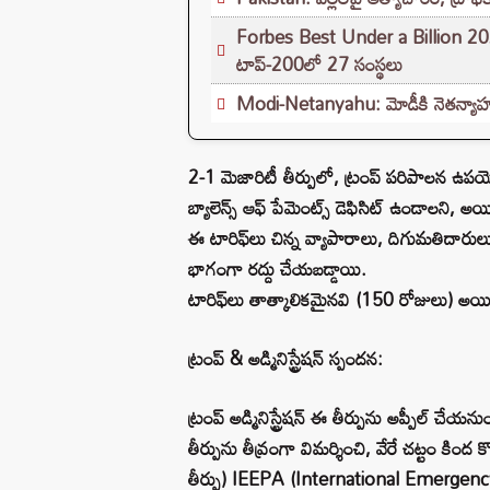
Forbes Best Under a Billion 2026
టాప్-200లో 27 సంస్థలు
Modi-Netanyahu: మోడీకి నెతన్యాహు 
2-1 మెజారిటీ తీర్పులో, ట్రంప్ పరిపాలన ఉపయో
బ్యాలెన్స్ ఆఫ్ పేమెంట్స్ డెఫిసిట్ ఉండాలని, అయితే
ఈ టారిఫ్‌లు చిన్న వ్యాపారాలు, దిగుమతిదారులు, 
భాగంగా రద్దు చేయబడ్డాయి.
టారిఫ్‌లు తాత్కాలికమైనవి (150 రోజులు) అయినప్ప
ట్రంప్ & అడ్మినిస్ట్రేషన్ స్పందన:
ట్రంప్ అడ్మినిస్ట్రేషన్ ఈ తీర్పును అప్పీల్ చే
తీర్పును తీవ్రంగా విమర్శించి, వేరే చట్టం కింద 
తీర్పు) IEEPA (International Emergency