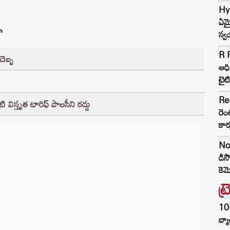
Hyd
ఏమై
స్వ
h
R P
దెబ్బ
ఆధి
టైట
Re
ి విస్తృత టారిఫ్ పాలసీని రద్దు
రెం
కార
No
డిస
కె
ట్
10
బ్