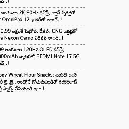
చ్..!
అంగుళాల 2K 90Hz డిస్‌ప్లే, క్వాడ్ స్పీకర్లతో
 OmniPad 12 భారత్‌లో లాంచ్..!
9.99 లక్షలకే పెట్రోల్, డీజిల్, CNG ఆప్షన్లతో
ta Nexon Camo ఎడిషన్ లాంచ్..!
99 అంగుళాల 120Hz OLED డిస్‌ప్లే,
000mAh బ్యాటరీతో REDMI Note 17 5G
చ్..!
ispy Wheat Flour Snacks: బయటి జంక్
్‌కి బై..బై.. ఇంట్లోనే గోధుమపిండితో కరకరలాడే
్తీ స్నాక్స్ చేసేయండి ఇలా.!