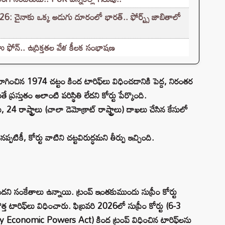
: చైనాకు ఒక్క అడుగు దూరంలో భారత్.. ఫోర్బ్స్ జాబితాలో
ఫోన్.. ఉద్రిక్తతల వేళ కీలక సంభాషణ
గించిన 1974 చట్టం కింద టారిఫ్‌లు విధించడానికి పెద్ద, నిరంతర
 ప్రస్తుతం అలాంటి పరిస్థితి లేదని కోర్టు పేర్కొంది.
24 రాష్ట్రాలు (చాలా డెమోక్రాట్ రాష్ట్రాలు) దాఖలు చేసిన కేసులో
టికీ, కోర్టు వాటిని చట్టవిరుద్ధమని తీర్పు ఇచ్చింది.
యనుందని సంకేతాలు ఉన్నాయి. ట్రంప్ ఇంతకుముందు సుప్రీం కోర్టు
కొత్త టారిఫ్‌లు విధించారు. ఫిబ్రవరి 2026లో సుప్రీం కోర్టు (6-3
 Economic Powers Act) కింద ట్రంప్ విధించిన టారిఫ్‌లను