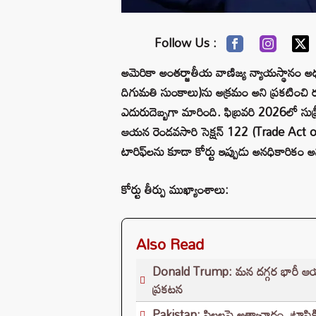
Follow Us :
అమెరికా అంతర్జాతీయ వాణిజ్య న్యాయస్థానం అధ్యక్
దిగుమతి సుంకాలు)ను అక్రమం అని ప్రకటించి రద్దు 
ఎదురుదెబ్బగా మారింది. ఫిబ్రవరి 2026లో సుప్రీం
ఆయన రెండవసారి సెక్షన్ 122 (Trade Act of
టారిఫ్‌లను కూడా కోర్టు ఇప్పుడు అనధికారికం అని
కోర్టు తీర్పు ముఖ్యాంశాలు:
Also Read
Donald Trump: మన దగ్గర భారీ ఆయుధ 
ప్రకటన
Pakistan: పిల్లలపై అత్యాచారం, ట్రాఫిక