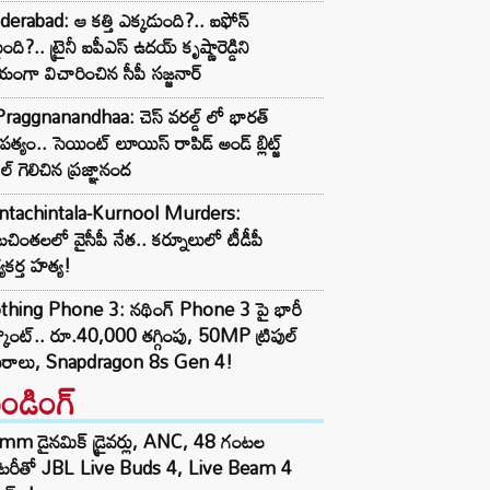
erabad: ఆ కత్తి ఎక్కడుంది?.. ఐఫోన్
ంది?.. ట్రైనీ ఐపీఎస్ ఉదయ్ కృష్ణారెడ్డిని
యంగా విచారించిన సీపీ సజ్జనార్‌
raggnanandhaa: చెస్ వరల్డ్ లో భారత్
పత్యం.. సెయింట్ లూయిస్ రాపిడ్ అండ్ బ్లిట్జ్
ిల్ గెలిచిన ప్రజ్ఞానంద
ntachintala-Kurnool Murders:
టచింతలలో వైసీపీ నేత.. కర్నూలులో టీడీపీ
్యకర్త హత్య!
thing Phone 3: నథింగ్ Phone 3 పై భారీ
్కౌంట్.. రూ.40,000 తగ్గింపు, 50MP ట్రిపుల్
మెరాలు, Snapdragon 8s Gen 4!
రెండింగ్‌
mm డైనమిక్ డ్రైవర్లు, ANC, 48 గంటల
యాటరీతో JBL Live Buds 4, Live Beam 4