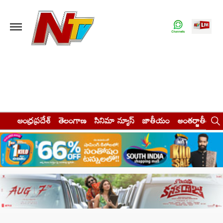
ఆంధ్రప్రదేశ్
తెలంగాణ
సినిమా న్యూస్
జాతీయం
అంతర్జాతీయం