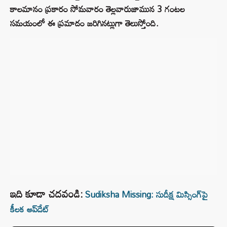
కాలమానం ప్రకారం సోమవారం తెల్లవారుజామున 3 గంటల
సమయంలో ఈ ప్రమాదం జరిగినట్లుగా తెలుస్తోంది.
ఇది కూడా చదవండి:
Sudiksha Missing: సుదీక్ష మిస్సింగ్‌పై
కీలక అప్‌డేట్