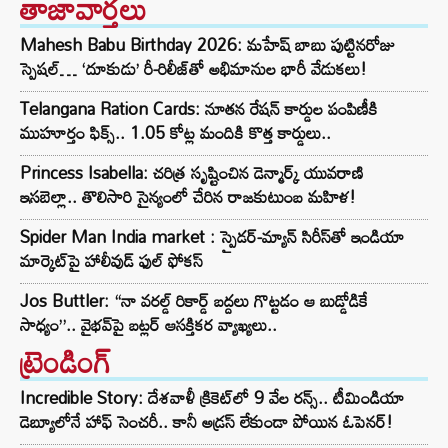
తాజావార్తలు
Mahesh Babu Birthday 2026: మహేష్ బాబు పుట్టినరోజు
స్పెషల్… ‘దూకుడు’ రీ-రిలీజ్‌తో అభిమానుల భారీ వేడుకలు!
Telangana Ration Cards: నూతన రేషన్ కార్డుల పంపిణీకి
ముహూర్తం ఫిక్స్‌.. 1.05 కోట్ల మందికి కొత్త కార్డులు..
Princess Isabella: చరిత్ర సృష్టించిన డెన్మార్క్ యువరాణి
ఇసబెల్లా.. తొలిసారి సైన్యంలో చేరిన రాజకుటుంబ మహిళ!
Spider Man India market : స్పైడర్-మ్యాన్ సిరీస్‌తో ఇండియా
మార్కెట్‌పై హాలీవుడ్ ఫుల్ ఫోకస్
Jos Buttler: “నా వరల్డ్ రికార్డ్‌ బద్దలు గొట్టడం ఆ బుడ్డోడికే
సాధ్యం”.. వైభవ్‌పై బట్లర్ ఆసక్తికర వ్యాఖ్యలు..
ట్రెండింగ్‌
Incredible Story: దేశవాళీ క్రికెట్‌లో 9 వేల రన్స్.. టీమిండియా
డెబ్యూలోనే హాఫ్ సెంచరీ.. కానీ అడ్రస్ లేకుండా పోయిన ఓపెనర్!