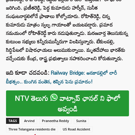
జరిగింది. ప్రణీతరెడ్డి, పెద్ద కుమారుడు హర్వీన్‌, సునీత
సంఘటనాస్థలిలోనే ప్రాణాలు కోల్పోయారు. రోహిత్‌రెడ్డి, చిన్న
కుమారుడు మాత్రం స్వల్ప గాయాలతో బయటపడ్డారు. ప్రమాద
సమయంలో రోహిత్‌రెడ్డే కారు నడుపుతున్నాడు. మరణవార్త తెలుసుకున్న
కుటుంబ సభ్యులు కన్నీరుమున్నీరుగా విలపిస్తున్నారు. టేకులపల్లి,
సిద్దిపేటలో విషాదఛాయలు అలుముకున్నాయి. మృతదేహాలు భారత్‌కు
వచ్చేందుకు కేంద్ర, రాష్ట్ర ప్రభుత్వాలు సహకరించాలని కోరుతున్నారు.
ఇది కూడా చదవండి:
Railway Bridge: అనకాపల్లిలో లారీ
బీభత్సం.. కుంగిన వంతెన, తప్పిన పెను ప్రమాదం!
NTV తెలుగు
వాట్సాప్ ఛానల్ ని ఫాలో
అవ్వండి
TAGS
Arvind
Praneetha Reddy
Sunita
Three Telangana residents die
US Road Accident