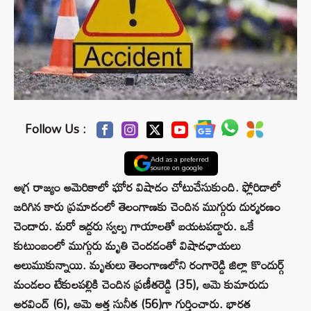
Follow Us :
Add as a preferred
source on google
అగ్ర రాజ్యం అమెరికాలో ఘోర విషాదం చోటుచేసుకుంది. ఫ్లోరిడాలో
జరిగిన కారు ప్రమాదంలో తెలంగాణకు చెందిన ముగ్గురు దుర్మరణం
చెందారు. మరో ఇద్దరు స్వల్ప గాయాలతో బయటపడ్డారు. ఒకే
కుటుంబంలో ముగ్గురు మృతి చెందడంతో విషాదఛాయలు
అలుముకున్నాయి. మృతులు తెలంగాణలోని రంగారెడ్డి జిల్లా కొందుర్గ్‌
మండలం టేకులపల్లికి చెందిన ప్రణీతరెడ్డి (35), ఆమె కుమారుడు
అరవింద్‌ (6), ఆమె అత్త సునీత (56)గా గుర్తించారు. భారత