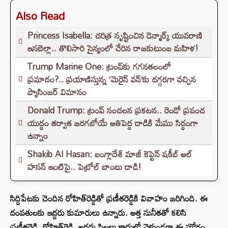
Also Read
Princess Isabella: చరిత్ర సృష్టించిన డెన్మార్క్ యువరాణి
ఇసబెల్లా.. తొలిసారి సైన్యంలో చేరిన రాజకుటుంబ మహిళ!
Trump Marine One: ట్రంప్‌కు గగనతలంలో
ప్రమాదం?.. ప్రయాణిస్తున్న ‘మెరైన్ వన్’కు దగ్గరగా వచ్చిన
ప్యాసింజర్ విమానం
Donald Trump: ట్రంప్ సంచలన ప్రకటన.. రెండో ప్రపంచ
యుద్ధం తర్వాత జరగబోయే అతిపెద్ద దాడికి మేము సిద్ధంగా
ఉన్నాం
Shakib Al Hasan: బంగ్లాదేశ్ మాజీ కెప్టెన్ షకీబ్ అల్
హసన్ ఇంటిపై.. పెట్రోల్ బాంబు దాడి!
సిద్దిపేటకు చెందిన రోహిత్‌రెడ్డితో ప్రణీతరెడ్డికి వివాహం జరిగింది. ఈ
దంపతులకు ఇద్దరు కుమారులు ఉన్నారు. అత్త సునీతతో కలిసి
ప్రణీతరెడ్డి, రోహిత్‌రెడ్డి, ఇద్దరు పిల్లలు కారులో వెళ్తుండగా ఈ ఘోరం