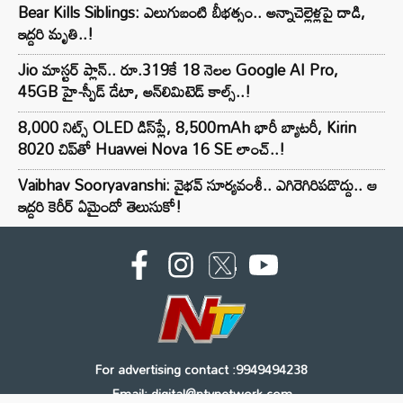
Bear Kills Siblings: ఎలుగుబంటి బీభత్సం.. అన్నాచెల్లెళ్లపై దాడి,
ఇద్దరి మృతి..!
Jio మాస్టర్ ప్లాన్.. రూ.319కే 18 నెలల Google AI Pro,
45GB హై-స్పీడ్ డేటా, అన్⁭లిమిటెడ్ కాల్స్..!
8,000 నిట్స్ OLED డిస్‌ప్లే, 8,500mAh భారీ బ్యాటరీ, Kirin
8020 చిప్‌తో Huawei Nova 16 SE లాంచ్..!
Vaibhav Sooryavanshi: వైభవ్ సూర్యవంశీ.. ఎగిరెగిరిపడొద్దు.. ఆ
ఇద్దరి కెరీర్ ఏమైందో తెలుసుకో!
For advertising contact :9949494238
Email: digital@ntvnetwork.com