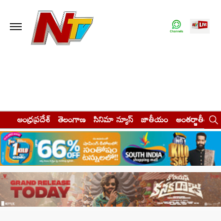
ఆంధ్రప్రదేశ్
తెలంగాణ
సినిమా న్యూస్
జాతీయం
అంతర్జాతీయం