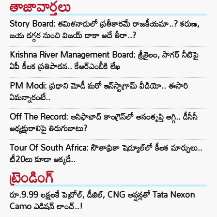
తాజావార్తలు
Story Board: తమిళనాడులో ప్రతీకారమే రాజకీయమా..? కరుణ,
జయ దగ్గర నుంచి విజయ్ దాకా అదే తీరా..?
Krishna River Management Board: శ్రీశైలం, సాగర్ నీటిపై
ఏపీ కీలక ప్రతిపాదన.. కేఆర్ఎంబీకి లేఖ
PM Modi: ప్రధాని మోడీ మరో ఇన్‌స్టాగ్రామ్ వీడియో.. ఈసారి
ఏమన్నారంటే..
Off The Record: ఆసిఫాబాద్ కాంగ్రెస్‌లో అసంతృప్తి అగ్గి.. డీసీసీ
అధ్యక్షురాలిపై తిరుగుబాటు?
Tour Of South Africa: సౌతాఫ్రికా షెడ్యూల్‌లో కీలక మార్పులు..
టీ20లు కూడా అక్కడే..
ట్రెండింగ్‌
రూ.9.99 లక్షలకే పెట్రోల్, డీజిల్, CNG ఆప్షన్లతో Tata Nexon
Camo ఎడిషన్ లాంచ్..!