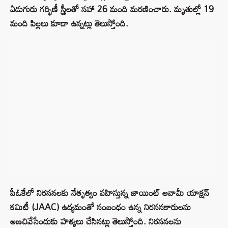
ఏడుగురు గర్భిణీ స్త్రీలతో సహా 26 మంది మరణించారు. మృతుల్లో 19
మంది పిల్లలు కూడా ఉన్నట్లు తెలుస్తోంది.
పీఓకేలో నిరసనలకు నేతృత్వం వహిస్తున్న జాయింట్ అవామీ యాక్షన్
కమిటీ (JAAC) ఉద్యమంతో సంబంధం ఉన్న నిరసనకారులను
అణచివేసేందుకు హత్యలు చేసినట్లు తెలుస్తోంది. నిరసనలను