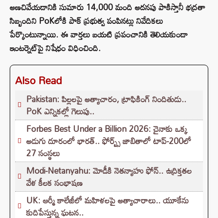
అణచివేయడానికి సుమారు 14,000 మంది అదనపు పాకిస్తానీ భద్రతా
సిబ్బందిని PoKలోకి పాక్ ప్రభుత్వ పంపినట్లు నివేదికలు
పేర్కొంటున్నాయి. ఈ వార్తలు బయటి ప్రపంచానికి తెలియకుండా
ఇంటర్నెట్‌పై నిషేధం విధించింది.
Also Read
Pakistan: పిల్లలపై అత్యాచారం, ట్రాఫికింగ్ నిందితుడు..
PoK ఎన్నికల్లో గెలుపు..
Forbes Best Under a Billion 2026: చైనాకు ఒక్క
అడుగు దూరంలో భారత్.. ఫోర్బ్స్ జాబితాలో టాప్-200లో
27 సంస్థలు
Modi-Netanyahu: మోడీకి నెతన్యాహు ఫోన్.. ఉద్రిక్తతల
వేళ కీలక సంభాషణ
UK: ఆర్మీ కాలేజీలో మహిళలపై అత్యాచారాలు.. యూకేను
కుదిపేస్తున్న ఘటన..