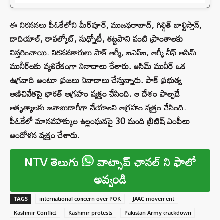
ఈ నిరసనలు పీఓకేలోని మీర్‌పూర్, ముజఫరాబాద్, గిల్గిత్ బాల్టిస్తాన్,
దాదియాల్, రావల్కోట్, సుధ్నోటీ, తట్టపాని వంటి ప్రాంతాలకు
విస్తరించాయి. నిరసనకారులు పాక్ ఆర్మీ, ఐఎస్ఐ, ఆర్మీ చీఫ్ అసిమ్
మునీర్‌లకు వ్యతిరేకంగా నినాదాలు చేశారు. అసిమ్ మునీర్ ఒక
ఉగ్రవాది అంటూ ప్రజలు నినాదాలు చేస్తున్నారు. పాక్ ప్రభుత్వ
అణిచివేతపై భారత్ ఆగ్రహం వ్యక్తం చేసింది. ఆ దేశం పాల్పడే
అకృత్యాలకు జవాబుదారీగా చేయాలని ఆగ్రహం వ్యక్తం చేసింది.
పీఓకేలో మానవహక్కుల ఉల్లంఘనపై 30 మంది బ్రిటిష్ ఎంపీలు
ఆందోళన వ్యక్తం చేశారు.
NTV తెలుగు
వాట్సాప్ ఛానల్ ని ఫాలో
అవ్వండి
TAGS
international concern over POK
JAAC movement
Kashmir Conflict
Kashmir protests
Pakistan Army crackdown