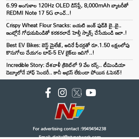
6.99 అంగుళాల 120Hz OLED డిస్‌ప్లే, 8,000mAh బ్యాటరీతో
REDMI Note 17 5G లాంచ్..!
Crispy Wheat Flour Snacks: బయటి జంక్ ఫుడ్‌కి బై..బై..
ఇంట్లోనే గోధుమపిండితో కరకరలాడే హెల్తీ స్నాక్స్ చేసేయండి ఇలా.!
Best EV Bikes: బెస్ట్ మైలేజ్, అదిరే ఫీచర్లతో రూ.1.50 లక్షలలోపు
కొనుగోలు చేయగల టాప్-5 EV బైక్‌లు ఇదిగో..!
Incredible Story: దేశవాళీ క్రికెట్‌లో 9 వేల రన్స్.. టీమిండియా
డెబ్యూలోనే హాఫ్ సెంచరీ.. కానీ అడ్రస్ లేకుండా పోయిన ఓపెనర్!
For advertising contact :9949494238
Email: digital@ntvnetwork.com