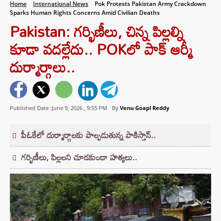
Home
International News
Pok Protests Pakistan Army Crackdown
Sparks Human Rights Concerns Amid Civilian Deaths
Pakistan: గర్భిణీలు, చిన్న పిల్లల్ని
కూడా వదల్లేదు.. POKలో పాక్ ఆర్మీ
దుర్మార్గాలు..
Published Date :June 9, 2026 ,
9:55 PM
By
Venu Goapl Reddy
పీఓకేలో దుర్మార్గాలకు పాల్పడుతున్న పాకిస్తాన్..
గర్భిణీలు, పిల్లలని చూడకుండా హత్యలు..