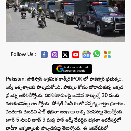
Follow Us :
Add as a preferred
source on google
Pakistan: పాకిస్తాన్‌ ఆక్రమిత కాశ్మీర్(POK)‌లో పాకిస్తాన్ ప్రభుత్వం,
ఆర్మీ అకృత్యాలకు పాల్పడుతోంది. హక్కుల కోసం పోరాడుతున్న అక్కడి
ప్రజల్ని అణిచివేస్తోంది. నిరసనకారులపై జరిపిన కాల్పుల్లో 30 మంది
మరణించినట్లు తెలుస్తోంది. సోషల్ మీడియాలో వస్తున్న వార్తల ప్రకారం,
వందలాది మందిని పాక్ భద్రతా బలగాలు కాల్చి చంపినట్లు తెలుస్తోంది.
జూన్ 5 నుంచి జూన్ 9 మధ్య పాక్ ఆర్మీ చేపట్టిన భద్రతా ఆపరేషన్లలో
భారీగా అకృత్యాలకు పాల్పడినట్లు తెలుస్తోంది. ఈ ఆపరేషన్‌లో