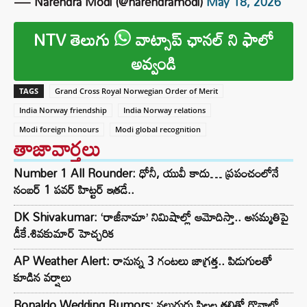
— Narendra Modi (@narendramodi)
May 18, 2026
NTV తెలుగు
వాట్సాప్ ఛానల్ ని ఫాలో
అవ్వండి
TAGS
Grand Cross Royal Norwegian Order of Merit
India Norway friendship
India Norway relations
Modi foreign honours
Modi global recognition
తాజావార్తలు
Number 1 All Rounder: ధోనీ, యువీ కాదు… ప్రపంచంలోనే
నంబర్ 1 పవర్ హిట్టర్ ఇతడే..
DK Shivakumar: ‘రాజీనామా’ నిమిషాల్లో ఆమోదిస్తా.. అసమ్మతిపై
డీకే.శివకుమార్ హెచ్చరిక
AP Weather Alert: రానున్న 3 గంటలు జాగ్రత్త.. పిడుగులతో
కూడిన వర్షాలు
Ronaldo Wedding Rumors: నలుగురు పిల్లల తల్లితో రొనాల్డో