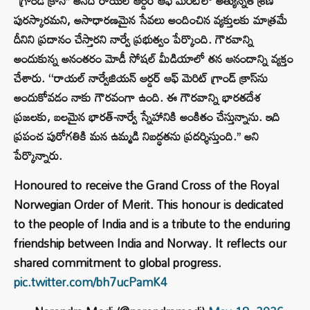
‘‘గ్రాండ్ క్రాస్’’ అనేది రాయల్ ఆర్డర్ ఆఫ్ మెరిట్‌లో అత్యున్నత శ్రేణి
పురస్కారమని, అసాధారణమైన సేవలు అందించిన వ్యక్తులకు మాత్రమే
దీనిని ప్రదానం చేస్తారని నార్వే ప్రభుత్వం పేర్కొంది. గౌరవాన్ని
అందుకున్న అనంతరం మోడీ సోషల్ మీడియాలో తన ఆనందాన్ని వ్యక్తం
చేశారు. ‘‘రాయల్ నార్వేజియన్ ఆర్డర్ ఆఫ్ మెరిట్ గ్రాండ్ క్రాస్‌ను
అందుకోవడం నాకు గౌరవంగా ఉంది. ఈ గౌరవాన్ని భారతదేశ
ప్రజలకు, బలమైన భారత్-నార్వే స్నేహానికి అంకితం చేస్తున్నాను. ఇది
ప్రపంచ పురోగతికి మన ఉమ్మడి నిబద్ధతను ప్రదర్శిస్తుంది.’’ అని
పేర్కొన్నారు.
Honoured to receive the Grand Cross of the Royal
Norwegian Order of Merit. This honour is dedicated
to the people of India and is a tribute to the enduring
friendship between India and Norway. It reflects our
shared commitment to global progress.
pic.twitter.com/bh7ucPamK4