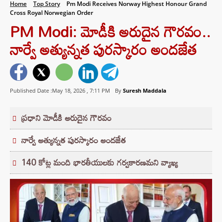
Home
Top Story
Pm Modi Receives Norway Highest Honour Grand
Cross Royal Norwegian Order
PM Modi: మోడీకి అరుదైన గౌరవం..
నార్వే అత్యున్నత పురస్కారం అందజేత
Published Date :May 18, 2026 ,
7:11 PM
By
Suresh Maddala
ప్రధాని మోడీకి అరుదైన గౌరవం
నార్వే అత్యున్నత పురస్కారం అందజేత
140 కోట్ల మంది భారతీయులకు గర్వకారణమని వ్యాఖ్య