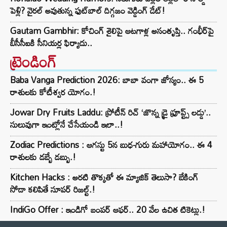
పెళ్లి? వైరల్ అవుతున్న ఫుట్‌బాల్ దిగ్గజం వెడ్డింగ్ డేట్!
Gautam Gambhir: కోచింగ్ శైలిపై ఆటగాళ్ల అసంతృప్తి.. గంభీర్‌పై
బీసీసీఐకి సీనియర్ల ఫిర్యాదు..
ట్రెండింగ్‌
Baba Vanga Prediction 2026: బాబా వంగా జోస్యం.. ఈ 5
రాశులకు కోటీశ్వర యోగం.!
Jowar Dry Fruits Laddu: ప్రోటీన్ రిచ్ ‘జొన్న డ్రై ఫ్రూప్ట్స్ లడ్డు’..
సులువుగా ఇంట్లోనే చేసేయండి ఇలా..!
Zodiac Predictions : ఆగస్టు 5న బుధ-గురు మహాయోగం.. ఈ 4
రాశులకు డబ్బే డబ్బు.!
Kitchen Hacks : అరటి తొక్కతో ఈ మ్యాజిక్ తెలుసా? బేకింగ్
సోడా కలిపితే సూపర్ రిజల్ట్.!
IndiGo Offer : ఇండిగో బంపర్ ఆఫర్.. 20 వేల ఉచిత టికెట్లు.!