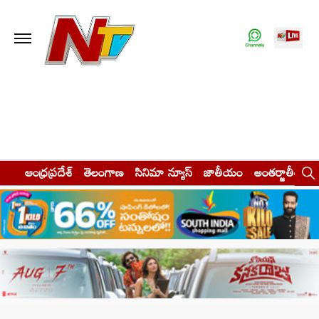
ఆంధ్రప్రదేశ్
తెలంగాణ
సినిమా న్యూస్
జాతీయం
అంతర్జాతీయం