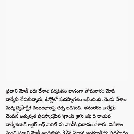
ప్రధాని మోడీ ఐదు దేశాల పర్యటనల భాగంగా సోమవారం మోడీ
నార్వేకు చేరుకున్నారు. ఓస్లోలో ఘనస్వాగతం లభించింది. రెండు దేశాల
మధ్య ద్వైపాక్షిక సంబంధాలపై చర్చ జరిగింది. అనంతరం నార్వేకు
చెందిన అత్యున్నత పురస్కారమైన ‘గ్రాండ్ క్రాస్ ఆఫ్ ది రాయల్
నార్వేజియన్ ఆర్డర్ ఆఫ్ మెరిట్’’ను మోడీకి ప్రదానం చేశారు. విదేశాల
నుంచి ప్రధాని మోడీ అందుకున్న 32వ ప్రధాన అంతర్జాతీయ పురస్కారం