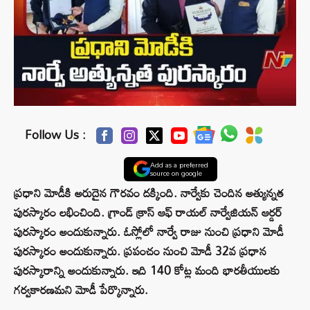
Follow Us :
Add as a preferred
source on google
ప్రధాని మోడీకి అరుదైన గౌరవం దక్కింది. నార్వేకు చెందిన అత్యున్నత
పురస్కారం లభించింది. గ్రాండ్ క్రాస్ ఆఫ్ రాయల్ నార్వేజియన్ ఆర్డర్
పురస్కారం అందుకున్నారు. ఓస్లోలో నార్వే రాజు నుంచి ప్రధాని మోడీ
పురస్కారం అందుకున్నారు. ప్రపంచం నుంచి మోడీ 32వ ప్రధాన
పురస్కారాన్ని అందుకున్నారు. ఇది 140 కోట్ల మంది భారతీయులకు
గర్వకారణమని మోడీ పేర్కొన్నారు.