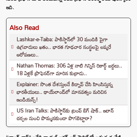
ఇది.
Also Read
Lashkar-e-Taiba: పాకిస్థాన్‌లో 30 మందికి పైగా
ఉగ్రవాదులు ఖతం.. భారత గూఢచార సంస్థలపై లష్కరే
ఆరోపణలు..
Nathan Thomas: 306 ఏళ్ల నాటి గిన్నిస్ రికార్డ్ బద్దలు..
18 ఏళ్లకే ప్రొఫెసర్‌గా మారిన కుర్రాడు..
Explainer: సొంత దేశస్తులనే కిడ్నాప్ చేసి హింసిస్తున్న
భారతీయులు.. థాయ్‌లాండ్‌లో మానవత్వం మరిచిన
ఇండియన్స్!
US Iran Talks: పాకిస్థాన్‌కు ట్రంప్ బిగ్ షాక్.. ఇరాన్
చర్చల నుంచి పొమ్మనకుండా పొగబెట్టారా?