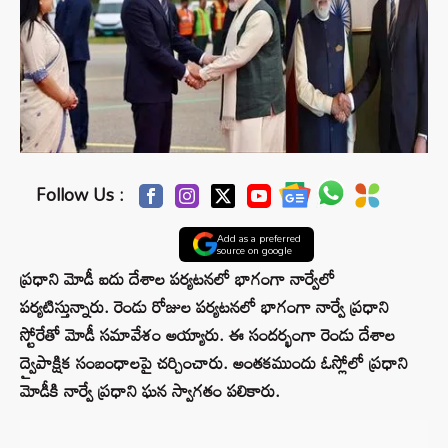
Follow Us :
Add as a preferred
source on google
ప్రధాని మోడీ ఐదు దేశాల పర్యటనలో భాగంగా నార్వేలో
పర్యటిస్తున్నారు. రెండు రోజుల పర్యటనలో భాగంగా నార్వే ప్రధాని
స్టోరే‌తో మోడీ సమావేశం అయ్యారు. ఈ సందర్భంగా రెండు దేశాల
ద్వైపాక్షిక సంబంధాలపై చర్చించారు. అంతకముందు ఓస్లోలో ప్రధాని
మోడీకి నార్వే ప్రధాని ఘన స్వాగతం పలికారు.