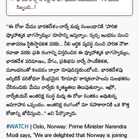
సిబ్బంది..!
‘‘ఈ రోజు మేము భారతదేశం-నార్వే మధ్య సంబంధానికి ‘హరిత
వ్యూహాత్మక భాగస్వామ్యం’ రూపాన్ని ఇస్తున్నాం. స్వచ్ఛ ఇంధనం నుంచి
వాతావరణ స్థితిస్థాపకత వరకు.. నీలి ఆర్థిక వ్యవస్థ నుంచి హరిత నౌకా
రవాణా వరకు ప్రతి రంగాన్ని విస్తరించిన ఈ వ్యూహాత్మక భాగస్వామ్యం,
భారతదేశ పరిమాణం, వేగం, ప్రతిభను నార్వే సాంకేతికత,
మూలధనంతో కలపడం ద్వారా రూపుదిద్దుకుంటోంది. భారతదేశపు
ఆర్కిటిక్ పరిశోధనా కేంద్రమైన ‘హిమాద్రి’ కార్యకలాపాలను సులభతరం
చేసినందుకు మేము నార్వేకు కృతజ్ఞతలు తెలుపుతున్నాం. ఇస్రో,
నార్వేజియన్ అంతరిక్ష సంస్థ మధ్య ఈ రోజు సంతకం అవుతున్న
అవగాహన ఒప్పందం. అంతరిక్ష రంగంలో మా సహకారానికి ఒక కొత్త
కోణాన్ని జోడిస్తుంది..’’ అని పేర్కొన్నారు.
#WATCH
| Oslo, Norway: Prime Minister Narendra
Modi says, "We are delighted that Norway is joining