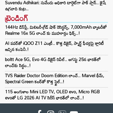
Suvendu Adhikari: సువేందు అధికారి టార్గెట్‌గా పాక్ ప్లాన్.. జైషే
ఉగ్రవాది కుట్ర..
ట్రెండింగ్‌
144Hz డిస్‌ప్లే, మిలిటరీ-గ్రేడ్ షాక్ రెసిస్టన్స్, 7,000mAh బ్యాటరీతో
Realme 16x 5G లాంచ్ కు ముహూర్తం ఫిక్స్..!
AI పవర్‌తో iQOO Z11 ఎంట్రీ.. కొత్త డిజైన్, స్మార్ట్ ఫీచర్లపై క్లారిటీ
ఇచ్చిన కంపెనీ.!
boltt Ace 5G, Evo 4G డిజైన్ రివీల్.. ఆగస్టు 25న భారత్‌లో
లాంచ్‌కు సిద్ధం..!
TVS Raider Doctor Doom Edition లాంచ్.. Marvel థీమ్,
Spectral Green కలర్‌తో కొత్త స్టైల్..!
115 అంగుళాల Mini LED TV, OLED evo, Micro RGB
evoతో LG 2026 AI TV సిరీస్ భారత్‌లో లాంచ్..!