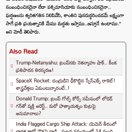
సంబంధించినదైనా లేదా పశ్చిమాసియాకు సంబంధించినదైనా..
ఘర్షణలను త్వరితగతిన నిలిపివేసి, శాంతిని పునరుద్ధరించడమే లక్ష్యంగా
సాగే ప్రతి ప్రయత్నానికి మేము మద్దతు ఇస్తాము..ఇస్తూనే ఉంటాము.’’
అని మోడీ తెలిపారు.
Also Read
Trump-Netanyahu: ట్రంప్‌నకు నెతన్యాహు షాక్.. కీలక
ప్రతిపాదన తిరస్కరణ!
SpaceX Rocket: చంద్రుడిని ఢీకొట్టిన స్పేస్‌ఎక్స్ రాకెట్!
శాస్త్రవేత్తలు ఏమంటున్నారంటే..!
Donald Trump: ట్రంప్ గోల్ఫ్ కోర్స్ సమీపంలో లోడెడ్
గన్‌తో వ్యక్తి అరెస్ట్.. మరో హత్యాయత్నం కుట్రపై
అనుమానాలు?
India Flagged Cargo Ship Attack: యెమెన్ తీరంలో
భారత కార్గో నౌకపై దాడి.. ఘటన సమయంలో 14 మంది