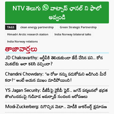
NTV తెలుగు
వాట్సాప్ ఛానల్ ని ఫాలో
అవ్వండి
TAGS
clean energy partnership
Green Strategic Partnership
Himadri Arctic research station
India Norway bilateral talks
India Norway relations
తాజావార్తలు
JD Chakravarthy: ఆర్జీవీకి తెలియకుండా జేడీ చేసిన పని.. కోన
వెంకట్‌కు అలా కలిసి వచ్చిందా?
Chandini Chowdary: “ఆ రోజు నన్ను పడుకోమని అడిగింది మీరే
కదా!” అంటే ఆయన ముఖం మాడిపోయింది!
YS Jagan Security: డీజీపీపై వైసీపీ ఫైర్.. జగన్ పర్యటనలో భద్రత
తొలగించడంపై గుడివాడ అమర్నాథ్ సంచలన ఆరోపణలు
Modi-Zuckerberg: దిగొచ్చిన మెటా.. మోడీకి జుకర్‌బర్గ్ క్షమాపణ