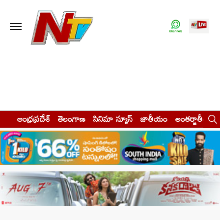
ఆంధ్రప్రదేశ్
తెలంగాణ
సినిమా న్యూస్
జాతీయం
అంతర్జాతీయం