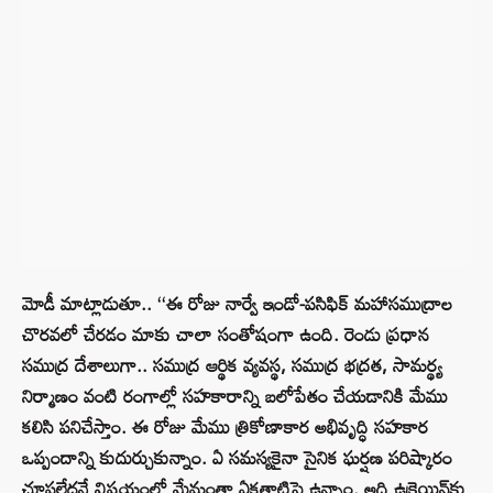
మోడీ మాట్లాడుతూ.. ‘‘ఈ రోజు నార్వే ఇండో-పసిఫిక్ మహాసముద్రాల
చొరవలో చేరడం మాకు చాలా సంతోషంగా ఉంది. రెండు ప్రధాన
సముద్ర దేశాలుగా.. సముద్ర ఆర్థిక వ్యవస్థ, సముద్ర భద్రత, సామర్థ్య
నిర్మాణం వంటి రంగాల్లో సహకారాన్ని బలోపేతం చేయడానికి మేము
కలిసి పనిచేస్తాం. ఈ రోజు మేము త్రికోణాకార అభివృద్ధి సహకార
ఒప్పందాన్ని కుదుర్చుకున్నాం. ఏ సమస్యకైనా సైనిక ఘర్షణ పరిష్కారం
చూపలేదనే విషయంలో మేమంతా ఏకతాటిపై ఉన్నాం. అది ఉక్రెయిన్‌కు