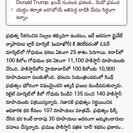
Donald Trump: ట్రంప్ సంచలన ప్రకటన.. రెండో ప్రపంచ
యుద్ధం తర్వాత జరగబోయే అతిపెద్ద దాడికి మేము సిద్ధంగా
ఉన్నాం
ప్రభుత్వ సేకరించిన నిల్వలు తక్కువగా ఉండటం, ఇదే అదనుగా ప్రైవేట్
వ్యాపారులు బ్లాక్ మార్కెట్ (జమాఖోరీ) కి తెరలేపడంతో ఓపెన్
మార్కెట్‌లో గోధుమల ధరలు ఏకంగా 25 శాతం పెరిగాయి. కరాచీలో
100 కిలోల గోధుమల ధర ఏకంగా 11,100 పాకిస్థానీ రూపాయలకు
చేరింది. పాకిస్థాన్‌లోని హైదరాబాద్‌లో 100 కిలోలకు 10,900
రూపాయలుగా పలుకుతోంది. ధరలను నియంత్రించడంలో సింధ్
ప్రభుత్వం ఘోరంగా విఫలమైందని అక్కడి ప్రజలు మండిపడుతున్నారు.
రిటైల్ మార్కెట్‌లో కిలో గోధుమ పిండిని 135 నుంచి 140 పాకిస్థానీ
రూపాయలకు విక్రయిస్తున్నారు. నిజానికి ప్రభుత్వం నిర్ణయించిన
అధికారిక ధర కేవలం 107 రూపాయలు మాత్రమే. ప్రభుత్వం ఫిక్స్
చేసిన ధర కంటే దాదాపు 30 రూపాయలు అదనంగా అమ్మకందారులు
వసూలు చేస్తున్నారు. ప్రముఖ పాకిస్థానీ పత్రిక ‘డాన్’ కథనం ప్రకారం..