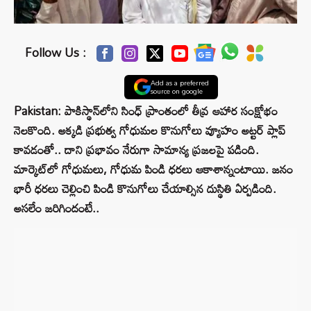
Follow Us :
Add as a preferred
source on google
Pakistan: పాకిస్థాన్‌లోని సింధ్ ప్రాంతంలో తీవ్ర ఆహార సంక్షోభం
నెలకొంది. అక్కడి ప్రభుత్వ గోధుమల కొనుగోలు వ్యూహం అట్టర్ ప్లాప్
కావడంతో.. దాని ప్రభావం నేరుగా సామాన్య ప్రజలపై పడింది.
మార్కెట్‌లో గోధుమలు, గోధుమ పిండి ధరలు ఆకాశాన్నంటాయి. జనం
భారీ ధరలు చెల్లించి పిండి కొనుగోలు చేయాల్సిన దుస్థితి ఏర్పడింది.
అసలేం జరిగిందంటే..