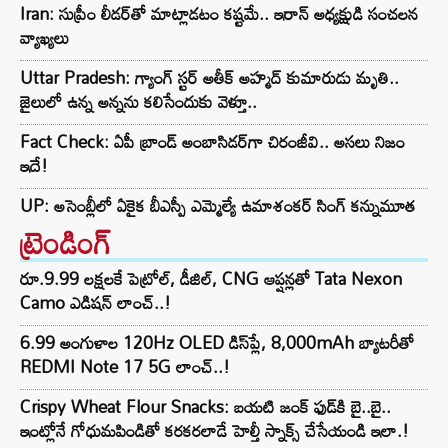
Iran: సుప్రీం లీడర్‌తో మాట్లాడటం కష్టమే.. ఇరాన్ అధ్యక్షుడి సంచలన
వ్యాఖ్యలు
Uttar Pradesh: గ్యాంగ్ స్టర్ అతీక్ అహ్మద్ కుమారుడు మృతి..
జైలులో ఉన్న అన్నను కలిసేందుకు వెళ్తూ..
Fact Check: ఏపీ బ్రాండ్ అంబాసిడర్‌గా చిరంజీవి.. అసలు నిజం
ఇదే!
UP: అసెంబ్లీలో ఏకైక బీఎస్పీ ఎమ్మెల్యే ఉమాశంకర్ సింగ్ కన్నుమూత
ట్రెండింగ్‌
రూ.9.99 లక్షలకే పెట్రోల్, డీజిల్, CNG ఆప్షన్లతో Tata Nexon
Camo ఎడిషన్ లాంచ్..!
6.99 అంగుళాల 120Hz OLED డిస్‌ప్లే, 8,000mAh బ్యాటరీతో
REDMI Note 17 5G లాంచ్..!
Crispy Wheat Flour Snacks: బయటి జంక్ ఫుడ్‌కి బై..బై..
ఇంట్లోనే గోధుమపిండితో కరకరలాడే హెల్తీ స్నాక్స్ చేసేయండి ఇలా.!