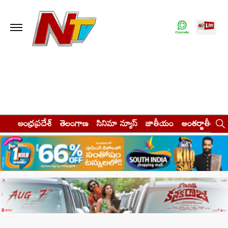
ఆంధ్రప్రదేశ్
తెలంగాణ
సినిమా న్యూస్
జాతీయం
అంతర్జాతీయం