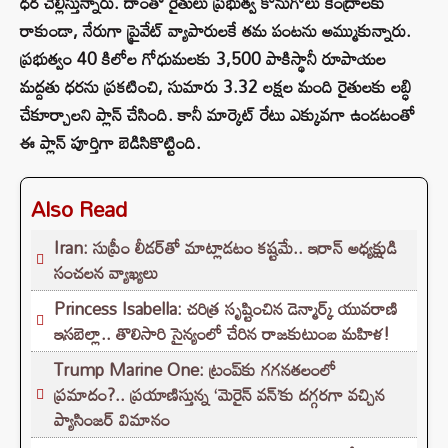
ధర చెల్లిస్తున్నారు. దాంతో రైతులు ప్రభుత్వ కొనుగోలు కేంద్రాలకు
రాకుండా, నేరుగా ప్రైవేట్ వ్యాపారులకే తమ పంటను అమ్ముకున్నారు.
ప్రభుత్వం 40 కిలోల గోధుమలకు 3,500 పాకిస్థానీ రూపాయల
మద్దతు ధరను ప్రకటించి, సుమారు 3.32 లక్షల మంది రైతులకు లబ్ధి
చేకూర్చాలని ప్లాన్ చేసింది. కానీ మార్కెట్ రేటు ఎక్కువగా ఉండటంతో
ఈ ప్లాన్ పూర్తిగా బెడిసికొట్టింది.
Also Read
Iran: సుప్రీం లీడర్‌తో మాట్లాడటం కష్టమే.. ఇరాన్ అధ్యక్షుడి
సంచలన వ్యాఖ్యలు
Princess Isabella: చరిత్ర సృష్టించిన డెన్మార్క్ యువరాణి
ఇసబెల్లా.. తొలిసారి సైన్యంలో చేరిన రాజకుటుంబ మహిళ!
Trump Marine One: ట్రంప్‌కు గగనతలంలో
ప్రమాదం?.. ప్రయాణిస్తున్న ‘మెరైన్ వన్’కు దగ్గరగా వచ్చిన
ప్యాసింజర్ విమానం