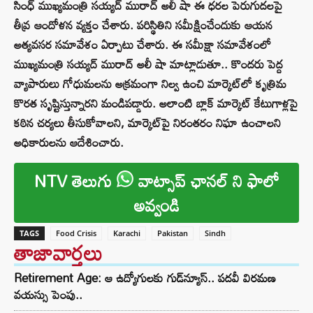
సింధ్ ముఖ్యమంత్రి సయ్యద్ మురాద్ అలీ షా ఈ ధరల పెరుగుదలపై
తీవ్ర ఆందోళన వ్యక్తం చేశారు. పరిస్థితిని సమీక్షించేందుకు ఆయన
అత్యవసర సమావేశం ఏర్పాటు చేశారు. ఈ సమీక్షా సమావేశంలో
ముఖ్యమంత్రి సయ్యద్ మురాద్ అలీ షా మాట్లాడుతూ.. కొందరు పెద్ద
వ్యాపారులు గోధుమలను అక్రమంగా నిల్వ ఉంచి మార్కెట్‌లో కృత్రిమ
కొరత సృష్టిస్తున్నారని మండిపడ్డారు. అలాంటి బ్లాక్ మార్కెట్ కేటుగాళ్లపై
కఠిన చర్యలు తీసుకోవాలని, మార్కెట్‌పై నిరంతరం నిఘా ఉంచాలని
అధికారులను ఆదేశించారు.
NTV తెలుగు
వాట్సాప్ ఛానల్ ని ఫాలో
అవ్వండి
TAGS
Food Crisis
Karachi
Pakistan
Sindh
తాజావార్తలు
Retirement Age: ఆ ఉద్యోగులకు గుడ్‌న్యూస్.. పదవీ విరమణ
వయస్సు పెంపు..