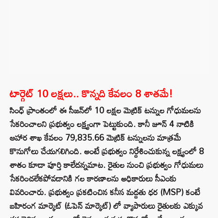
టార్గెట్ 10 లక్షలు.. కొన్నది కేవలం 8 శాతమే!
సింధ్ ప్రాంతంలో ఈ సీజన్‌లో 10 లక్షల మెట్రిక్ టన్నుల గోధుమలను
సేకరించాలని ప్రభుత్వం లక్ష్యంగా పెట్టుకుంది. కానీ జూన్ 4 నాటికి
ఆహార శాఖ కేవలం 79,835.66 మెట్రిక్ టన్నులను మాత్రమే
కొనుగోలు చేయగలిగింది. అంటే ప్రభుత్వం నిర్దేశించుకున్న లక్ష్యంలో 8
శాతం కూడా పూర్తి కాలేదన్నమాట. రైతుల నుంచి ప్రభుత్వం గోధుమలు
సేకరించలేకపోవడానికి గల కారణాలను అధికారులు సీఎంకు
వివరించారు. ప్రభుత్వం ప్రకటించిన కనీస మద్దతు ధర (MSP) కంటే
బహిరంగ మార్కెట్ (ఓపెన్ మార్కెట్) లో వ్యాపారులు రైతులకు ఎక్కువ