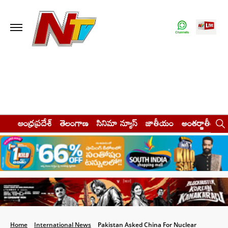
ఆంధ్రప్రదేశ్
తెలంగాణ
సినిమా న్యూస్
జాతీయం
అంతర్జాతీయం
Home
International News
Pakistan Asked China For Nuclear