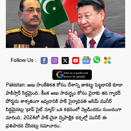
Follow Us :
Add as a preferred
source on google
Pakistan: అణు సాంకేతికత కోసం దేశాన్ని తాకట్టు పెట్టడానికి కూడా
పాకిస్తాన్ సిద్ధమైంది. కీలక అణు సామర్థ్యం కోసం చైనాకు తన గ్వాదర్
పోర్టును శాశ్వతంగా ఇవ్వడానికి పాక్ సైన్యాధిపతి అసిమ్ మునీర్
సిద్ధమైనట్లు ‘డ్రాప్ సైట్ న్యూస్’ ఒక కథనంలో వెల్లడించడం సంలచంగా
మారింది. 2024లో పాక్-చైనా ద్వైపాక్షిక చర్చల్లో మునీర్ ఈ
ప్రతిపాదన చేసినట్లు సమాచారం.