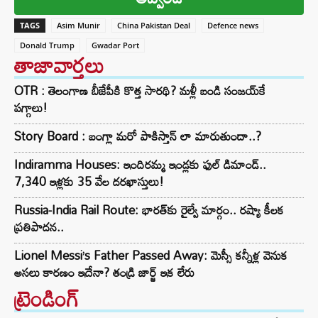
TAGS
Asim Munir
China Pakistan Deal
Defence news
Donald Trump
Gwadar Port
తాజావార్తలు
OTR : తెలంగాణ బీజేపీకి కొత్త సారథి? మళ్లీ బండి సంజయ్‌కే
పగ్గాలు!
Story Board : బంగ్లా మరో పాకిస్తాన్ లా మారుతుందా..?
Indiramma Houses: ఇందిరమ్మ ఇండ్లకు ఫుల్ డిమాండ్..
7,340 ఇళ్లకు 35 వేల దరఖాస్తులు!
Russia-India Rail Route: భారత్‌కు రైల్వే మార్గం.. రష్యా కీలక
ప్రతిపాదన..
Lionel Messi’s Father Passed Away: మెస్సీ కన్నీళ్ల వెనుక
అసలు కారణం ఇదేనా? తండ్రి జార్జ్ ఇక లేరు
ట్రెండింగ్‌