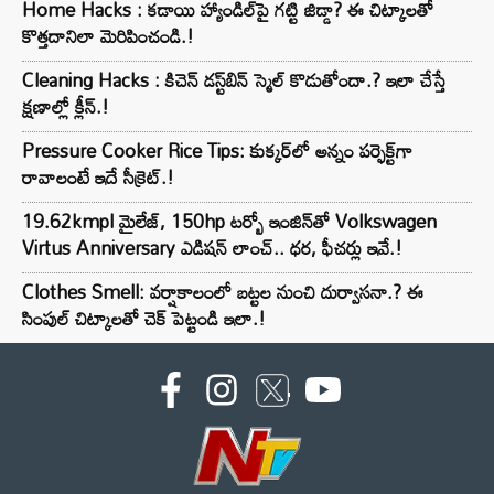
Home Hacks : కడాయి హ్యాండిల్‌పై గట్టి జిడ్డా? ఈ చిట్కాలతో
కొత్తదానిలా మెరిపించండి.!
Cleaning Hacks : కిచెన్ డస్ట్‌బిన్ స్మెల్ కొడుతోందా.? ఇలా చేస్తే
క్షణాల్లో క్లీన్.!
Pressure Cooker Rice Tips: కుక్కర్‌లో అన్నం పర్ఫెక్ట్‌గా
రావాలంటే ఇదే సీక్రెట్.!
19.62kmpl మైలేజ్, 150hp టర్బో ఇంజిన్‌తో Volkswagen
Virtus Anniversary ఎడిషన్ లాంచ్.. ధర, ఫీచర్లు ఇవే.!
Clothes Smell: వర్షాకాలంలో బట్టల నుంచి దుర్వాసనా.? ఈ
సింపుల్ చిట్కాలతో చెక్ పెట్టండి ఇలా.!