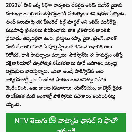
2022లో పాక్ ఆర్మీ చీఫ్‌గా బాధ్యతలు చేపట్టిన అసిమ్ మునీర్ చైనాకు
దూరంగా అమెరికాకు దగ్గరవ్వడానికి ప్రయత్నించారని కథనం పేర్కొంది.
ట్రంప్ పలుమార్లు తన ఫేమరెట్ ఫీల్డ్ మార్షల్ అని అసిమ్ మునీర్‌పై
పలుమార్లు ప్రశంసలు కురిపించారు. పాక్ ప్రతిపాదన భారత్‌కు
ప్రమాదం తెచ్చిపెట్టేలా ఉంది. ప్రస్తుతం రష్యా, చైనా, బ్రిటన్, భారత్
వంటి దేశాలకు మాత్రమే పూర్తి స్థాయిలో సముద్ర ఆధారిత అణు
నిరోధక, దాడి సామర్థ్యాలు ఉన్నాయి. పాకిస్తాన్‌కు ఈ సామర్థ్యం లభిస్తే
దక్షిణాసియాలో వ్యూహాత్మక సమీకరణాలు మారే అవకాశం ఉన్నట్లు
విశ్లేషకులు భావిస్తున్నారు. ఇదిలా ఉంటే, పాకిస్తాన్‌కు అణు
కార్యక్రమాల్లో చైనా సాంకేతిక సాయం అందించినట్లు నివేదిక
వెల్లడించింది. అణు బాంబు నమూనాలు, యురేనియం, బాలిస్టిక్ క్షిపణి
సాంకేతికత వంటి అంశాల్లో పాకిస్తాన్‌కు సహకారం అందించినట్లు
చెప్పింది.
NTV తెలుగు
వాట్సాప్ ఛానల్ ని ఫాలో
అవ్వండి