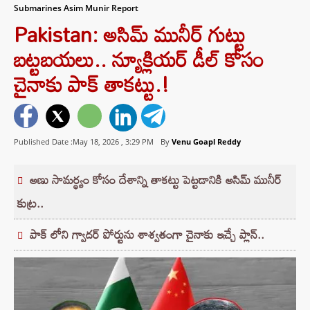
Submarines Asim Munir Report
Pakistan: అసిమ్ మునీర్ గుట్టు
బట్టబయలు.. న్యూక్లియర్ డీల్ కోసం
చైనాకు పాక్ తాకట్టు.!
Published Date :May 18, 2026 ,
3:29 PM
By
Venu Goapl Reddy
అణు సామర్థ్యం కోసం దేశాన్ని తాకట్టు పెట్టడానికి అసిమ్ మునీర్
కుట్ర..
పాక్ లోని గ్వాదర్ పోర్టును శాశ్వతంగా చైనాకు ఇచ్చే ప్లాన్..