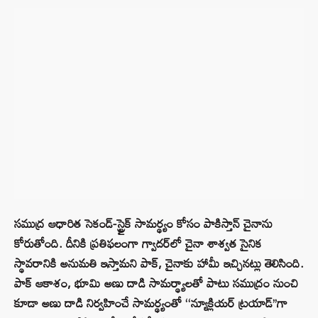
సముద్ర ఆధారిత సెకండ్-స్ట్రైక్ సామర్థ్యం కోసం పాకిస్తాన్ చైనాను
కోరుతోంది. దీనికి ప్రతిఫలంగా గ్వాదర్‌లో చైనా శాశ్వత సైనిక
స్థావరానికి అనుమతి ఇస్తామని పాక్, చైనాకు హామీ ఇచ్చినట్లు తెలిసింది.
పాక్ ఆకాశం, భూమి అణు దాడి సామర్థ్యాలతో పాటు సముద్రం నుంచి
కూడా అణు దాడి నిర్వహించే సామర్థ్యంతో ‘‘న్యూక్లియర్ ట్రయాడ్’’గా