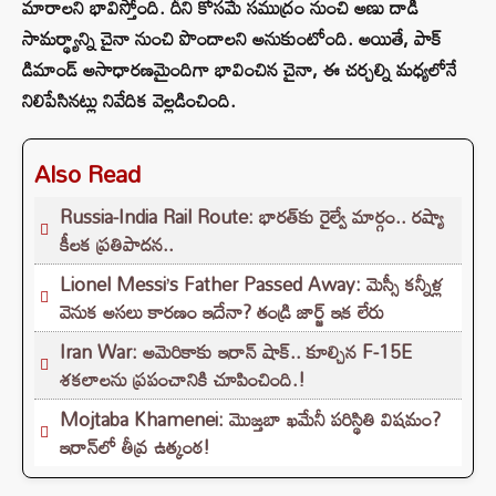
మారాలని భావిస్తోంది. దీని కోసమే సముద్రం నుంచి అణు దాడి
సామర్థ్యాన్ని చైనా నుంచి పొందాలని అనుకుంటోంది. అయితే, పాక్
డిమాండ్ అసాధారణమైందిగా భావించిన చైనా, ఈ చర్చల్ని మధ్యలోనే
నిలిపేసినట్లు నివేదిక వెల్లడించింది.
Also Read
Russia-India Rail Route: భారత్‌కు రైల్వే మార్గం.. రష్యా
కీలక ప్రతిపాదన..
Lionel Messi’s Father Passed Away: మెస్సీ కన్నీళ్ల
వెనుక అసలు కారణం ఇదేనా? తండ్రి జార్జ్ ఇక లేరు
Iran War: అమెరికాకు ఇరాన్ షాక్.. కూల్చిన F-15E
శకలాలను ప్రపంచానికి చూపించింది.!
Mojtaba Khamenei: మొజ్తబా ఖమేనీ పరిస్థితి విషమం?
ఇరాన్‌లో తీవ్ర ఉత్కంఠ!