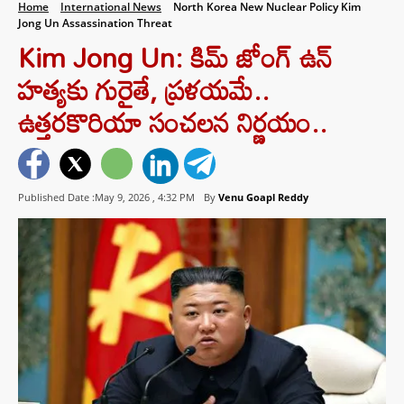
Home
International News
North Korea New Nuclear Policy Kim
Jong Un Assassination Threat
Kim Jong Un: కిమ్ జోంగ్ ఉన్
హత్యకు గురైతే, ప్రళయమే..
ఉత్తరకొరియా సంచలన నిర్ణయం..
Published Date :May 9, 2026 ,
4:32 PM
By
Venu Goapl Reddy