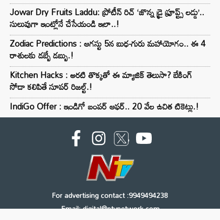
Jowar Dry Fruits Laddu: ప్రోటీన్ రిచ్ ‘జొన్న డ్రై ఫ్రూప్ట్స్ లడ్డు’..
సులువుగా ఇంట్లోనే చేసేయండి ఇలా..!
Zodiac Predictions : ఆగస్టు 5న బుధ-గురు మహాయోగం.. ఈ 4
రాశులకు డబ్బే డబ్బు.!
Kitchen Hacks : అరటి తొక్కతో ఈ మ్యాజిక్ తెలుసా? బేకింగ్
సోడా కలిపితే సూపర్ రిజల్ట్.!
IndiGo Offer : ఇండిగో బంపర్ ఆఫర్.. 20 వేల ఉచిత టికెట్లు.!
For advertising contact :9949494238
Email: digital@ntvnetwork.com