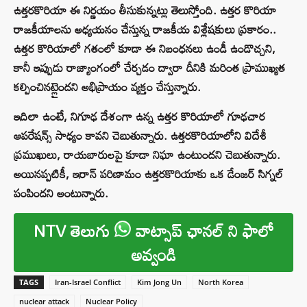
ఉత్తరకొరియా ఈ నిర్ణయం తీసుకున్నట్లు తెలుస్తోంది. ఉత్తర కొరియా
రాజకీయాలను అధ్యయనం చేస్తున్న రాజకీయ విశ్లేషకులు ప్రకారం..
ఉత్తర కొరియాలో గతంలో కూడా ఈ నిబంధనలు ఉండీ ఉండొచ్చని,
కానీ ఇప్పుడు రాజ్యాంగంలో చేర్చడం ద్వారా దీనికి మరింత ప్రాముఖ్యత
కల్పించినట్లైందని అభిప్రాయం వ్యక్తం చేస్తున్నారు.
ఇదిలా ఉంటే, నిగూఢ దేశంగా ఉన్న ఉత్తర కొరియాలో గూఢచార
ఆపరేషన్స్ సాధ్యం కావని చెబుతున్నారు. ఉత్తరకొరియాలోని విదేశీ
ప్రముఖులు, రాయబారులపై కూడా నిఘా ఉంటుందని చెబుతున్నారు.
అయినప్పటికీ, ఇరాన్ పరిణామం ఉత్తరకొరియాకు ఒక డేంజర్ సిగ్నల్
పంపిందని అంటున్నారు.
NTV తెలుగు
వాట్సాప్ ఛానల్ ని ఫాలో
అవ్వండి
TAGS
Iran-Israel Conflict
Kim Jong Un
North Korea
nuclear attack
Nuclear Policy