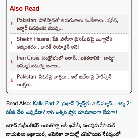
Also Read
Pakistan: పాకిస్తాన్‌లో తిరుగుబాటు సంకేతాలు.. షరీఫ్,
జర్దారీ పదవులకు ముప్పు..
Sheikh Hasina: షేక్ హసీనా ప్రెస్‌మీట్‌పై బంగ్లాదేశ్
అభ్యంతరం.. భారత్ రియాక్షన్ ఇదే!
Iran Crisis: సంక్షోభంలో ఇరాన్.. బతకడానికి ‘‘జుట్టు’’
అమ్ముకుంటున్న జనాలు..
Pakistan: పీఓకేపై వార్తలు.. అల్ జజీరాపై పాకిస్తాన్
ఆంక్షలు..
Read Also:
Kalki Part 2: ప్రభాస్ ఫ్యాన్స్‌కు గుడ్ న్యూస్.. ‘కల్కి 2’
రిలీజ్ డేట్ అప్పుడేనా? నాగ్ అశ్విన్ ప్లాన్ మామూలుగా లేదుగా!
ఇరాన్ సుప్రీంలీడర్ ఆయతొల్లా అలీ ఖమేనీ, పలువురు సీనియర్
నాయకులు ఇజ్రాయిల్, అమెరికా దాడుల్లో చనిపోయిన నేపథ్యంలో