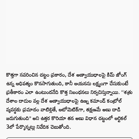
కొత్తగా సవరించిన చట్టం ప్రకారం, దేశ అణ్వాయుధాలపై కిమ్ జోంగ్
ఉన్న ఆధిపత్యం కొనసాగుతుంది, కానీ ఆయనను లక్ష్యంగా చేసుకుంటే
ప్రతీకారం ఎలా ఉంటుందనేది కొత్త నిబంధనలు నిర్వచిస్తున్నాయి. ‘‘శత్రు
దేశాల దాడుల వల్ల దేశ అణ్వాయుధాలపై ఉణ్న కమాండ్ కంట్రోల్
వ్యవస్థకు ప్రమాదం వాటిల్లితే, ఆటోమెటిక్‌గా, తక్షణమే అణు దాడి
జరుగుతుంది’’ అని ఉత్తర కొరియా తన అణు విధాన చట్టంలో ఆర్టికల్
3లో పేర్కొన్నట్లు నివేదిక చెబుతోంది.