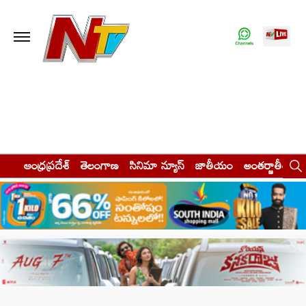
ఆంధ్రప్రదేశ్
తెలంగాణ
సినిమా న్యూస్
జాతీయం
అంతర్జాతీయం