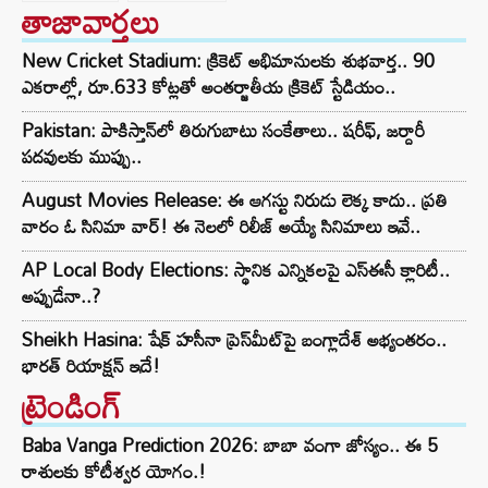
తాజావార్తలు
New Cricket Stadium: క్రికెట్ అభిమానులకు శుభవార్త.. 90
ఎకరాల్లో, రూ.633 కోట్లతో అంతర్జాతీయ క్రికెట్ స్టేడియం..
Pakistan: పాకిస్తాన్‌లో తిరుగుబాటు సంకేతాలు.. షరీఫ్, జర్దారీ
పదవులకు ముప్పు..
August Movies Release: ఈ ఆగస్టు నిరుడు లెక్క కాదు.. ప్రతి
వారం ఓ సినిమా వార్! ఈ నెలలో రిలీజ్ అయ్యే సినిమాలు ఇవే..
AP Local Body Elections: స్థానిక ఎన్నికలపై ఎస్ఈసీ క్లారిటీ..
అప్పుడేనా..?
Sheikh Hasina: షేక్ హసీనా ప్రెస్‌మీట్‌పై బంగ్లాదేశ్ అభ్యంతరం..
భారత్ రియాక్షన్ ఇదే!
ట్రెండింగ్‌
Baba Vanga Prediction 2026: బాబా వంగా జోస్యం.. ఈ 5
రాశులకు కోటీశ్వర యోగం.!