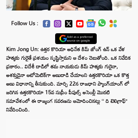
Follow Us :
Add as a preferred
source on google
Kim Jong Un: ఉత్తర కొరియా అధినేత కిమ్ జోంగ్ ఉన్ ఒక వేళ
హత్యకు గురైతే ప్రళయం సృష్టిస్తామని ఆ దేశం చెబుతోంది. ఒక నివేదిక
ప్రకారం.. విదేశీ దాడిలో తమ నాయకుడు కిమ్ హత్యకు గురైనా,
అశక్తుడైనా ఆటోమెటిక్‌గా అణుదాడి చేయాలని ఉత్తరకొరియా ఒక కొత్త
అణు విధానాన్ని తీసుకుంది. మార్చి 22న రాజధాని ప్యాంగ్‌యాంగ్ లో
జరిగిన ఉత్తరకొరియా 15వ సుప్రీం పీపుల్స్ అసెంబ్లీ మొదటి
సమావేశంలో ఈ రాజ్యంగ సవరణను ఆమోదించినట్లు ‘‘ ది టెలిగ్రాఫ్’’
నివేదించింది.