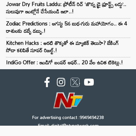
Jowar Dry Fruits Laddu: ప్రోటీన్ రిచ్ ‘జొన్న డ్రై ఫ్రూప్ట్స్ లడ్డు’..
సులువుగా ఇంట్లోనే చేసేయండి ఇలా..!
Zodiac Predictions : ఆగస్టు 5న బుధ-గురు మహాయోగం.. ఈ 4
రాశులకు డబ్బే డబ్బు.!
Kitchen Hacks : అరటి తొక్కతో ఈ మ్యాజిక్ తెలుసా? బేకింగ్
సోడా కలిపితే సూపర్ రిజల్ట్.!
IndiGo Offer : ఇండిగో బంపర్ ఆఫర్.. 20 వేల ఉచిత టికెట్లు.!
For advertising contact :9949494238
Email: digital@ntvnetwork.com
Copyright © 2000 - 2026 - NTV