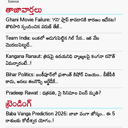
Science
తాజావార్తలు
Ghani Movie Failure: ‘గని’ ఫ్లాప్‌ కావడానికి కారణం ఇదేనట!
తొలిసారి స్పందించిన వరుణ్ తేజ్..
Team India: లంకలో అడుగుపెట్టిన గిల్ సేన.. ఇక వేట
మొదలుపెట్టుడే..
Kangana Ranaut: త్రిషపై ఉదయనిధి వ్యాఖ్యలపై కంగనా రనౌత్
ఏమన్నారంటే..!
Bihar Politics: బంకీపూర్‌లో ప్రశాంత్ కిషోర్ విజయం.. బీజేపీకి
కాదు, అసలు తలనొప్పి ఆర్జేడీకే..
Pradeep Rawat : ఛత్రపతి, సై సినిమాల విలన్ మృతి?
ట్రెండింగ్‌
Baba Vanga Prediction 2026: బాబా వంగా జోస్యం.. ఈ 5
రాశులకు కోటీశ్వర యోగం.!