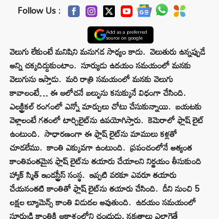
Follow Us :
Add as a preferred
source on google
వెలుగు లేకుంటే మ‌నిషిని మ‌నుగ‌డ సాధ్యం కాదు. వెలుతురు ఉన్న‌ప్పుడే
అన్ని చ‌క్క‌దిద్దుకుంటాం. సూర్యుడు ఉద‌యం స‌మ‌యంలో మ‌న‌కు
వెలుగును ఇస్తాడు. మ‌రి రాత్రి స‌మ‌యంలో మ‌న‌కు వెలుగు
కావాలంటే… ఈ ఆలోచ‌నే బ‌ల్బును క‌నుక్కునే విధంగా చేసింది.
ఎల‌క్ట్రిక‌ల్ రంగంలో ఎన్నో మార్పులు చోటు చేసుకున్నాయి. బ‌య‌ట‌కు
వెళ్లాలంటే గ‌తంలో టార్చిలైట్‌ను ఉప‌యోగిస్తారు. కెమెరాలో ఫ్లాష్ లైట్
ఉంటుంది. సాధార‌ణంగా ఈ ఫ్లాష్ లైట్‌ను మాములు క‌ళ్ల‌తో
చూడ‌లేము. కాంతి ఎక్కువ‌గా ఉంటుంది. ప్ర‌పంచంలోనే అత్యంత
కాంతివంత‌మైన ఫ్లాష్ లైట్‌ను త‌యారు చేయాల‌ని నిర్ణ‌యం తీసుకుంది
హ్యాక్ స్మిత్ ఇండ‌స్ట్రీస్ సంస్థ‌. ఇప్ప‌టి వ‌ర‌కూ ఎవ‌రూ త‌యారు
చేయ‌నంత‌టి కాంతితో ఫ్లాష్ లైట్‌ను త‌యారు చేసింది. దీని నుంచి 5
లక్ష‌ల ల్యూమెన్స్ కాంతి విడుద‌ల అవుతుంది. ఉద‌యం స‌మ‌యంలో
సూర్యుడి కాంతికి ఆకాశంలోని చంద్రుడు, న‌క్ష‌త్రాలు ఎలాగైతే