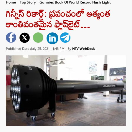
Home
Top Story
Gunnies Book Of World Record Flash Light
గిన్నీస్ రికార్డ్‌: ప్ర‌పంచంలో అత్యంత
కాంతివంత‌మైన ఫ్లాష్‌లైట్‌…
Published Date :July 25, 2021 ,
1:43 PM
By
NTV WebDesk