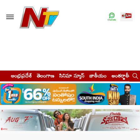
ఆంధ్రప్రదేశ్
తెలంగాణ
సినిమా న్యూస్
జాతీయం
అంతర్జాతీయం