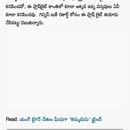
క‌నిపించ‌వో, ఈ ఫ్లాష్‌లైట్ కాంతిలో కూడా అక్క‌డ ఉన్న వ‌స్తువులు ఏవీ
కూడా క‌నిపించ‌వు. గిన్నిస్ బుక్ రికార్డ్ కోసం ఈ ఫ్లాష్ లైట్ త‌యారు
చేసిన‌ట్టు చెబుతున్నారు.
Read:
యంగ్ టైగర్ చేతుల మీదుగా “తిమ్మరుసు” ట్రైలర్