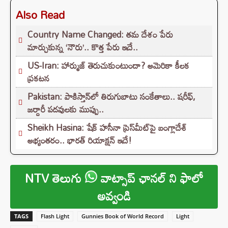
Also Read
Country Name Changed: తమ దేశం పేరు
మార్చుకున్న ‘నౌరు’.. కొత్త పేరు ఇదే..
US-Iran: హార్ముజ్ తెరుచుకుంటుందా? అమెరికా కీలక
ప్రకటన
Pakistan: పాకిస్తాన్‌లో తిరుగుబాటు సంకేతాలు.. షరీఫ్,
జర్దారీ పదవులకు ముప్పు..
Sheikh Hasina: షేక్ హసీనా ప్రెస్‌మీట్‌పై బంగ్లాదేశ్
అభ్యంతరం.. భారత్ రియాక్షన్ ఇదే!
NTV తెలుగు
వాట్సాప్ ఛానల్ ని ఫాలో
అవ్వండి
TAGS
Flash Light
Gunnies Book of World Record
Light