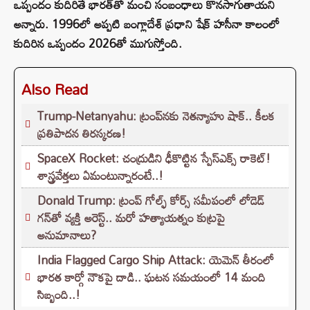
ఒప్పందం కుదిరితే భారత్‌తో మంచి సంబంధాలు కొనసాగుతాయని
అన్నారు. 1996లో అప్పటి బంగ్లాదేశ్ ప్రధాని షేక్ హసీనా కాలంలో
కుదిరిన ఒప్పందం 2026తో ముగుస్తోంది.
Also Read
Trump-Netanyahu: ట్రంప్‌నకు నెతన్యాహు షాక్.. కీలక
ప్రతిపాదన తిరస్కరణ!
SpaceX Rocket: చంద్రుడిని ఢీకొట్టిన స్పేస్‌ఎక్స్ రాకెట్!
శాస్త్రవేత్తలు ఏమంటున్నారంటే..!
Donald Trump: ట్రంప్ గోల్ఫ్ కోర్స్ సమీపంలో లోడెడ్
గన్‌తో వ్యక్తి అరెస్ట్.. మరో హత్యాయత్నం కుట్రపై
అనుమానాలు?
India Flagged Cargo Ship Attack: యెమెన్ తీరంలో
భారత కార్గో నౌకపై దాడి.. ఘటన సమయంలో 14 మంది
సిబ్బంది..!