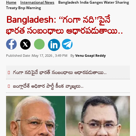
Home
International News
Bangladesh India Ganges Water Sharing
Treaty Bnp Warning
Bangladesh: ‘‘గంగా నది’’పైనే
భారత సంబంధాలు ఆధారపడుతాయి..
Published Date :May 17, 2026 ,
3:49 PM
By
Venu Goapl Reddy
గంగా నదిపైనే భారత్ సంబంధాలు ఆధారపడుతాయి..
బంగ్లాదేశ్ అధికార పార్టీ కీలక వ్యాఖ్యలు..