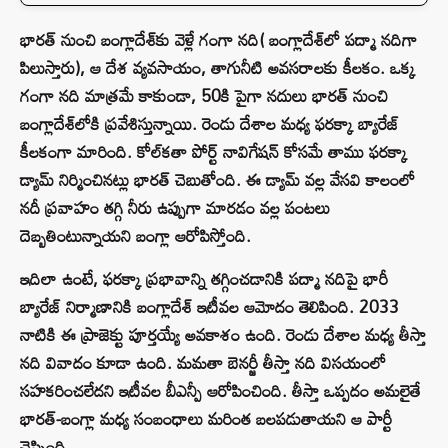
భారత్ నుంచి బంగ్లాదేశ్‌కు వెళ్లే గంగా నది( బంగ్లాదేశ్‌లో పద్మా నదిగా
పిలుస్తారు), ఆ దేశ వ్యవసాయం, తాగునీటి అవసరాలకు కీలకం. ఒక్క
గంగా నది మాత్రమే కాకుండా, 50కి పైగా నదులు భారత్ నుంచి
బంగ్లాదేశ్‌లోకి ప్రవేశిస్తున్నాయి. రెండు దేశాల మధ్య ఫరక్కా బ్యారేజ్
కీలకంగా మారింది. కోల్‌కతా పోర్ట్ నావిగేషన్‌ కోసమే తాము ఫరక్కా
డ్యామ్ నిర్మించినట్లు భారత్ చెబుతోంది. ఈ డ్యామ్ వల్ల వేసవి కాలంలో
నదీ ప్రవాహం తగ్గి నీరు ఉప్పుగా మారడం వల్ల పంటలు
దెబ్బతింటున్నాయని బంగ్లా ఆరోపిస్తోంది.
ఇదిలా ఉంటే, ఫరక్కా ప్రభావాన్ని తగ్గించడానికి పద్మా నదిపై భారీ
బ్యారేజ్ నిర్మాణానికి బంగ్లాదేశ్ ఇటీవల ఆమోదం తెలిపింది. 2033
నాటికి ఈ ప్రాజెక్టు పూర్తయ్యే అవకాశం ఉంది. రెండు దేశాల మధ్య తీస్తా
నది వివాదం కూడా ఉంది. మమతా బెనర్జీ తీస్తా నది విసయంలో
సహకరించలేదని ఇటీవల బీఎన్పీ ఆరోపించింది. తీస్తా ఒప్పదం అమలైతే
భారత్-బంగ్లా మధ్య సంబంధాలు మరింత బలపడుతాయని ఆ పార్టీ
చెప్పింది.