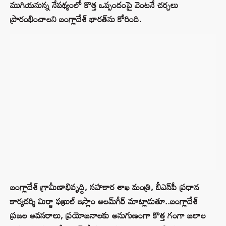
ముగియనున్న నేపథ్యంలో కొత్త ఒప్పందంపై వెంటనే చర్చలు
ప్రారంభించాలని బంగ్లాదేశ్ భారత్‌ను కోరింది.
బంగ్లాదేశ్ గ్రామీణాభివృద్ధి, సహకార శాఖ మంత్రి, బీఎన్‌పీ ప్రధాన
కార్యదర్శి మిర్జా ఫఖ్రుల్ ఇస్లాం ఆలమ్‌గీర్ మాట్లాడుతూ..బంగ్లాదేశ్
ప్రజల అవసరాలు, ప్రయోజనాలకు అనుగుణంగా కొత్త గంగా జలాల