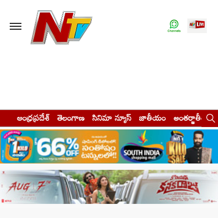
ఆంధ్రప్రదేశ్
తెలంగాణ
సినిమా న్యూస్
జాతీయం
అంతర్జాతీయం