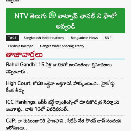
NTV తెలుగు
వాట్సాప్ ఛానల్ ని ఫాలో
అవ్వండి
TAGS
Bangladesh India relations
Bangladesh News
BNP
Farakka Barrage
Ganges Water Sharing Treaty
తాజావార్తలు
Rahul Gandhi: 15 ఏళ్ల బాలికతో బలవంతంగా క్షమాపణలు
చెప్పించారు..
High Court: కోడలి ఇల్లైనా అత్తగారికి హక్కుంటుంది.. హైకోర్టు
కీలక తీర్పు
ICC Rankings: ఐసీసీ వన్డే ర్యాంకింగ్స్‌లో దూసుకొచ్చిన నెదర్లాండ్
ఆటగాళ్లు.. టాప్ 10లో ఎవరెవరంటే..
CJP: నా కుటుంబానికి ప్రాణహని.. సీజేపీ నేత సౌరవ్ దాస్ సంచలన
ఆరోపణలు..