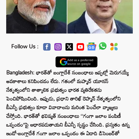
Follow Us :
Add as a preferred
source on google
Bangladesh: భారత్‌తో బంగ్లాదేశ్ సంబంధాలు ఇప్పట్లో మెరుగయ్యే
అవకాశాలు కనిపించడం లేదు. గతంలో మహ్మద్ యూనస్
నేతృత్వంలోని తాత్కాలిక ప్రభుత్వం భారత వ్యతిరేకతను
పెంచిపోషించింది. ఇప్పుడు, ప్రధాని తారిఖ్ రెహ్మన్ నేతృత్వంలోని
బీఎన్పీ ప్రభుత్వం కూడా వివాదాలను మరింత పెంచేలా వ్యాఖ్యలు
చేస్తోంది. భారత్‌తో భవిష్యత్ సంబంధాలు ‘‘గంగా జలాల పంపిణీ
ఒప్పందం’’పై ఆధారపడుతాయని బీఎన్పీ స్పష్టం చేసింది. ప్రస్తుతం ఉన్న
ఇండో-బంగ్లాదేశ్ గంగా జలాల ఒప్పందం ఈ ఏడాది డిసెంబర్‌తో