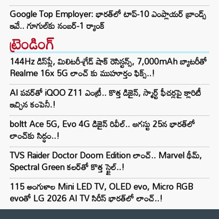
Google Top Employer: భారత్‌లో టాప్-10 ఎంప్లాయర్ బ్రాండ్స్
ఇవే.. గూగుల్‌కు నంబర్-1 ర్యాంక్
ట్రెండింగ్‌
144Hz డిస్‌ప్లే, మిలిటరీ-గ్రేడ్ షాక్ రెసిస్టన్స్, 7,000mAh బ్యాటరీతో
Realme 16x 5G లాంచ్ కు ముహూర్తం ఫిక్స్..!
AI పవర్‌తో iQOO Z11 ఎంట్రీ.. కొత్త డిజైన్, స్మార్ట్ ఫీచర్లపై క్లారిటీ
ఇచ్చిన కంపెనీ.!
boltt Ace 5G, Evo 4G డిజైన్ రివీల్.. ఆగస్టు 25న భారత్‌లో
లాంచ్‌కు సిద్ధం..!
TVS Raider Doctor Doom Edition లాంచ్.. Marvel థీమ్,
Spectral Green కలర్‌తో కొత్త స్టైల్..!
115 అంగుళాల Mini LED TV, OLED evo, Micro RGB
evoతో LG 2026 AI TV సిరీస్ భారత్‌లో లాంచ్..!