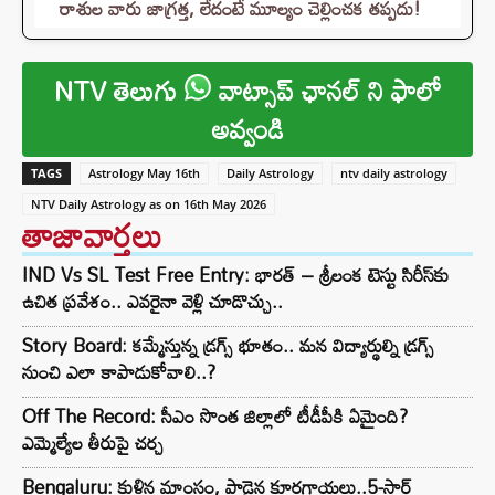
రాశుల వారు జాగ్రత్త, లేదంటే మూల్యం చెల్లించక తప్పదు!
NTV తెలుగు
వాట్సాప్ ఛానల్ ని ఫాలో
అవ్వండి
TAGS
Astrology May 16th
Daily Astrology
ntv daily astrology
NTV Daily Astrology as on 16th May 2026
తాజావార్తలు
IND Vs SL Test Free Entry: భారత్ – శ్రీలంక టెస్టు సిరీస్‌కు
ఉచిత ప్రవేశం.. ఎవరైనా వెళ్లి చూడొచ్చు..
Story Board: కమ్మేస్తున్న డ్రగ్స్ భూతం.. మన విద్యార్థుల్ని డ్రగ్స్
నుంచి ఎలా కాపాడుకోవాలి..?
Off The Record: సీఎం సొంత జిల్లాలో టీడీపీకి ఏమైంది?
ఎమ్మెల్యేల తీరుపై చర్చ
Bengaluru: కుళ్లిన మాంసం, పాడైన కూరగాయలు..5-స్టార్