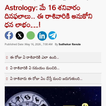
Astrology: మే 16 శనివారం
దినఫలాలు.. ఈ రాశివారికి అనుకోని
ధన లాభం…!
Published Date :May 16, 2026 ,
7:00 AM
By
Sudhakar Ravula
ఈ రోజు ఏ రాశివారికి ఎలా ఉంది..
ఏ రాశివారికి ఏ సమయం మంచిది..
ఏ రాశివారు ఈ రోజు ఏం చేస్తే మంచి జరుగుతుంది..