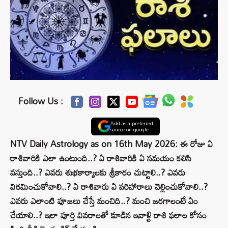
Follow Us :
Add as a preferred
source on google
NTV Daily Astrology as on 16th May 2026: ఈ రోజు ఏ
రాశివారికి ఎలా ఉంటుంది..? ఏ రాశివారికి ఏ సమయం కలిసి
వస్తుంది..? ఎవరు శుభకార్యాలకు శ్రీకారం చుట్టాలి..? ఎవరు
విరమించుకోవాలి..? ఏ రాశివారు ఏ పరిహారాలు చెల్లించుకోవాలి..?
ఎవరు ఎలాంటి పూజలు చేస్తే మంచిది..? మంచి జరగాలంటే ఏం
చేయాలి..? ఇలా పూర్తి వివరాలతో కూడిన ఇవాళ్టి రాశి ఫలాల కోసం