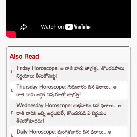
Also Read
Friday Horoscope: ఆ రాశి వారు జాగ్రత్త.. తొందరపాటు
నిర్ణయాలు తీసుకోవద్దు!
Thursday Horoscope: గురువారం దిన ఫలాలు.. ఆ
రాశి వారు ఆర్థిక విషయాల్లో జాగ్రత్త!
Wednesday Horoscope: బుధవారం దిన ఫలాలు.. ఆ
రాశి వారికి అన్ని అడ్డంకులే, తొందరపడి ఏ నిర్ణయం
తీసుకోకూడదు!
Daily Horoscope: మంగళవారం దిన ఫలాలు.. ఆ