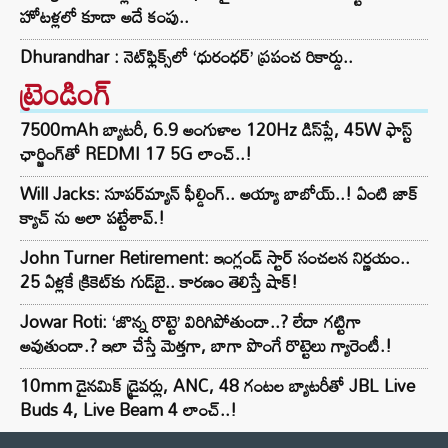
హోటళ్లలో కూడా అదే కంపు..
Dhurandhar : నెట్‌ఫ్లిక్స్‌లో ‘ధురంధర్’ ప్రపంచ రికార్డు..
ట్రెండింగ్‌
7500mAh బ్యాటరీ, 6.9 అంగుళాల 120Hz డిస్‌ప్లే, 45W ఫాస్ట్
ఛార్జింగ్‌తో REDMI 17 5G లాంచ్..!
Will Jacks: సూపర్‌మ్యాన్ ఫీల్డింగ్.. అయ్యా బాబోయ్..! ఏంటి జాక్
క్యాచ్ ను అలా పట్టేశావ్.!
John Turner Retirement: ఇంగ్లండ్ స్టార్ సంచలన నిర్ణయం..
25 ఏళ్లకే క్రికెట్‌కు గుడ్‌బై.. కారణం తెలిస్తే షాక్!
Jowar Roti: ‘జొన్న రొట్టె’ విరిగిపోతుందా..? లేదా గట్టిగా
అవుతుందా.? ఇలా చేస్తే మెత్తగా, బాగా పొంగే రొట్టెలు గ్యారెంటీ.!
10mm డైనమిక్ డ్రైవర్లు, ANC, 48 గంటల బ్యాటరీతో JBL Live
Buds 4, Live Beam 4 లాంచ్..!