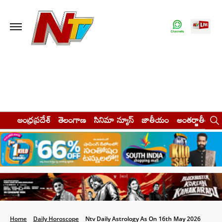
ఆంధ్రప్రదేశ్
తెలంగాణ
సినిమా న్యూస్
జాతీయం
అంతర్జాతీయం
Home
Daily Horoscope
Ntv Daily Astrology As On 16th May 2026