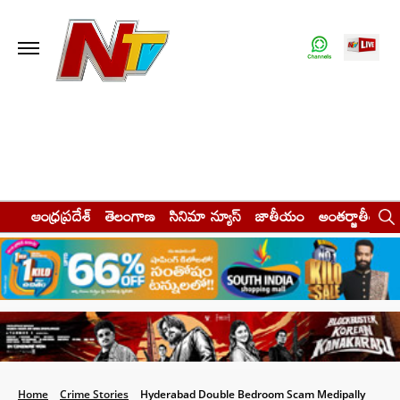
ఆంధ్రప్రదేశ్
తెలంగాణ
సినిమా న్యూస్
జాతీయం
అంతర్జాతీయం
Home
Crime Stories
Hyderabad Double Bedroom Scam Medipally