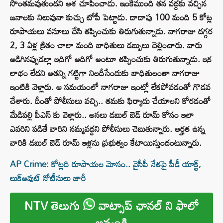
సొంతమవుతుందని ఆశ చూపించాడు. ఇంకేముంది తన వద్దకు వచ్చిన
జనాలకు నిలువునా కుచ్చు టోపీ పెట్టాడు. దాదాపు 100 మంది 5 కోట్ల
రూపాయలు వసూలు చేసి తప్పించుకు తిరుగుతున్నాడు. నాగరాజు దగ్గర
2, 3 ఏళ్ల క్రితం చాలా మంది బాధితులు డబ్బులు చెల్లించారు. వారు
అడిగినప్పుడల్లా ఇదిగో అదిగో అంటూ తప్పించుకు తిరుగుతున్నాడు. ఇక
లాభం లేదని అతన్ని గట్టిగా నిలదీసేందుకు బాధితులంతా నాగరాజు
ఇంటికి వెళ్లారు. ఆ సమయంలో నాగరాజు ఇంట్లో లేకపోవడంతో గొడవ
చేశారు. దీంతో పోలీసులు వచ్చి.. తమకు ఫిర్యాదు చేయాలని కోరడంతో
మేడిపల్లి పీఎస్ కు వెళ్లారు.. అసలు డబుల్ బెడ్ రూమ్ కోసం ఇలా
ఎవరిని పడితే వారిని నమ్మవద్దని పోలీసులు చెబుతున్నారు. అర్హత ఉన్న
వారికి డబుల్ బెడ్ రూమ్ ఇళ్లను ప్రభుత్వం కేటాయిస్తుందంటున్నారు.
AP Crime: కోట్లది రూపాయల మోసం.. వైసీపీ నేతపై పీడీ యాక్ట్,
లుక్‌అవుట్‌ నోటీసులు జారీ
NTV తెలుగు
వాట్సాప్ ఛానల్ ని ఫాలో
అవ్వండి