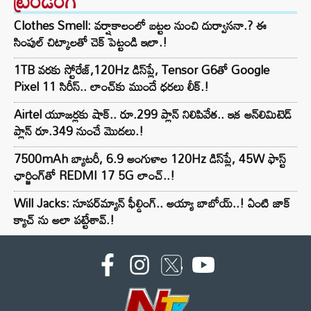
ట్రెండింగ్‌
Clothes Smell: వర్షాకాలంలో బట్టల నుంచి దుర్వాసనా.? ఈ
సింపుల్ చిట్కాలతో చెక్ పెట్టండి ఇలా.!
1TB వరకు స్టోరేజ్,120Hz డిస్‌ప్లే, Tensor G6తో Google
Pixel 11 సిరీస్.. లాంచ్⁭కు ముందే ధరలు లీక్.!
Airtel యూజర్లకు షాక్.. రూ.299 ప్లాన్ నిలిపివేత.. ఇక అన్‌లిమిటెడ్
ప్లాన్ రూ.349 నుంచే మొదలు.!
7500mAh బ్యాటరీ, 6.9 అంగుళాల 120Hz డిస్‌ప్లే, 45W ఫాస్ట్
ఛార్జింగ్‌తో REDMI 17 5G లాంచ్..!
Will Jacks: సూపర్‌మ్యాన్ ఫీల్డింగ్.. అయ్యా బాబోయ్..! ఏంటి జాక్
క్యాచ్ ను అలా పట్టేశావ్.!