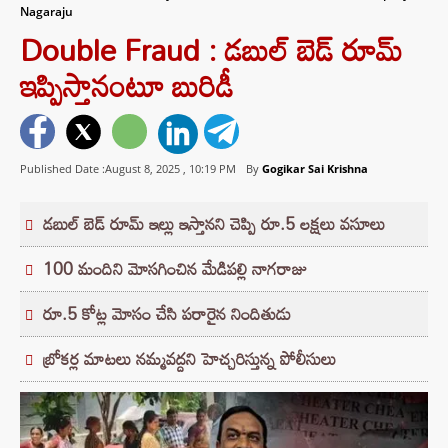
Nagaraju
Double Fraud : డబుల్ బెడ్ రూమ్
ఇప్పిస్తానంటూ బురిడీ
Published Date :August 8, 2025 ,
10:19 PM
By
Gogikar Sai Krishna
డబుల్ బెడ్ రూమ్ ఇల్లు ఇస్తానని చెప్పి రూ.5 లక్షలు వసూలు
100 మందిని మోసగించిన మేడిపల్లి నాగరాజు
రూ.5 కోట్ల మోసం చేసి పరారైన నిందితుడు
బ్రోకర్ల మాటలు నమ్మవద్దని హెచ్చరిస్తున్న పోలీసులు