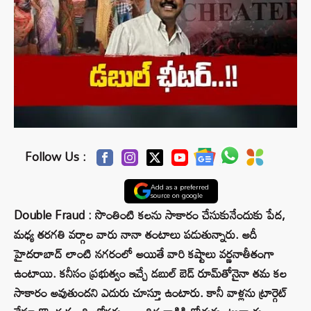
Follow Us :
Add as a preferred
source on google
Double Fraud : సొంతింటి కలను సాకారం చేసుకునేందుకు పేద,
మధ్య తరగతి వర్గాల వారు నానా తంటాలు పడుతున్నారు. అదీ
హైదరాబాద్ లాంటి నగరంలో అయితే వారి కష్టాలు వర్ణనాతీతంగా
ఉంటాయి. కనీసం ప్రభుత్వం ఇచ్చే డబుల్ బెడ్ రూమ్‌తోనైనా తమ కల
సాకారం అవుతుందని ఎదురు చూస్తూ ఉంటారు. కానీ వాళ్లను ట్రార్గెట్