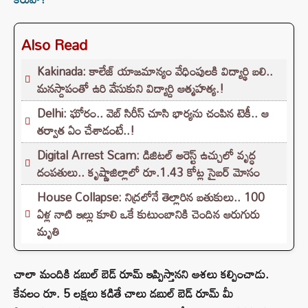
Also Read
Kakinada: కాలేజ్ యాజమాన్యం వేధింపులకి విద్యార్థి బలి..
మనస్దాపంతో ఉరి వేసుకుని విద్యార్ది ఆత్మహత్య.!
Delhi: ఘోరం.. వెబ్ సిరీస్ చూసి భార్యను చంపిన టెకీ.. ఆ
తర్వాత ఏం చేశాడంటే..!
Digital Arrest Scam: డిజిటల్ అరెస్ట్ ఉచ్చులో వృద్ధ
దంపతులు.. కృష్ణాజిల్లాలో రూ.1.43 కోట్ల సైబర్ మోసం
House Collapse: నిద్రలోనే తెల్లారిన బతుకులు.. 100
ఏళ్ల నాటి ఇల్లు కూలి ఒకే కుటుంబానికి చెందిన ఆరుగురు
మృతి
చాలా మందికి డబుల్ బెడ్ రూమ్ ఇప్పిస్తానని ఆశలు కల్పించాడు.
కేవలం రూ. 5 లక్షలు కడితే చాలు డబుల్ బెడ్ రూమ్ మీ