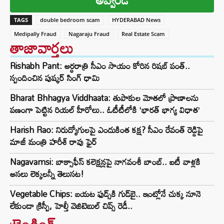
TAGS
double bedroom scam
HYDERABAD News
Medipally Fraud
Nagaraju Fraud
Real Estate Scam
తాజావార్తలు
Rishabh Pant: అర్ధరాత్రి సీఎం సాయం కోరిన రిషబ్ పంత్..
స్పందించిన పుష్కర్ సింగ్ ధామి
Bharat Bhhagya Viddhaata: తుపాకుల మోతలో ప్రాణాలను
పణంగా పెట్టిన రియల్ హీరోలు.. ఓటీటీలోకి ‘భారత్ భాగ్య విధాత’
Harish Rao: నిరుద్యోగులపై ఎందుకింత కక్ష? సీఎం రేవంత్ రెడ్డిపై
మాజీ మంత్రి హరీశ్ రావు ఫైర్
Nagavamsi: బాక్సాఫీస్ కలెక్షన్లపై నాగవంశీ బాంబ్.. ఐటీ వాళ్లకి
అసలు లెక్కలన్నీ తెలుసట!
Vegetable Chips: బయట ఫుడ్స్‌కి గుడ్‌బై.. ఇంట్లోనే చుక్క నూనె
లేకుండా క్రిస్పీ, హెల్తీ వెజిటెబుల్ చిప్స్ రెడీ..