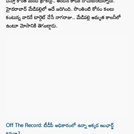
చేస్తూ కొంత మంది బ్రోకర్లు.. అందిన కాడికి దోచుకుంటున్నారు.
హైదరాబాద్ మేడిపల్లిలో అదే జరిగింది. సొంతింటి కోసం కలలు
కంటున్న వారినే టార్గెట్ చేసే నాగరాజు.. మేడిపల్లి అమృత కాలనీలో
ఉంటూ మోసానికి తెగబడ్డాడు.
Off The Record: టీడీపీ అధికారంలో ఉన్నా అక్కడ ఇంఛార్జ్
కరువా?