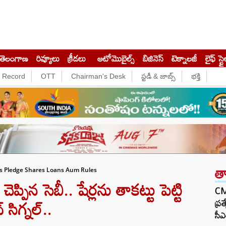
తెలంగాణ
రివ్యూలు
క్రీడలు
ఆటోమొబైల్స్
బిజినెస్‌
టెక్నాలజీ
లైఫ్ స్టై
e Record
OTT
Chairman's Desk
స్టడీ & జాబ్స్
భక్తి
త
ts Pledge Shares Loans Aum Rules
పిన సెబీ.. షేర్లను తాకట్టు పెట్టి
CM 
 సిగ్నల్..
ప్ర
సీఎ