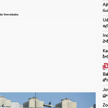
Aji
సంద
da Veerababu
Udh
ఉగ్
Ind
పాక
Kar
హీ
ట్
Ba
జోస
Jow
ఫ్ర
Zod