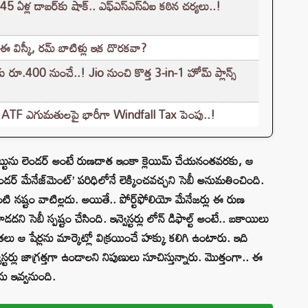
్ల డాబర్‌కు షాక్.. ఎఫ్‌ఎస్‌ఎస్‌ఏఐ కఠిన చర్యలు..!
ఈ విస్కీ, రమ్ బాటిళ్లు ఇక దొరకవా?
కు రూ.400 నుంచే..! Jio నుంచి కొత్త 3-in-1 హోమ్ ప్లాన్స్
రోల్, ATF ఎగుమతులపై భారీగా Windfall Tax పెంపు..!
టును లెండర్ అంటే రుణదాత ఇంకా క్లెయిమ్ చేయనంతవరకు, ఆ
 అండర్ మేనేజ్‌మెంట్’ పరిధిలోనే లెక్కించవచ్చని సెబీ అనుమతించింది.
 నష్టం వాటిల్లదు. అయితే.. పోర్ట్‌ఫోలియో మేనేజర్లు ఈ రుణ
సెబీ స్పష్టం చేసింది. ఇన్వెస్టర్లు లోన్ డిఫాల్ట్ అంటే.. బకాయిలు
ు ఆ షేర్లను మార్కెట్లో విక్రయించే హక్కు కలిగి ఉంటారు. ఇది
స్టర్లు జాగ్రత్తగా ఉండాలని నిపుణులు సూచిస్తున్నారు. మొత్తంగా.. ఈ
ును ఇవ్వనుంది.