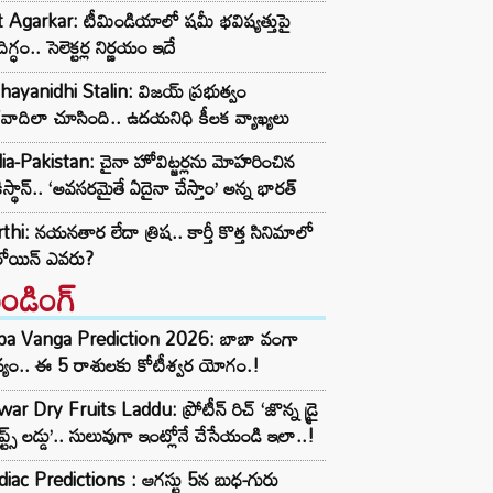
t Agarkar: టీమిండియాలో షమీ భవిష్యత్తుపై
ిగ్ధం.. సెలెక్టర్ల నిర్ణయం ఇదే
ayanidhi Stalin: విజయ్ ప్రభుత్వం
రవాదిలా చూసింది.. ఉదయనిధి కీలక వ్యాఖ్యలు
ia-Pakistan: చైనా హోవిట్జర్లను మోహరించిన
ిస్థాన్.. ‘అవసరమైతే ఏదైనా చేస్తాం’ అన్న భారత్
thi: నయనతార లేదా త్రిష.. కార్తీ కొత్త సినిమాలో
రోయిన్ ఎవరు?
రెండింగ్‌
ba Vanga Prediction 2026: బాబా వంగా
్యం.. ఈ 5 రాశులకు కోటీశ్వర యోగం.!
ar Dry Fruits Laddu: ప్రోటీన్ రిచ్ ‘జొన్న డ్రై
ూప్ట్స్ లడ్డు’.. సులువుగా ఇంట్లోనే చేసేయండి ఇలా..!
iac Predictions : ఆగస్టు 5న బుధ-గురు