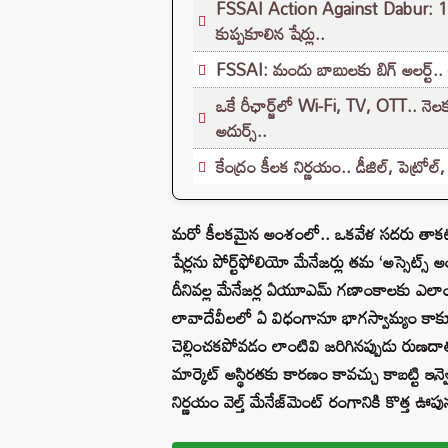
FSSAI Action Against Dabur: 145 ఏళ
కుప్పకూలిన షేర్లు..
FSSAI: మందు బాబులకు బిగ్ అలర్ట్.. 
ఒకే రీఛార్జ్‌లో Wi-Fi, TV, OTT.. నెల
అదుర్స్..
కేంద్రం కీలక నిర్ణయం.. డీజిల్, పెట్
మరో కీలకమైన అంశంలో.. ఒకవేళ సదరు తాకట్
షేర్లను పోర్ట్‌ఫోలియో మేనేజర్లు తమ ‘అస్సెట్స్
దీనివల్ల మేనేజర్ల ఏయూఎమ్ గణాంకాలకు ఎలాంటి
లావాదేవీలలో ఏ విధంగానూ భాగస్వామ్యం కాకూడదని 
చెల్లించకపోవడం లాంటివి జరిగినప్పుడు రుణదాతల
మార్కెట్ అస్థిరతకు కారణం కావచ్చు కాబట్టి ఇన్వె
నిర్ణయం వెల్త్ మేనేజ్‌మెంట్ రంగానికి కొత్త ఊప