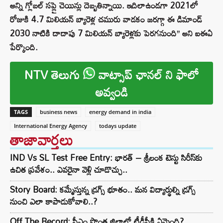
అన్ని గ్లోబల్‌ సప్లై చెయిన్లు దెబ్బతిన్నాయి. ఇదిలాఉండగా 2021లో
రోజుకి 4.7 మిలియన్‌ బ్యారెళ్ల చమురు వాడకం జరగ్గా ఈ డిమాండ్‌
2030 నాటికి దాదాపు 7 మిలియన్‌ బ్యారెళ్లకు పెరగనుంది’’ అని ఐఈఏ
పేర్కొంది.
NTV తెలుగు
వాట్సాప్ ఛానల్ ని ఫాలో
అవ్వండి
TAGS
business news
energy demand in india
International Energy Agency
todays update
తాజావార్తలు
IND Vs SL Test Free Entry: భారత్ – శ్రీలంక టెస్టు సిరీస్‌కు
ఉచిత ప్రవేశం.. ఎవరైనా వెళ్లి చూడొచ్చు..
Story Board: కమ్మేస్తున్న డ్రగ్స్ భూతం.. మన విద్యార్థుల్ని డ్రగ్స్
నుంచి ఎలా కాపాడుకోవాలి..?
Off The Record: సీఎం సొంత జిల్లాలో టీడీపీకి ఏమైంది?