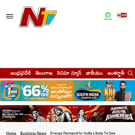
ఆంధ్రప్రదేశ్
తెలంగాణ
సినిమా న్యూస్
జాతీయం
అంతర్జాతీయం
Home
Business News
Energy Demand In India Likely To See