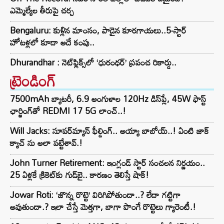
ఎమ్మెల్యేల తీరుపై చర్చ
Bengaluru: కుళ్లిన మాంసం, పాడైన కూరగాయలు..5-స్టార్
హోటళ్లలో కూడా అదే కంపు..
Dhurandhar : నెట్‌ఫ్లిక్స్‌లో ‘ధురంధర్’ ప్రపంచ రికార్డు..
ట్రెండింగ్‌
7500mAh బ్యాటరీ, 6.9 అంగుళాల 120Hz డిస్‌ప్లే, 45W ఫాస్ట్
ఛార్జింగ్‌తో REDMI 17 5G లాంచ్..!
Will Jacks: సూపర్‌మ్యాన్ ఫీల్డింగ్.. అయ్యా బాబోయ్..! ఏంటి జాక్
క్యాచ్ ను అలా పట్టేశావ్.!
John Turner Retirement: ఇంగ్లండ్ స్టార్ సంచలన నిర్ణయం..
25 ఏళ్లకే క్రికెట్‌కు గుడ్‌బై.. కారణం తెలిస్తే షాక్!
Jowar Roti: ‘జొన్న రొట్టె’ విరిగిపోతుందా..? లేదా గట్టిగా
అవుతుందా.? ఇలా చేస్తే మెత్తగా, బాగా పొంగే రొట్టెలు గ్యారెంటీ.!