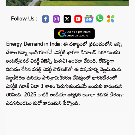
Follow Us :
Add as a preferred
source on google
Energy Demand in India: ఈ దశాబ్దంలో ప్రపంచంలోని అన్ని
దేశాల కన్నా ఇండియాలోనే ఎనర్జీకి భారీగా డిమాండ్ పెరగనుందని
ఇంటర్నేషనల్ ఎనర్జీ ఏజెన్సీ (ఐఈఏ) అంచనా వేసింది. లేటెస్టుగా
విడుదల చేసిన వరల్డ్ ఎనర్జీ ఔట్‌లుక్‌లో ఈ విషయాన్ని వెల్లడించింది.
పట్టణీకరణ మరియు పారిశ్రామికీకరణ నేపథ్యంలో భారతదేశంలో
ఎనర్జీకి గిరాకీ ఏటా 3 శాతం పెరుగుతుండటమే ఇందుకు కారణమని
తెలిపింది. 2025 నాటికి ఇండియా అత్యధిక జనాభా కలిగిన దేశంగా
ఎదగనుండటం మరో కారణమని పేర్కొంది.