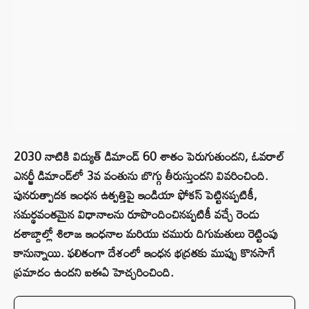
2030 నాటికి విద్యుత్ డిమాండ్ 60 శాతం పెరుగుతుందని, ఓవరాల్
ఎనర్జీ డిమాండ్‌లో 3వ వంతును బొగ్గు తీరుస్తుందని వివరించింది.
పునరుత్పాదక ఇంధన ఉత్పత్తిపై ఇండియా ఫోకస్‌ పెట్టినప్పటికీ,
సమర్థవంతమైన విధానాలను రూపొందించినప్పటికీ వచ్చే రెండు
దశాబ్దాల్లో శిలాజ ఇంధనాల మరియు చమురు దిగుమతులు రెట్టింపు
కానున్నాయి. ఫలితంగా దేశంలో ఇంధన భద్రతకు ముప్పు కొనసాగే
ప్రమాదం ఉందని ఐఈఏ హెచ్చరించింది.