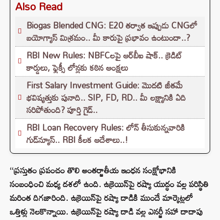
Also Read
Biogas Blended CNG: E20 తర్వాత ఇప్పుడు CNGలో
బయోగ్యాస్ మిశ్రమం.. మీ కారుపై ప్రభావం ఉంటుందా..?
RBI New Rules: NBFCలపై ఆర్‌బీఐ షాక్.. క్రెడిట్
కార్డులు, ఫ్లెక్సీ లోన్లకు కఠిన ఆంక్షలు
First Salary Investment Guide: మొదటి జీతమే
భవిష్యత్తుకు పునాది.. SIP, FD, RD.. మీ లక్ష్యానికి ఏది
సరిపోతుంది? పూర్తి గైడ్..
RBI Loan Recovery Rules: లోన్ తీసుకున్నవారికి
గుడ్‌న్యూస్.. RBI కీలక ఆదేశాలు..!
‘‘ప్రస్తుతం ప్రపంచం తొలి అంతర్జాతీయ ఇంధన సంక్షోభానికి
సంబంధించి మధ్య దశలో ఉంది. ఉక్రెయిన్‌పై రష్యా యుద్ధం వల్ల పరిస్థితి
మరింత దిగజారింది. ఉక్రెయిన్‌పై రష్యా దాడికి ముందే మార్కెట్లలో
ఒత్తిళ్లు నెలకొన్నాయి. ఉక్రెయిన్‌పై రష్యా దాడి వల్ల ఎనర్జీ సహా దాదాపు