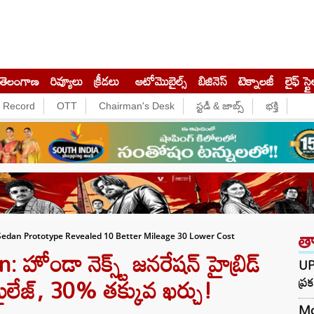
తెలంగాణ
రివ్యూలు
క్రీడలు
ఆటోమొబైల్స్
బిజినెస్‌
టెక్నాలజీ
లైఫ్ స్టై
e Record
OTT
Chairman's Desk
స్టడీ & జాబ్స్
భక్తి
త
edan Prototype Revealed 10 Better Mileage 30 Lower Cost
ోండా నెక్స్ట్ జనరేషన్ హైబ్రిడ్
UPI
ైలేజ్, 30% తక్కువ ఖర్చు!
ప్
Moj