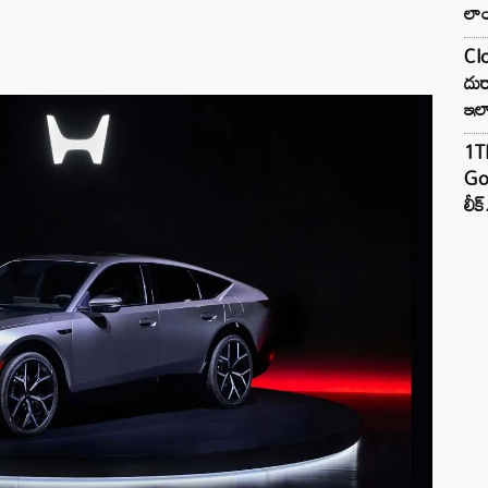
లాం
Clo
దుర
ఇల
1TB
Goo
లీక్