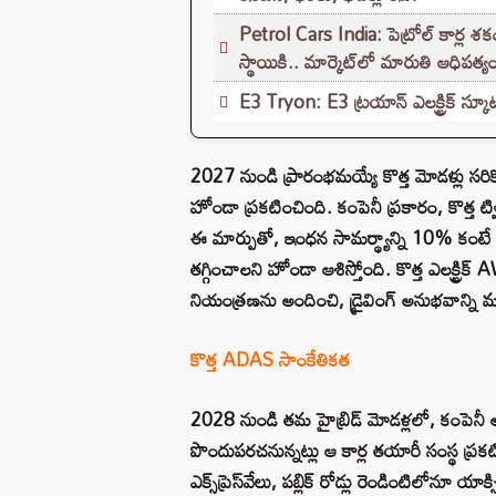
Petrol Cars India: పెట్రోల్ కార్ల శకం
స్థాయికి.. మార్కెట్‌లో మారుతి ఆధిపత్య
E3 Tryon: E3 ట్రయాన్ ఎలక్ట్రిక్ స్
2027 నుండి ప్రారంభమయ్యే కొత్త మోడళ్లు సరికొత
హోండా ప్రకటించింది. కంపెనీ ప్రకారం, కొత్త ట్వ
ఈ మార్పుతో, ఇంధన సామర్థ్యాన్ని 10% కంట
తగ్గించాలని హోండా ఆశిస్తోంది. కొత్త ఎలక్ట
నియంత్రణను అందించి, డ్రైవింగ్ అనుభవాన్ని మ
కొత్త ADAS సాంకేతికత
2028 నుండి తమ హైబ్రిడ్ మోడళ్లలో, కంపెనీ అభి
పొందుపరచనున్నట్లు ఆ కార్ల తయారీ సంస్థ ప్రకట
ఎక్స్‌ప్రెస్‌వేలు, పబ్లిక్ రోడ్లు రెండింటిలోనూ 