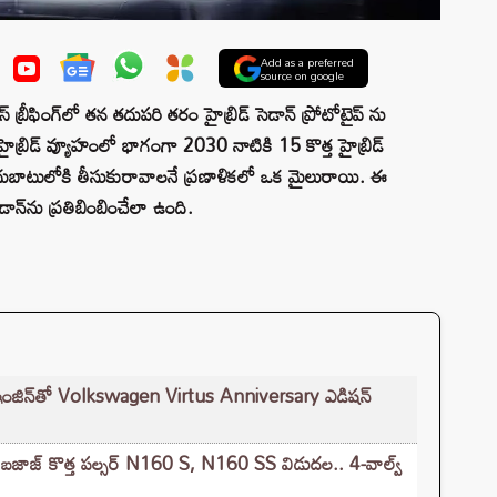
Add as a preferred
source on google
 బ్రీఫింగ్‌లో తన తదుపరి తరం హైబ్రిడ్ సెడాన్ ప్రోటోటైప్ ను
బ్రిడ్ వ్యూహంలో భాగంగా 2030 నాటికి 15 కొత్త హైబ్రిడ్
ందుబాటులోకి తీసుకురావాలనే ప్రణాళికలో ఒక మైలురాయి. ఈ
డాన్‌ను ప్రతిబింబించేలా ఉంది.
ంజిన్‌తో Volkswagen Virtus Anniversary ఎడిషన్
ాజ్ కొత్త పల్సర్ N160 S, N160 SS విడుదల.. 4-వాల్వ్