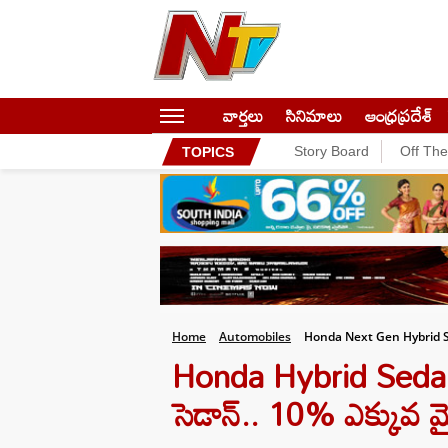
వార్తలు
సినిమాలు
ఆంధ్రప్రదేశ్
Story Board
Off Th
TOPICS
Home
Automobiles
Honda Next Gen Hybrid S
Honda Hybrid Sedan: హ
సెడాన్.. 10% ఎక్కువ మ