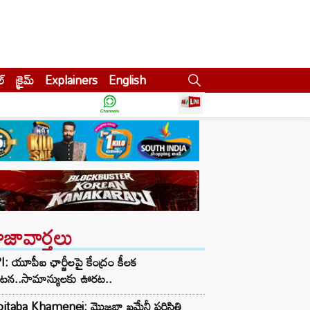
ల్
క్రైమ్
Explainers
English
ాజావార్తలు
: యూపీఐ ఛార్జీలపై కేంద్రం కీలక
రకటన..సామాన్యులకు ఊరట..
taba Khamenei: మొజ్తబా ఖమేనీ పరిస్థితి