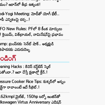
మం? ఇరాన్‌లో తీవ్ర ఉత్కంఠ!
di-Yogi Meeting: మోడీతో యోగీ భేటీ..
ీ ఎన్నికలపై చర్చ..!
FO New Rules: PFలో 8 కీలక మార్పులు
! క్లెయిమ్, విత్‌డ్రాయల్, నామినేషన్‌పై ప్రభావం
mp: ట్రంప్‌నకు సెనేట్ షాక్.. అధ్యక్షుడి
ాతిపాదనకు ఎదురుదెబ్బ
రెండింగ్‌
aning Hacks : కిచెన్ డస్ట్‌బిన్ స్మెల్
ుతోందా.? ఇలా చేస్తే క్షణాల్లో క్లీన్.!
ssure Cooker Rice Tips: కుక్కర్‌లో అన్నం
ెక్ట్‌గా రావాలంటే ఇదే సీక్రెట్.!
62kmpl మైలేజ్, 150hp టర్బో ఇంజిన్‌తో
lkswagen Virtus Anniversary ఎడిషన్