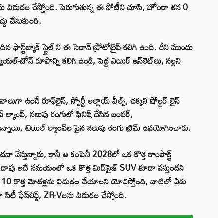
న్‌ను విడుదల చేస్తోంది. పెరుగుతున్న ఈ పోటీని చూసి, హోండా తన 0
్దు చేసుకుంది.
న ఫాస్ట్‌బ్యాక్ స్టైల్ ని ఈ సెడాన్ ప్రోటోటైప్ కలిగి ఉంది. దీని ముందు
ూయల్-టోన్ రూపాన్ని కలిగి ఉండి, పెద్ద ఎయిర్ ఇన్‌లెట్‌లు, నల్లని
గా ఉండే రూఫ్‌లైన్, స్పోర్టీ అల్లాయ్ వీల్స్, చక్కని షోల్డర్ లైన్
్ ల్యాంప్, నలుపు రంగులో ఫినిష్ చేసిన బంపర్,
్నాయి. టెయిల్ ల్యాంప్‌ల పైన నలుపు రంగు ట్రిమ్ ఉపయోగించారు.
ా వేస్తున్నారు, కానీ ఆ కంపెనీ 2028లో ఒక కొత్త కాంపాక్ట్
ాదాపు అదే సమయంలో ఒక కొత్త మిడ్‌సైజ్ SUV కూడా వస్తుందని
 10 కొత్త మోడళ్లను విడుదల చేయాలని యోచిస్తోంది, వాటిలో ఏడు
టీ ఫేస్‌లిఫ్ట్, ZR-Vలను విడుదల చేస్తోంది.