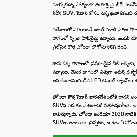
మార్చుకున్న నేపథ్యంలో ఈ కొత్త హైబ్రిడ్ సెడా
సిరీస్ SUV, సెడాన్ కోసం ఉన్న ప్రణాళికలను రద
విదేశాలలో విక్రయించే అకార్డ్ నుండి ప్రేరణ పొంది
భాగంలో స్ప్లిట్ హెడ్‌లైట్లు ఉన్నాయి. బంపర్ డ్య
గ్రిల్‌పైన కొత్త హోండా లోగోను కలిగి ఉంది.
కారు పక్క భాగాలలో ప్రముఖమైన వీల్ ఆర్చ్‌లు, వాలు
ఉన్నాయి. వెనుక భాగంలో ఎత్తుగా అమర్చిన స్టాప
అనుసంధానించబడిన LED టెయిల్ ల్యాంప్‌లు ఉన
హోండా కొత్త సెడాన్ భారతదేశంలోకి రాదని అంచన
SUVని విడుదల చేయడానికి సిద్ధమవుతోంది. ద
భావిస్తున్నారు. హోండా ఇండియా 2030 నాటికి
SUVలు ఉంటాయి. ప్రస్తుతం, ఆ కంపెనీ హోండా సి