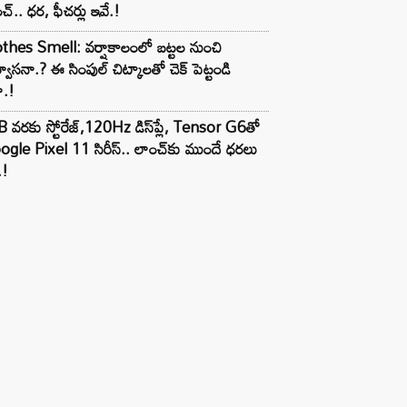
చ్.. ధర, ఫీచర్లు ఇవే.!
thes Smell: వర్షాకాలంలో బట్టల నుంచి
్వాసనా.? ఈ సింపుల్ చిట్కాలతో చెక్ పెట్టండి
ా.!
 వరకు స్టోరేజ్,120Hz డిస్‌ప్లే, Tensor G6తో
gle Pixel 11 సిరీస్.. లాంచ్⁭కు ముందే ధరలు
.!