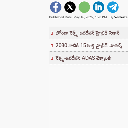
Published Date :May 16, 2026 ,
1:20 PM
By
Venkate
హోండా నెక్స్ట్ జనరేషన్ హైబ్రిడ్ సెడాన్
2030 నాటికి 15 కొత్త హైబ్రిడ్ మోడల్స్‌
నెక్స్ట్-జనరేషన్ ADAS టెక్నాలజీ