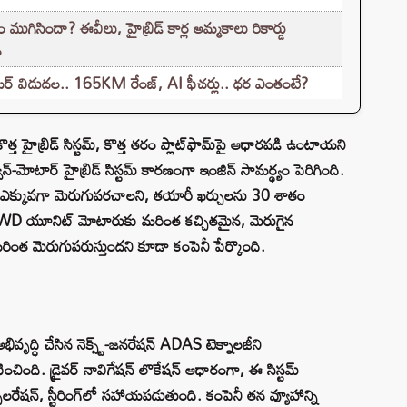
 ముగిసిందా? ఈవీలు, హైబ్రిడ్ కార్ల అమ్మకాలు రికార్డు
ం
కూటర్ విడుదల.. 165KM రేంజ్, AI ఫీచర్లు.. ధర ఎంతంటే?
్త హైబ్రిడ్ సిస్టమ్, కొత్త తరం ప్లాట్‌ఫామ్‌పై ఆధారపడి ఉంటాయని
ిన్-మోటార్ హైబ్రిడ్ సిస్టమ్ కారణంగా ఇంజిన్ సామర్థ్యం పెరిగింది.
ే ఎక్కువగా మెరుగుపరచాలని, తయారీ ఖర్చులను 30 శాతం
్రిక్ AWD యూనిట్ మోటారుకు మరింత కచ్చితమైన, మెరుగైన
రింత మెరుగుపరుస్తుందని కూడా కంపెనీ పేర్కొంది.
వృద్ధి చేసిన నెక్స్ట్-జనరేషన్ ADAS టెక్నాలజీని
ించింది. డ్రైవర్ నావిగేషన్ లొకేషన్ ఆధారంగా, ఈ సిస్టమ్
యాక్సిలరేషన్, స్టీరింగ్‌లో సహాయపడుతుంది. కంపెనీ తన వ్యూహాన్ని