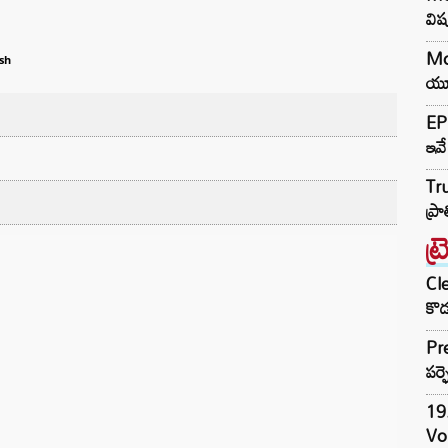
విష
Mo
sh
యూప
EP
ఇవే
Tru
ప్ర
ట్
Cle
కొడ
Pre
పర్ఫ
19.
Vo