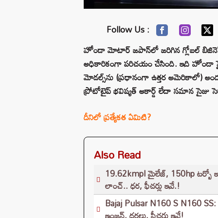
Follow Us :
హోండా మోటార్ జపాన్‌లో జరిగిన గ్లోబల్ బిజినెస్
అధికారికంగా పరిచయం చేసింది. ఇది హోండా హై
మోడల్స్‌ను (ప్రధానంగా ఉత్తర అమెరికాలో) అ
ప్రోటోటైప్ భవిష్యత్ అకార్డ్ లేదా సమాన సైజు సె
దీనిలో ప్రత్యేకత ఏమిటి?
Also Read
19.62kmpl మైలేజ్, 150hp టర్బో ఇ
లాంచ్.. ధర, ఫీచర్లు ఇవే.!
Bajaj Pulsar N160 S N160 SS: బజ
ఇంజన్, ధరలు, ఫీచర్లు ఇవే!