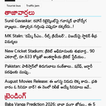
Tourist bus
Traffic Jam
తాజావార్తలు
Sunil Gavaskar: రహానే రిటైర్మెంట్‌పై గవాస్కర్ భావోద్వేగ
వ్యాఖ్యలు.. దక్కాల్సిన గుర్తింపు ఎప్పుడూ దక్కలేదు..!
MK Stalin: ‘డమ్మీ సీఎం.. రీల్స్ క్రియేటర్’.. విజయ్‌పై స్టాలిన్ తీవ్ర
విమర్శలు
New Cricket Stadium: క్రికెట్ అభిమానులకు శుభవార్త.. 90
ఎకరాల్లో, రూ.633 కోట్లతో అంతర్జాతీయ క్రికెట్ స్టేడియం..
Pakistan: పాకిస్తాన్‌లో తిరుగుబాటు సంకేతాలు.. షరీఫ్, జర్దారీ
పదవులకు ముప్పు..
August Movies Release: ఈ ఆగస్టు నిరుడు లెక్క కాదు.. ప్రతి
వారం ఓ సినిమా వార్! ఈ నెలలో రిలీజ్ అయ్యే సినిమాలు ఇవే..
ట్రెండింగ్‌
Baba Vanga Prediction 2026: బాబా వంగా జోస్యం.. ఈ 5