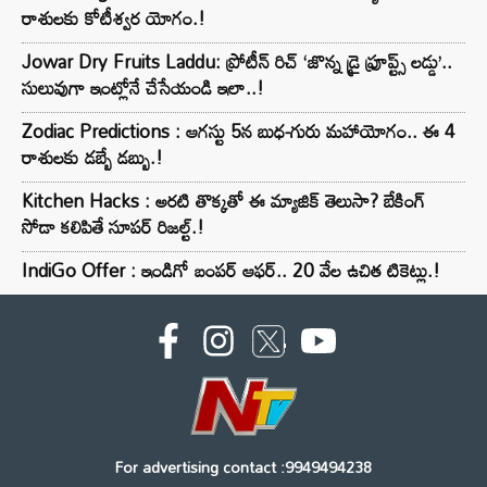
రాశులకు కోటీశ్వర యోగం.!
Jowar Dry Fruits Laddu: ప్రోటీన్ రిచ్ ‘జొన్న డ్రై ఫ్రూప్ట్స్ లడ్డు’..
సులువుగా ఇంట్లోనే చేసేయండి ఇలా..!
Zodiac Predictions : ఆగస్టు 5న బుధ-గురు మహాయోగం.. ఈ 4
రాశులకు డబ్బే డబ్బు.!
Kitchen Hacks : అరటి తొక్కతో ఈ మ్యాజిక్ తెలుసా? బేకింగ్
సోడా కలిపితే సూపర్ రిజల్ట్.!
IndiGo Offer : ఇండిగో బంపర్ ఆఫర్.. 20 వేల ఉచిత టికెట్లు.!
For advertising contact :9949494238