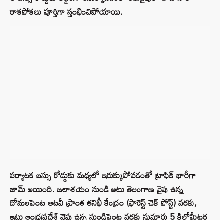
రాకపోకలు పూర్తిగా స్తంభించిపోయాయి.
పర్యాటక బస్సు రోడ్డుకు మధ్యలో ఇరుక్కుపోవడంతో ట్రాఫిక్ భారీగా
జామ్ అయింది. జలాశయం నుండి అటు తెలంగాణ వైపు ఉన్న
దోమలపెంట అటవీ ప్రాంత తనిఖీ కేంద్రం (ఫారెస్ట్ చెక్ పోస్ట్) వరకు,
ఇటు ఆంధ్రప్రదేశ్ వైపు ఉన్న సుండిపెంట వరకు సుమారు 5 కిలోమీటర్ల