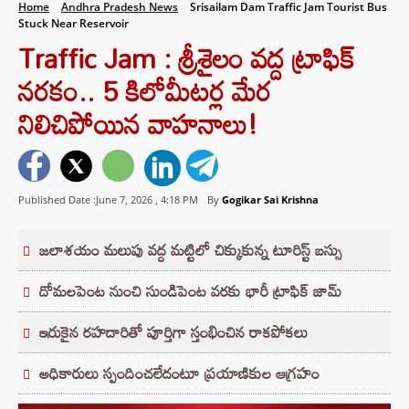
Home
Andhra Pradesh News
Srisailam Dam Traffic Jam Tourist Bus
Stuck Near Reservoir
Traffic Jam : శ్రీశైలం వద్ద ట్రాఫిక్
నరకం.. 5 కిలోమీటర్ల మేర
నిలిచిపోయిన వాహనాలు!
Published Date :June 7, 2026 ,
4:18 PM
By
Gogikar Sai Krishna
జలాశయం మలుపు వద్ద మట్టిలో చిక్కుకున్న టూరిస్ట్ బస్సు
దోమలపెంట నుంచి సుండిపెంట వరకు భారీ ట్రాఫిక్ జామ్
ఇరుకైన రహదారితో పూర్తిగా స్తంభించిన రాకపోకలు
అధికారులు స్పందించలేదంటూ ప్రయాణికుల ఆగ్రహం