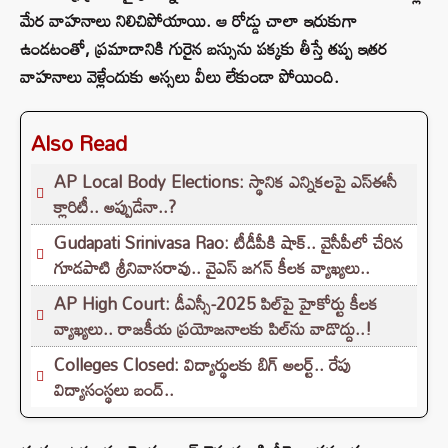
మేర వాహనాలు నిలిచిపోయాయి. ఆ రోడ్డు చాలా ఇరుకుగా
ఉండటంతో, ప్రమాదానికి గురైన బస్సును పక్కకు తీస్తే తప్ప ఇతర
వాహనాలు వెళ్లేందుకు అస్సలు వీలు లేకుండా పోయింది.
Also Read
AP Local Body Elections: స్థానిక ఎన్నికలపై ఎస్ఈసీ
క్లారిటీ.. అప్పుడేనా..?
Gudapati Srinivasa Rao: టీడీపీకి షాక్‌.. వైసీపీలో చేరిన
గూడపాటి శ్రీనివాసరావు.. వైఎస్‌ జగన్‌ కీలక వ్యాఖ్యలు..
AP High Court: డీఎస్సీ-2025 పిల్‌పై హైకోర్టు కీలక
వ్యాఖ్యలు.. రాజకీయ ప్రయోజనాలకు పిల్‌ను వాడొద్దు..!
Colleges Closed: విద్యార్థులకు బిగ్ అలర్ట్.. రేపు
విద్యాసంస్థలు బంద్..