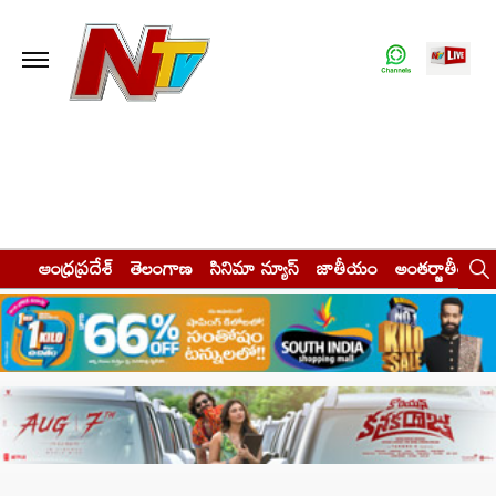
ఆంధ్రప్రదేశ్
తెలంగాణ
సినిమా న్యూస్
జాతీయం
అంతర్జాతీయం