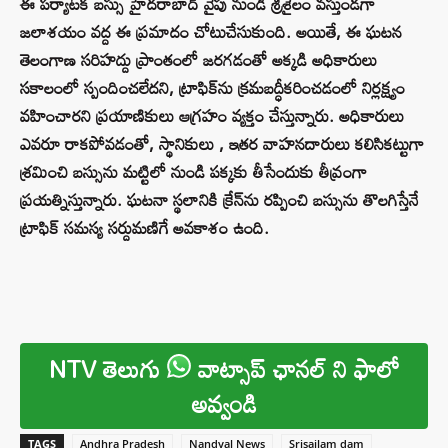
ఈ పర్యాటక బస్సు హైదరాబాద్ వైపు నుండి శ్రీశైలం వస్తుండగా
జలాశయం వద్ద ఈ ప్రమాదం చోటుచేసుకుంది. అయితే, ఈ ఘటన
తెలంగాణ సరిహద్దు ప్రాంతంలో జరగడంతో అక్కడి అధికారులు
సకాలంలో స్పందించలేదని, ట్రాఫిక్‌ను క్రమబద్ధీకరించడంలో నిర్లక్ష్యం
వహించారని ప్రయాణికులు ఆగ్రహం వ్యక్తం చేస్తున్నారు. అధికారులు
ఎవరూ రాకపోవడంతో, స్థానికులు , ఇతర వాహనదారులు కలిసికట్టుగా
శ్రమించి బస్సును మట్టిలో నుండి పక్కకు తీసేందుకు తీవ్రంగా
ప్రయత్నిస్తున్నారు. ఘటనా స్థలానికి క్రేన్‌ను రప్పించి బస్సును తొలగిస్తేనే
ట్రాఫిక్ సమస్య సర్దుమణిగే అవకాశం ఉంది.
NTV తెలుగు
వాట్సాప్ ఛానల్ ని ఫాలో
అవ్వండి
TAGS
Andhra Pradesh
Nandyal News
Srisailam dam