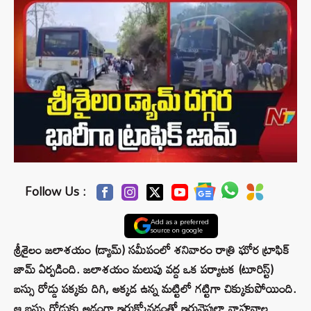
Follow Us :
Add as a preferred
source on google
శ్రీశైలం జలాశయం (డ్యామ్) సమీపంలో శనివారం రాత్రి ఘోర ట్రాఫిక్
జామ్ ఏర్పడింది. జలాశయం మలుపు వద్ద ఒక పర్యాటక (టూరిస్ట్)
బస్సు రోడ్డు పక్కకు దిగి, అక్కడ ఉన్న మట్టిలో గట్టిగా చిక్కుకుపోయింది.
ఆ బస్సు రోడ్డుకు అడ్డంగా ఇరుక్కోవడంతో ఇరువైపులా వాహనాల