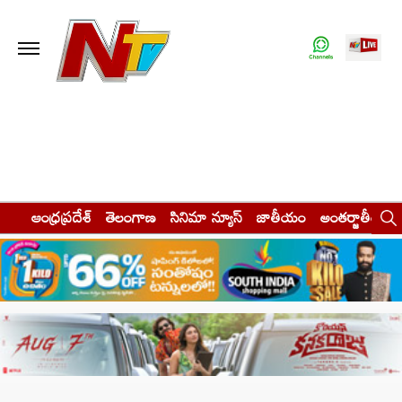
ఆంధ్రప్రదేశ్
తెలంగాణ
సినిమా న్యూస్
జాతీయం
అంతర్జాతీయం