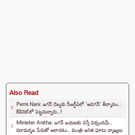
Also Read
Perni Nani: జగన్‌ దెబ్బకు సీఆర్డీఏలో 'అవిగన్‌' తీర్మానం..
కేబినెట్‌లో పెట్టనున్నారు..!
Minister Anitha: జగన్ బయటకు వస్తే విధ్వంసమే..
పరామర్శల పేరుతో అరాచకం.. మంత్రి అనిత ఘాటు వ్యాఖ్యలు