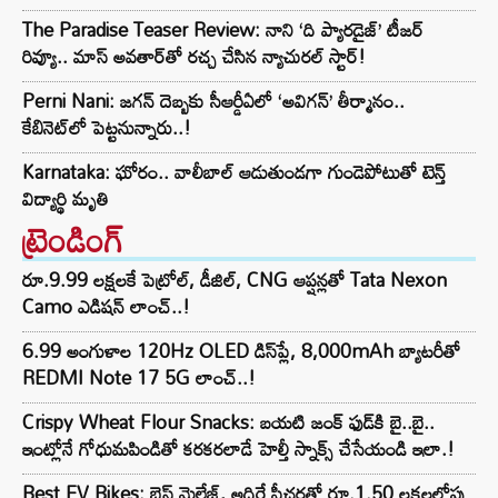
The Paradise Teaser Review: నాని ‘ది ప్యారడైజ్’ టీజర్
రివ్యూ.. మాస్ అవతార్‌తో రచ్చ చేసిన న్యాచురల్ స్టార్!
Perni Nani: జగన్‌ దెబ్బకు సీఆర్డీఏలో ‘అవిగన్‌’ తీర్మానం..
కేబినెట్‌లో పెట్టనున్నారు..!
Karnataka: ఘోరం.. వాలీబాల్ ఆడుతుండగా గుండెపోటుతో టెన్త్
విద్యార్థి మృతి
ట్రెండింగ్‌
రూ.9.99 లక్షలకే పెట్రోల్, డీజిల్, CNG ఆప్షన్లతో Tata Nexon
Camo ఎడిషన్ లాంచ్..!
6.99 అంగుళాల 120Hz OLED డిస్‌ప్లే, 8,000mAh బ్యాటరీతో
REDMI Note 17 5G లాంచ్..!
Crispy Wheat Flour Snacks: బయటి జంక్ ఫుడ్‌కి బై..బై..
ఇంట్లోనే గోధుమపిండితో కరకరలాడే హెల్తీ స్నాక్స్ చేసేయండి ఇలా.!
Best EV Bikes: బెస్ట్ మైలేజ్, అదిరే ఫీచర్లతో రూ.1.50 లక్షలలోపు