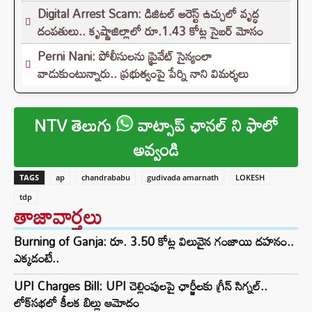
Digital Arrest Scam: డిజిటల్ అరెస్ట్ ఉచ్చులో వృద్ధ
దంపతులు.. కృష్ణాజిల్లాలో రూ.1.43 కోట్ల సైబర్ మోసం
Perni Nani: పోలీసులను ప్రైవేట్ సైన్యంలా
వాడుకుంటున్నారు.. ప్రభుత్వంపై పేర్ని నాని విమర్శలు
NTV తెలుగు
వాట్సాప్ ఛానల్ ని ఫాలో
అవ్వండి
TAGS
ap
chandrababu
gudivada amarnath
LOKESH
tdp
తాజావార్తలు
Burning of Ganja: రూ. 3.50 కోట్ల విలువైన గంజాయి దహనం..
ఎక్కడంటే..
UPI Charges Bill: UPI చెల్లింపులపై ఛార్జీలకు గ్రీన్ సిగ్నల్..
లోక్‌సభలో కీలక బిల్లు ఆమోదం