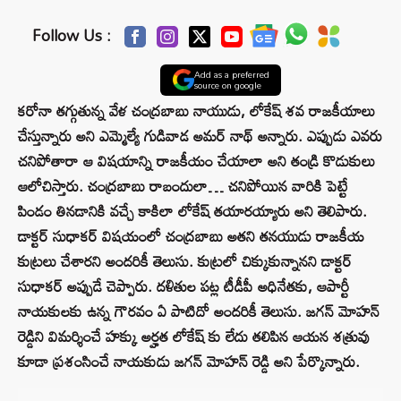
Follow Us :
Add as a preferred
source on google
కరోనా తగ్గుతున్న వేళ చంద్రబాబు నాయుడు, లోకేష్ శవ రాజకీయాలు
చేస్తున్నారు అని ఎమ్మెల్యే గుడివాడ అమర్ నాథ్ అన్నారు. ఎప్పుడు ఎవరు
చనిపోతారా ఆ విషయాన్ని రాజకీయం చేయాలా అని తండ్రి కొడుకులు
ఆలోచిస్తారు. చంద్రబాబు రాబందులా… చనిపోయిన వారికి పెట్టే
పిండం తినడానికి వచ్చే కాకిలా లోకేష్ తయారయ్యారు అని తెలిపారు.
డాక్టర్ సుధాకర్ విషయంలో చంద్రబాబు అతని తనయుడు రాజకీయ
కుట్రలు చేశారని అందరికీ తెలుసు. కుట్రలో చిక్కుకున్నానని డాక్టర్
సుధాకర్ అప్పుడే చెప్పారు. దళితుల పట్ల టీడీపీ అధినేతకు, ఆపార్టీ
నాయకులకు ఉన్న గౌరవం ఏ పాటిదో అందరికీ తెలుసు. జగన్ మోహన్
రెడ్డిని విమర్శించే హక్కు అర్హత లోకేష్ కు లేదు తలిపిన ఆయన శత్రువు
కూడా ప్రశంసించే నాయకుడు జగన్ మోహన్ రెడ్డి అని పేర్కొన్నారు.