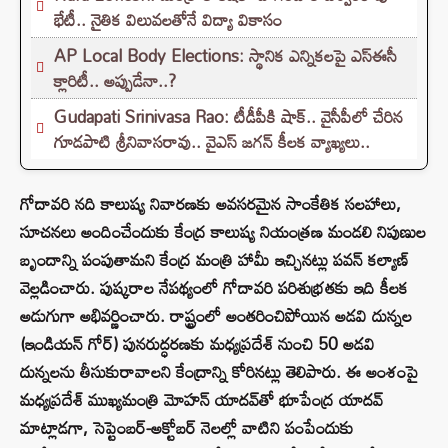
భేటీ.. నైతిక విలువలతోనే విద్యా వికాసం
AP Local Body Elections: స్థానిక ఎన్నికలపై ఎస్ఈసీ
క్లారిటీ.. అప్పుడేనా..?
Gudapati Srinivasa Rao: టీడీపీకి షాక్‌.. వైసీపీలో చేరిన
గూడపాటి శ్రీనివాసరావు.. వైఎస్‌ జగన్‌ కీలక వ్యాఖ్యలు..
గోదావరి నది కాలుష్య నివారణకు అవసరమైన సాంకేతిక సలహాలు,
సూచనలు అందించేందుకు కేంద్ర కాలుష్య నియంత్రణ మండలి నిపుణుల
బృందాన్ని పంపుతామని కేంద్ర మంత్రి హామీ ఇచ్చినట్లు పవన్ కల్యాణ్‌
వెల్లడించారు. పుష్కరాల నేపథ్యంలో గోదావరి పరిశుభ్రతకు ఇది కీలక
అడుగుగా అభివర్ణించారు. రాష్ట్రంలో అంతరించిపోయిన అడవి దున్నల
(ఇండియన్ గోర్) పునరుద్ధరణకు మధ్యప్రదేశ్ నుంచి 50 అడవి
దున్నలను తీసుకురావాలని కేంద్రాన్ని కోరినట్లు తెలిపారు. ఈ అంశంపై
మధ్యప్రదేశ్ ముఖ్యమంత్రి మోహన్ యాదవ్‌తో భూపేంద్ర యాదవ్
మాట్లాడగా, సెప్టెంబర్-అక్టోబర్ నెలల్లో వాటిని పంపేందుకు