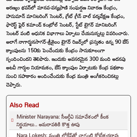
అరణ్యం భవన్‌లో మానవ-వన్యప్రాణి సంఘర్షణ నివారణ కేంద్రం,
హనుమాన్ మానిటరింగ్ సెంటర్, గ్రేట్ గ్రీన్ వాల్ పర్యవేక్షణ కేంద్రం,
ఫారెస్ట్ ఫైర్ కమాండ్ కంట్రోల్ సెంటర్, స్టేట్ టైగర్ మానిటరింగ్
సెంటర్ వంటి ఆధునిక విభాగాలు ఏర్పాటు చేయనున్నట్లు వివరించారు.
అలాగే నాగార్జునసాగర్-శ్రీశైలం టైగర్ రిజర్వ్‌లో ప్రస్తుతం ఉన్న 90 బేస్
క్యాంపులను 150కు పెంచేందుకు కేంద్రం సానుకూలంగా
స్పందించిందని తెలిపారు. ఇందుకు అవసరమైన 300 మంది అదనపు
అటవీ గార్డుల నియామకం, బేస్ క్యాంపుల ఏర్పాటుకు కేంద్ర పథకాల
నుంచి సహకారం అందించేందుకు కేంద్ర మంత్రి అంగీకరించినట్లు
చెప్పారు.
Also Read
Minister Narayana: సీఆర్డీఏ సమావేశంలో కీలక
నిర్ణయాలు.. అమరావతికి కొత్త ఊపు
Nara Lokesh: మంత్రి లోకేష్‌తో చాగంటి కోటేశ్వరరావు