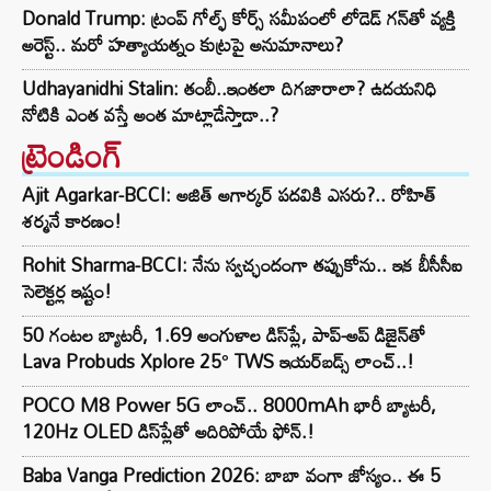
Donald Trump: ట్రంప్ గోల్ఫ్ కోర్స్ సమీపంలో లోడెడ్ గన్‌తో వ్యక్తి
అరెస్ట్.. మరో హత్యాయత్నం కుట్రపై అనుమానాలు?
Udhayanidhi Stalin: తంబీ..ఇంతలా దిగజారాలా? ఉదయనిధి
నోటికి ఎంత వస్తే అంత మాట్లాడేస్తాడా..?
ట్రెండింగ్‌
Ajit Agarkar-BCCI: అజిత్ అగార్కర్ పదవికి ఎసరు?.. రోహిత్
శర్మనే కారణం!
Rohit Sharma-BCCI: నేను స్వచ్ఛందంగా తప్పుకోను.. ఇక బీసీసీఐ
సెలెక్టర్ల ఇష్టం!
50 గంటల బ్యాటరీ, 1.69 అంగుళాల డిస్‌ప్లే, పాప్-అప్ డిజైన్‌తో
Lava Probuds Xplore 25° TWS ఇయర్‌బడ్స్ లాంచ్..!
POCO M8 Power 5G లాంచ్.. 8000mAh భారీ బ్యాటరీ,
120Hz OLED డిస్‌ప్లేతో అదిరిపోయే ఫోన్.!
Baba Vanga Prediction 2026: బాబా వంగా జోస్యం.. ఈ 5