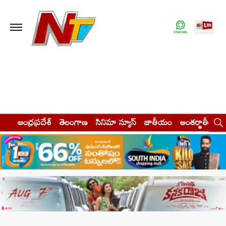
ఆంధ్రప్రదేశ్
తెలంగాణ
సినిమా న్యూస్
జాతీయం
అంతర్జాతీయం