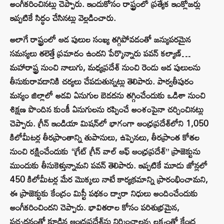
అంగీకరించినట్లు చెప్పారు. ఇందుకోసం రాష్ట్రంలో ప్రత్యేక ఇంక్లోజర్లు
ఇప్పటికే సిద్ధం చేసినట్లు వెల్లడించారు.
అలాగే రాష్ట్రంలో ఆడ పులుల సంఖ్య తగ్గిపోవడంతో జన్యుపరమైన
సమస్యలు తలెత్తే ప్రమాదం ఉందని పేర్కొన్నారు పవన్‌ కల్యాణ్‌…
మహారాష్ట్ర నుంచి నాలుగు, మధ్యప్రదేశ్ నుంచి రెండు ఆడ పులులను
తీసుకురావడానికి చర్యలు చేపడుతున్నట్లు తెలిపారు. పార్వతీపురం
మన్యం జిల్లాలో అడవి ఏనుగుల బెడదను తగ్గించేందుకు ఒడిశా నుంచి
శిక్షణ పొందిన కుంకీ ఏనుగులను రప్పించే అంశంపైనా చర్చించినట్లు
చెప్పారు. గ్రీన్ ఇండియా మిషన్‌లో భాగంగా ఆంధ్రప్రదేశ్‌లోని 1,050
కిలోమీటర్ల తీరప్రాంతాన్ని తుపానులు, ఉప్పెనలు, తీరప్రాంత కోతల
నుంచి రక్షించేందుకు “గ్రేట్ గ్రీన్ వాల్ ఆఫ్ ఆంధ్రప్రదేశ్” ప్రాజెక్టును
ముందుకు తీసుకెళ్తున్నామని పవన్ తెలిపారు. ఇప్పటికే మూడు జోన్లలో
450 కిలోమీటర్ల మేర మొక్కలు నాటే కార్యక్రమాన్ని ప్రారంభించామని,
ఈ ప్రాజెక్టుకు కేంద్రం మిస్టీ పథకం ద్వారా నిధులు అందించేందుకు
అంగీకరించిందని చెప్పారు. భావితరాల కోసం పరిశుభ్రమైన,
పచ్చదనంతో కూడిన ఆంధ్రప్రదేశ్‌ను నిర్మించాలన్న లక్ష్యంతో కేంద్ర