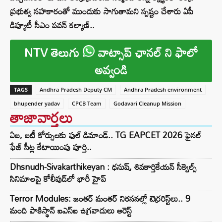
ప్రభుత్వ సహకారంతో ముందుకు సాగుతామని స్పష్టం చేశారు ఏపీ
డిప్యూటీ సీఎం పవన్‌ కల్యాణ్‌..
NTV తెలుగు
వాట్సాప్ ఛానల్ ని ఫాలో
అవ్వండి
TAGS
Andhra Pradesh Deputy CM
Andhra Pradesh environment
bhupender yadav
CPCB Team
Godavari Cleanup Mission
తాజావార్తలు
ఏఐ, ఐటీ కోర్సులకు ఫుల్ డిమాండ్.. TG EAPCET 2026 ఫైనల్
ఫేజ్ సీట్ల కేటాయింపు పూర్తి..
Dhsnudh-Sivakarthikeyan : ధనుష్, శివకార్తికేయన్ సీక్వెల్స్
సినిమాలపై కోలీవుడ్‌లో భారీ హైప్
Terror Modules: జంతర్ మంతర్ నిరసనల్లో టెర్రరిస్ట్‌లు.. 9
మంది పాకిస్థాన్ ఐఎస్ఐ ఉగ్రవాదులు అరెస్ట్