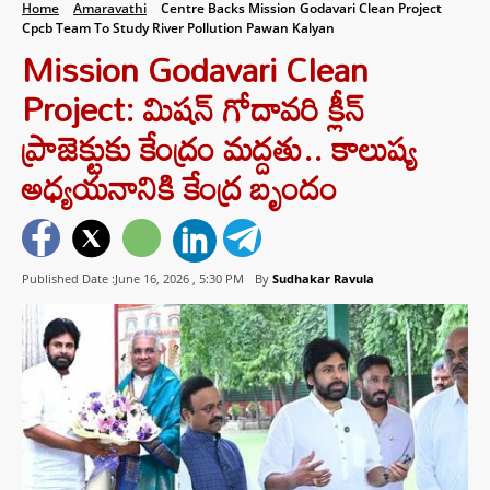
Home
Amaravathi
Centre Backs Mission Godavari Clean Project
Cpcb Team To Study River Pollution Pawan Kalyan
Mission Godavari Clean
Project: మిషన్ గోదావరి క్లీన్
ప్రాజెక్టుకు కేంద్రం మద్దతు.. కాలుష్య
అధ్యయనానికి కేంద్ర బృందం
Published Date :June 16, 2026 ,
5:30 PM
By
Sudhakar Ravula