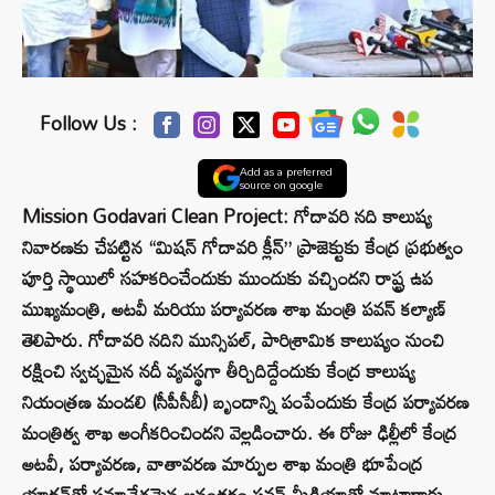
Follow Us :
Add as a preferred
source on google
Mission Godavari Clean Project: గోదావరి నది కాలుష్య
నివారణకు చేపట్టిన “మిషన్ గోదావరి క్లీన్” ప్రాజెక్టుకు కేంద్ర ప్రభుత్వం
పూర్తి స్థాయిలో సహకరించేందుకు ముందుకు వచ్చిందని రాష్ట్ర ఉప
ముఖ్యమంత్రి, అటవీ మరియు పర్యావరణ శాఖ మంత్రి పవన్ కల్యాణ్‌
తెలిపారు. గోదావరి నదిని మున్సిపల్, పారిశ్రామిక కాలుష్యం నుంచి
రక్షించి స్వచ్ఛమైన నదీ వ్యవస్థగా తీర్చిదిద్దేందుకు కేంద్ర కాలుష్య
నియంత్రణ మండలి (సీపీసీబీ) బృందాన్ని పంపేందుకు కేంద్ర పర్యావరణ
మంత్రిత్వ శాఖ అంగీకరించిందని వెల్లడించారు. ఈ రోజు ఢిల్లీలో కేంద్ర
అటవీ, పర్యావరణ, వాతావరణ మార్పుల శాఖ మంత్రి భూపేంద్ర
యాదవ్‌తో సమావేశమైన అనంతరం పవన్ మీడియాతో మాట్లాడారు.