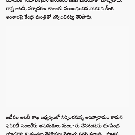
రాష్ట్ర అటవీ, పర్యావరణ శాఖలకు సంబంధించిన ఎనిమిది కీలక
అంశాలపై కేంద్ర మంత్రితో చర్చించినట్లు తెలిపారు.
ఇటీవల అటవీ శాఖ ఆధ్వర్యంలో నిర్మించనున్న అరణ్యారామం కామన్
ఫెసిలిటీ సెంటర్‌కు అనుమతులు మంజూరు చేసినందుకు భూపేంద్ర
యాదవ్‌కు కృతజ్ఞతలు తెలిపినట్లు చెప్పారు పవన్‌ కల్యాణ్‌.. నూతన