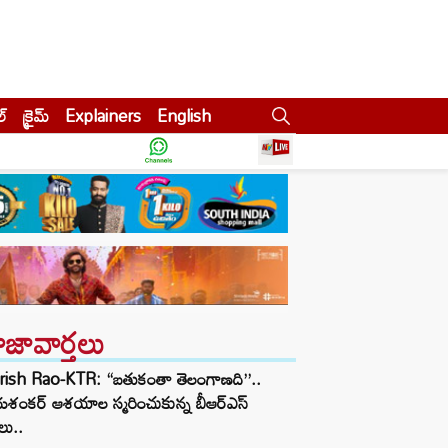
ల్
క్రైమ్
Explainers
English
ాజావార్తలు
rish Rao-KTR: “బతుకంతా తెలంగాణది”..
శంకర్ ఆశయాల స్మరించుకున్న బీఆర్ఎస్
లు..