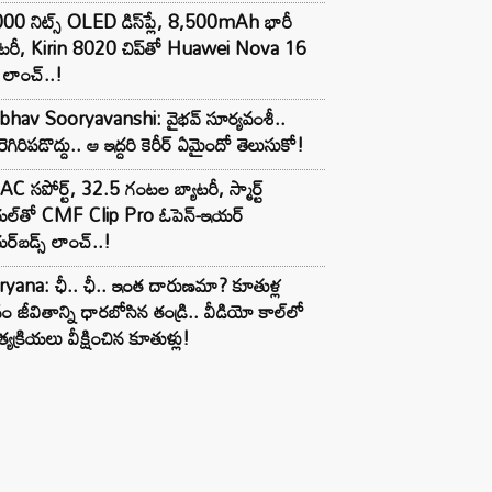
00 నిట్స్ OLED డిస్‌ప్లే, 8,500mAh భారీ
ాటరీ, Kirin 8020 చిప్‌తో Huawei Nova 16
లాంచ్..!
ibhav Sooryavanshi: వైభవ్ సూర్యవంశీ..
రెగిరిపడొద్దు.. ఆ ఇద్దరి కెరీర్ ఏమైందో తెలుసుకో!
C సపోర్ట్, 32.5 గంటల బ్యాటరీ, స్మార్ట్
ల్‌తో CMF Clip Pro ఓపెన్-ఇయర్
్‌బడ్స్ లాంచ్..!
yana: ఛీ.. ఛీ.. ఇంత దారుణమా? కూతుళ్ల
ం జీవితాన్ని ధారబోసిన తండ్రి.. వీడియో కాల్‌లో
్యక్రియలు వీక్షించిన కూతుళ్లు!