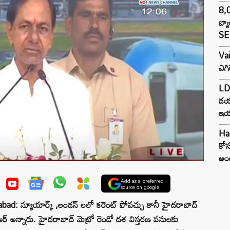
8,0
బ్య
SE 
Va
ఎగి
LDA
డయ
ఇయర
Har
కోస
అంత
Add as a preferred
source on google
d: న్యూయార్క్ ,లండన్ లలో కరెంట్ పోవచ్చు కానీ హైదరాబాద్
ర్‌ అన్నారు. హైదరాబాద్ మెట్రో రెండో దశ విస్తరణ పనులకు