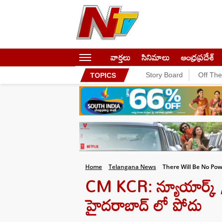
వార్తలు
సినిమాలు
ఆంధ్రప్రదేశ్
Story Board
Off Th
TOPICS
Home
Telangana News
There Will Be No Po
CM KCR: న్యూయార్క్ ,
హైదరాబాద్ లో పోదు