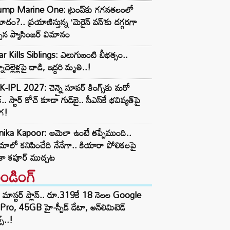
ump Marine One: ట్రంప్‌కు గగనతలంలో
మాదం?.. ప్రయాణిస్తున్న ‘మెరైన్ వన్’కు దగ్గరగా
చిన ప్యాసింజర్ విమానం
r Kills Siblings: ఎలుగుబంటి బీభత్సం..
ాచెల్లెళ్లపై దాడి, ఇద్దరి మృతి..!
-IPL 2027: చెన్నై సూపర్ కింగ్స్‌కు మరో
్.. స్టార్ కోచ్ కూడా గుడ్‌బై.. సీఎస్‌కే భవిష్యత్‌పై
ంగ!
nika Kapoor: ఆమెలా ఉంటే తప్పేముంది..
ిమాలో కనిపించేది నేనేగా.. కియారా పోలికలపై
కా కపూర్ ముచ్చట
రెండింగ్‌
 మాస్టర్ ప్లాన్.. రూ.319కే 18 నెలల Google
Pro, 45GB హై-స్పీడ్ డేటా, అన్⁭లిమిటెడ్
స్..!