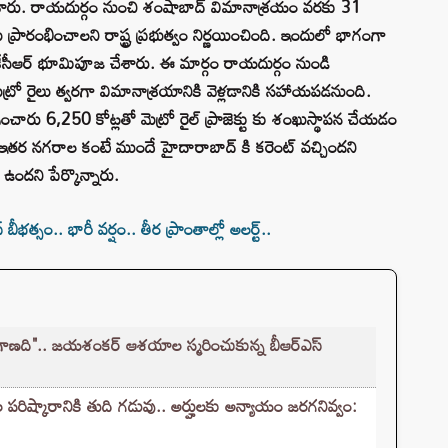
ేశారు. రాయదుర్గం నుంచి శంషాబాద్ విమానాశ్రయం వరకు 31
్రారంభించాలని రాష్ట్ర ప్రభుత్వం నిర్ణయించింది. ఇందులో భాగంగా
కేసీఆర్ భూమిపూజ చేశారు. ఈ మార్గం రాయదుర్గం నుండి
్రో రైలు త్వరగా విమానాశ్రయానికి వెళ్లడానికి సహాయపడనుంది.
చారు 6,250 కోట్లతో మెట్రో రైల్ ప్రాజెక్టు కు శంఖుస్థాపన చేయడం
 ఇతర నగరాల కంటే ముందే హైదారాబాద్ కి కరెంట్ వచ్చిందని
ందని పేర్కొన్నారు.
్సం.. భారీ వర్షం.. తీర ప్రాంతాల్లో అలర్ట్‌..
ాణది".. జయశంకర్ ఆశయాల స్మరించుకున్న బీఆర్ఎస్
ష్కారానికి తుది గడువు.. అర్హులకు అన్యాయం జరగనివ్వం: