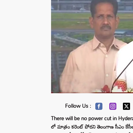
Follow Us :
There will be no power cut in Hyderaba
లో మాత్రం కరెంట్ పోదని తెలంగాణ సీఎం కేసీఆ