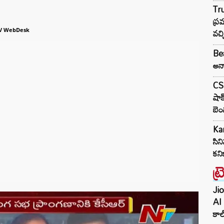
Tr
ప్ర
వచ్
V WebDesk
Bea
అన్న
CSK
షాక
బె
Ka
సిన
కని
ట్
Jio
AI 
కాల్