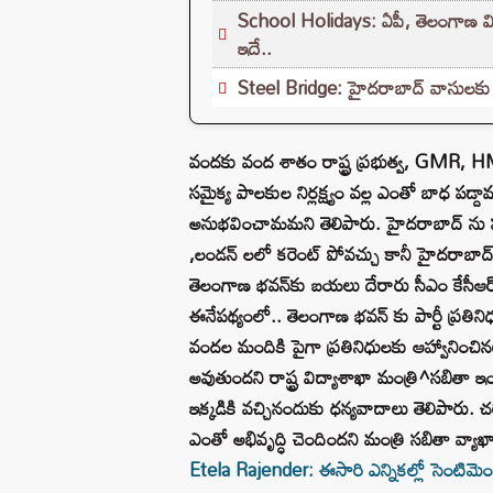
School Holidays: ఏపీ, తెలంగాణ విద్యా
ఇదే..
Steel Bridge: హైదరాబాద్ వాసులకు శుభవ
వందకు వంద శాతం రాష్ట్ర ప్రభుత్వ, GMR, H
సమైక్య పాలకుల నిర్లక్ష్యం వల్ల ఎంతో బాధ పడ
అనుభవించామమని తెలిపారు. హైదరాబాద్ ను పవర
,లండన్ లలో కరెంట్ పోవచ్చు కానీ హైదరాబాద్ 
తెలంగాణ భవన్‌కు బయలు దేరారు సీఎం కేసీఆర్
ఈనేపథ్యంలో.. తెలంగాణ భవన్ కు పార్టీ ప్రతిని
వందల మందికి పైగా ప్రతినిధులకు ఆహ్వానించినట్లు
అవుతుందని రాష్ట్ర విద్యాశాఖా మంత్రి^సబితా ఇంద్ర
ఇక్కడికి వచ్చినందుకు ధన్యవాదాలు తెలిపారు. చ
ఎంతో అభివృద్ధి చెందిందని మంత్రి సబితా వ్యాఖ్
Etela Rajender: ఈసారి ఎన్నికల్లో సెంటిమెం