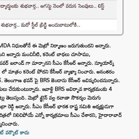
ర్థులకు శుభవార్త.. ఆగస్టు నెలలో వరుస సెలవులు.. లిస్ట్
ార్త.. మరో స్టీల్ బ్రిడ్జి అందుబాటులోకి..
MDA నిధులతోనే ఈ మెట్రో నిర్మాణం జరుగుతుందని అన్నారు.
్దామని అన్నారు మంచినీటి, కరెంట్ బాధలు చూసాము,
్ ఐలాండ్ గా మార్చానని సీఎం కేసీఆర్‌ అన్నారు. న్యూయార్క్
లో మాత్రం కరెంట్ పోదని కేసీఆర్‌ వ్యాఖ్యా నించారు. అనంతరం
‌. తెలంగాణ భవన్ పై BRS జెండాను కేసీఅర్ ఆవిష్కరించనున్నారు.
ధులు చేరుకుంటున్నారు. ఇవాళ్టి BRS ఆవిర్భావ కార్యక్రమంకు 4
 తెలుస్తుంది. మెట్రో ట్రైన్ వల్ల రవాణా సౌకర్యం మెరుగు
ా రెడ్డి అన్నారు. సీఎం కేసీఆర్‌ భారత రాష్ట్ర సమితి అధ్యక్షుడుగా
రిత్రలో నిలిచిపోయే ఎన్నో కార్యక్రమాలు సీఎం చేశారని, హైదారాబాద్
యానించారు.
ట్ వర్కౌట్ కాదు