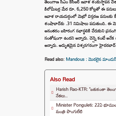
తెలంగాణ సీఎం కేసీఆర్ ఇవాళ శంకుస్థాపన చ
కిలోమీటర్ల మేర రూ. 6,250 కోట్లతో ఈ పనులు ప
ఇవాళ రాయదుర్గంలో మెట్రో విస్తరణ పనులకు 
శంషాబాద్‌కు .31 నిమిషాలు పడుతుంది. ఈ మెట
అనంతరం బహిరంగ సభాస్థలికి చేరుకుని ప్రసంగిం
సంతోషంగా ఉందని అన్నారు. చెన్నై కంటే అనేక
అన్నారు. అద్భుతమైన విశ్వనగరంగా హైదరబాద్ ఉ
Read also:
Mandous : మొదలైన మాండుస్‌ బీభత
Also Read
Harish Rao-KTR: "బతుకంతా తెలంగ
నేతలు..
Minister Ponguleti: 22ఏ భూముల పరి
మంత్రి పొంగులేటి