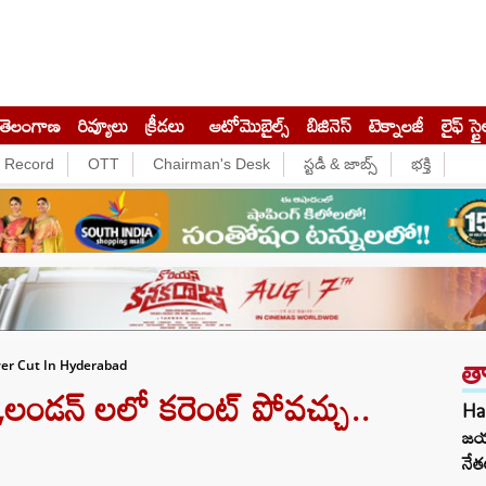
తెలంగాణ
రివ్యూలు
క్రీడలు
ఆటోమొబైల్స్
బిజినెస్‌
టెక్నాలజీ
లైఫ్ స్టై
e Record
OTT
Chairman's Desk
స్టడీ & జాబ్స్
భక్తి
త
wer Cut In Hyderabad
లండన్ లలో కరెంట్ పోవచ్చు..
Ha
జయ
నేత