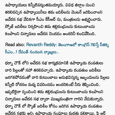
ఉపాధ్యాయులు కన్నీటిపర్యంతమయ్యారు. వివిధ జిల్లాల నుంచి
తరలివచ్చిన ఉపాధ్యాయినీలు తమ బదిలీలను వెంటనే జరిపించాలని
ఆవేదన సభ వేదికగా సీఎం కేసీఆర్ ను, మంత్రులను అభ్యర్థించారు.
స్పోజ్ బదిలీలు నిర్వహించి తమ తల్లిదండ్రులను కుటుంబాలను
కలపాలని చిన్నారులు ఆవేదన చెందడం అందరినీ కలచివేసింది.
Read also:
Revanth Reddy: తెలంగాణలో కాంగ్రెస్ గెలిస్తే సీతక్క
సీఎం..! రేవంత్ సంచలన వ్యాఖ్యలు..
ధర్నా చౌక్ లోని ఆవేదన సభ కార్యక్రమానికి ఉపాధ్యాయ దంపతులు
వారి పిల్లలతో సహా తరలివచ్చారు. ఉపాధ్యాయ దంపతుల బదిలీలు
జరగకపోవడంతో వారి కుటుంబాలు అనుభవిస్తున్న ఇబ్బందులను పిల్లలు
కన్నీటి రోదనల మధ్య వివరించడం అందరికంటే నీరు తెప్పించింది.
ఇప్పటికైనా స్పందించి తమ తల్లిదండ్రులను కుటుంబాలను కలపాలని
చిన్నారులు ఆవేదన సభ ద్వారా ముఖ్యమంత్రిగా గారిని వేడుకున్నారు.
ధర్నా చౌక్ లో స్కౌజ్ బదిలీల కోసం జరిగిన ఉపాధ్యాయ దంపతుల
ఆవేదన సభకు అన్ని ఉపాధ్యాయ సంఘాలు మద్దతు పలికాయి. పి ఆర్