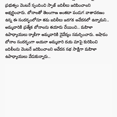
ప్రభుత్వం వెంటనే స్పందించి స్పాజ్ బదిలీలు జరిపించాలని
అభ్యర్థించారు. బోనాలతో తెలంగాణ అంతటా పండుగ వాతావరణం
ఉన్న ఈ సందర్భంలోనూ తమ బదిలీలు జరగక ఆవేదనలో ఉన్నామని..
అమ్మవారికి ప్రత్యేక బోనాలను తయారు చేయించి.. మహిళా
ఉపాధ్యాయులు ర్యాలీగా అమ్మవారికి నైవేద్యం సమర్పించారు. ఆషాడం
బోనాల సందర్భంగా ఆయనా అమ్మవారి దయ మాపై కురిపించి
బదిలీలను వెంటనే జరిపించాలని ఆవేదన సభ సాక్షిగా మహిళా
ఉపాధ్యాయులు వేడుకున్నారు..