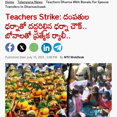
Home
Telangana News
Teachers Dharna With Bonalu For Spouse
Transfers In Dharnachowk
Teachers Strike: దంపతుల
ధర్నాతో దద్దరిల్లిన ధర్నా చౌక్..
బోనాలతో ప్రత్యేక ర్యాలీ..
Published Date :July 10, 2023 ,
2:08 PM
By
NTV WebDesk