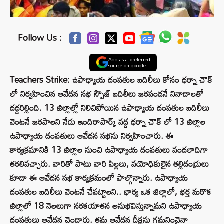
Follow Us :
Add as a preferred
source on google
Teachers Strike: ఉపాధ్యాయ దంపతుల బదిలీలు కోసం ధర్నా చౌక్
లో నిర్వహించిన ఆవేదన సభ స్పౌజ్ బదిలీలు జరపండనే నినాదాలతో
దద్దరిల్లింది. 13 జిల్లాల్లో నిలిచిపోయిన ఉపాధ్యాయ దంపతుల బదిలీలు
వెంటనే జరపాలని నేడు ఇందిరాపార్క్ వద్ద ధర్నా చౌక్ లో 13 జిల్లాల
ఉపాధ్యాయ దంపతులు ఆవేదన సభను నిర్వహించారు. ఈ
కార్యక్రమానికి 13 జిల్లాల నుంచి ఉపాధ్యాయ దంపతులు వందలాదిగా
తరలివచ్చారు. వారితో పాటు వారి పిల్లలు, వయోధికులైన తల్లిదండ్రులు
కూడా ఈ ఆవేదన సభ కార్యక్రమంలో పాల్గొన్నారు. ఉపాధ్యాయ
దంపతుల బదిలీలు వెంటనే చేపట్టాలని.. భార్య ఒక జిల్లాలో, భర్త మరొక
జిల్లాలో 18 నెలలుగా నరకయాతన అనుభవిస్తున్నామని ఉపాధ్యాయ
దంపతులు ఆవేదన చెందారు. తమ ఆవేదన దీక్షను గమనించైనా