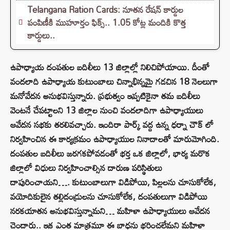
Telangana Ration Cards: నూతన రేషన్ కార్డుల
పంపిణీకి ముహూర్తం ఫిక్స్‌.. 1.05 కోట్ల మందికి కొత్త
కార్డులు..
ఉపాధ్యాయ దంపతుల బదిలీలు 13 జిల్లాల్లో నిలిచిపోయాయి. దీంతో
వందలాది ఉపాధ్యాయ కుటుంబాలు చిన్నాభిన్నమై గడచిన 18 నెలలుగా
మనోవేదన అనుభవిస్తున్నారు. ప్రభుత్వం ఇప్పటికైనా తమ బదిలీలు
వెంటనే చేపట్టాలని 13 జిల్లాల నుంచి వందలాదిగా ఉపాధ్యాయులు
ఆవేదన సభకు తరలివచ్చారు. ఇందిరా పార్క్ వద్ద ఉన్న ధర్నా చౌక్ లో
నిర్వహించిన ఈ కార్యక్రమం ఉపాధ్యాయుల నినాదాలతో మారుమోగింది.
దంపతుల బదిలీలు జరగకపోవడంతో భర్త ఒక జిల్లాలో, భార్య మరొక
జిల్లాలో విధులు నిర్వహించాల్సిన దారుణ పరిస్థితులు
దాపురించాయని…. కుటుంబాలుగా విడిపోయి, పిల్లలను చూసుకోలేక,
వయోదికులైన తల్లిదండ్రులను చూసుకోలేక, దంపతులుగా విడిపోయి
నరకయాతన అనుభవిస్తున్నామని… మహిళా ఉపాధ్యాయులు ఆవేదన
చెందారు.. ఇక ఎంత మాత్రమూ ఈ బాధను భరించలేమని మహిళా