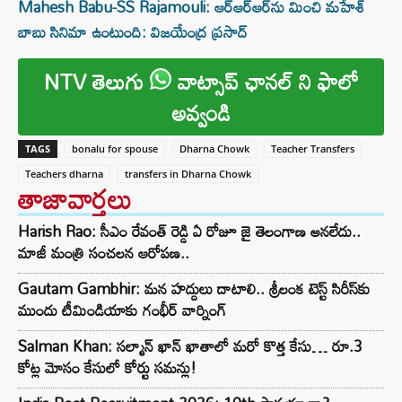
Mahesh Babu-SS Rajamouli: ఆర్‌ఆర్‌ఆర్‌ను మించి మహేశ్‌
బాబు సినిమా ఉంటుంది: విజయేంద్ర ప్రసాద్‌
NTV తెలుగు
వాట్సాప్ ఛానల్ ని ఫాలో
అవ్వండి
TAGS
bonalu for spouse
Dharna Chowk
Teacher Transfers
Teachers dharna
transfers in Dharna Chowk
తాజావార్తలు
Harish Rao: సీఎం రేవంత్ రెడ్డి ఏ రోజూ జై తెలంగాణ అనలేదు..
మాజీ మంత్రి సంచలన ఆరోపణ..
Gautam Gambhir: మన హద్దులు దాటాలి.. శ్రీలంక టెస్ట్ సిరీస్‌కు
ముందు టీమిండియాకు గంభీర్ వార్నింగ్
Salman Khan: సల్మాన్ ఖాన్ ఖాతాలో మరో కొత్త కేసు… రూ.3
కోట్ల మోసం కేసులో కోర్టు సమన్లు!