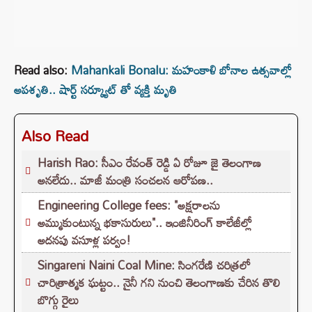
Read also:
Mahankali Bonalu: మహంకాళి బోనాల ఉత్సవాల్లో
అపశృతి.. షార్ట్ సర్క్యూట్ తో వ్యక్తి మృతి
Also Read
Harish Rao: సీఎం రేవంత్ రెడ్డి ఏ రోజూ జై తెలంగాణ
అనలేదు.. మాజీ మంత్రి సంచలన ఆరోపణ..
Engineering College fees: "అక్షరాలను
అమ్ముకుంటున్న భకాసురులు".. ఇంజినీరింగ్ కాలేజీల్లో
అదనపు వసూళ్ల పర్వం!
Singareni Naini Coal Mine: సింగరేణి చరిత్రలో
చారిత్రాత్మక ఘట్టం.. నైనీ గని నుంచి తెలంగాణకు చేరిన తొలి
బొగ్గు రైలు