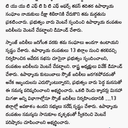
టి యు యు టి ఎఫ్ టి పి టి ఎఫ్ ఆఫర్స్ తపస్ తదితర ఉపాధ్యాయ
సంఘాల నాయకులు దీక్షా శిబిరానికి చేరుకొని తమ మద్దతును
ప్రకటించారు. ప్రభుత్వం వారు వెంటనే స్పందించి ఉపాధ్యాయ దంపతుల
బదిలీలను వెంటనే చేపట్టాలని డిమాండ్ చేశారు.
స్పాంజ్ బదిలీలు జరిగేంత వరకు తమ సంఘాలు అండగా ఉంటాయని
స్పష్టం చేశారు. ఉపాధ్యాయ దంపతులు 13 జిల్లాల నుంచి తరలివచ్చి
నిర్వహించిన ఆవేదన సభను చూసైనా ప్రభుత్వం స్పందించాలని,
దంపతుల బదిలీలను వెంటనే చేపట్టాలని. రాష్ట్ర అధ్యక్షులు వివేక్ డిమాండ్
చేశారు. ఉపాధ్యాయ కుటుంబాలు స్పౌజ్ బదిలీలు జరగకపోవడంతో
అనేక ఇబ్బందులను ఎదుర్కొంటున్నారని, ప్రభుత్వం వారు పెద్ద మనసుతో
ఈ సమస్య పరిష్కరించాలని అభ్యర్థించారు. ఒకటి రెండు క్యాడర్లు మినహా
మిగతా అన్ని విభాగాల్లోనూ స్పౌజ్ బదిలీలు నిర్వహించడానికి …13
జిల్లాల్లో అవకాశం ఉందని సభ్యులు నరేష్ స్పష్టం చేశారు. ఉపాధ్యాయ
దంపతుల సమస్యను సానుకూల దృక్పథంతో స్వీకరించి వెంటనే
పరిష్కారం చూపించాలని అభ్యర్థించారు.