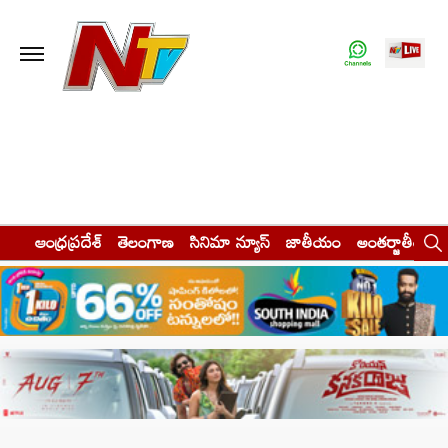
ఆంధ్రప్రదేశ్
తెలంగాణ
సినిమా న్యూస్
జాతీయం
అంతర్జాతీయం