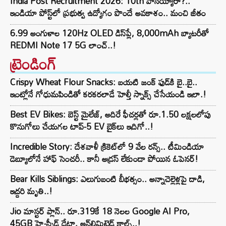
India Post Recruitment 2026: 10th పాసయ్యారా?..
ఇండియా పోస్ట్‌లో ప్రభుత్వ ఉద్యోగం పొందే అవకాశం.. మంచి జీతం
6.99 అంగుళాల 120Hz OLED డిస్‌ప్లే, 8,000mAh బ్యాటరీతో
REDMI Note 17 5G లాంచ్..!
ట్రెండింగ్‌
Crispy Wheat Flour Snacks: బయటి జంక్ ఫుడ్‌కి బై..బై..
ఇంట్లోనే గోధుమపిండితో కరకరలాడే హెల్తీ స్నాక్స్ చేసేయండి ఇలా.!
Best EV Bikes: బెస్ట్ మైలేజ్, అదిరే ఫీచర్లతో రూ.1.50 లక్షలలోపు
కొనుగోలు చేయగల టాప్-5 EV బైక్‌లు ఇదిగో..!
Incredible Story: దేశవాళీ క్రికెట్‌లో 9 వేల రన్స్.. టీమిండియా
డెబ్యూలోనే హాఫ్ సెంచరీ.. కానీ అడ్రస్ లేకుండా పోయిన ఓపెనర్!
Bear Kills Siblings: ఎలుగుబంటి బీభత్సం.. అన్నాచెల్లెళ్లపై దాడి,
ఇద్దరి మృతి..!
Jio మాస్టర్ ప్లాన్.. రూ.319కే 18 నెలల Google AI Pro,
45GB హై-స్పీడ్ డేటా, అన్⁭లిమిటెడ్ కాల్స్..!