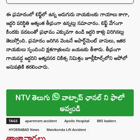
ఈ ప్రమాదంలో లిఫ్ట్‌లో ఉన్న ఆరుగురు నాయకులకు గాయాలు కాగా,
ఇద్దరి పరిస్థితి అత్యంత తీవ్రంగా ఉన్నట్లు సమాచారం. లిఫ్ట్ వేగంగా
కిందకు పడటంతో ప్రభావం ఎక్కువగా ఉండి ఇద్దరి కాళ్లు విరిగినట్లు
తెలుస్తోంది. ప్రమాదం జరిగిన వెంటనే అపార్ట్‌మెంట్ వాసులు, ఇతర
నాయకులు స్పందించి క్షతగాత్రులను బయటకు తీశారు. తీవ్రంగా
గాయపడ్డ ఇద్దరిని అత్యవసర చికిత్స నిమిత్తం జూబ్లీహిల్స్‌లోని అపోలో
ఆసుపత్రికి తరలించారు.
NTV తెలుగు
వాట్సాప్ ఛానల్ ని ఫాలో
అవ్వండి
TAGS
apartment accident
Apollo Hospital
BRS leaders
HYDERABAD News
Manikonda Lift Accident
తాజావార్తలు