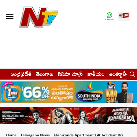
ఆంధ్రప్రదేశ్
తెలంగాణ
సినిమా న్యూస్
జాతీయం
అంతర్జాతీయం
Home
Telangana News
Manikonda Apartment Lift Accident Brs