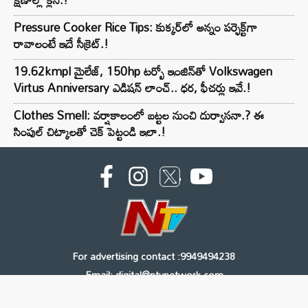
Pressure Cooker Rice Tips: కుక్కర్‌లో అన్నం పర్ఫెక్ట్‌గా
రావాలంటే ఇదే సీక్రెట్.!
19.62kmpl మైలేజ్, 150hp టర్బో ఇంజిన్‌తో Volkswagen
Virtus Anniversary ఎడిషన్ లాంచ్.. ధర, ఫీచర్లు ఇవే.!
Clothes Smell: వర్షాకాలంలో బట్టల నుంచి దుర్వాసనా.? ఈ
సింపుల్ చిట్కాలతో చెక్ పెట్టండి ఇలా.!
For advertising contact :9949494238
Email: digital@ntvnetwork.com
Copyright © 2000 - 2026 - NTV