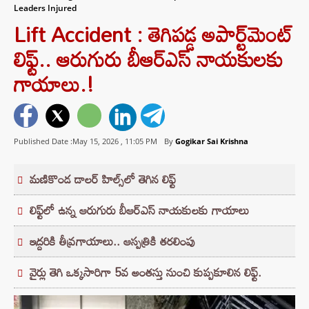
Leaders Injured
Lift Accident : తెగిపడ్డ అపార్ట్‌మెంట్
లిఫ్ట్.. ఆరుగురు బీఆర్ఎస్ నాయకులకు
గాయాలు.!
Published Date :May 15, 2026 ,
11:05 PM
By
Gogikar Sai Krishna
మణికొండ డాలర్‌ హిల్స్‌లో తెగిన లిఫ్ట్‌
లిఫ్ట్‌లో ఉన్న ఆరుగురు బీఆర్‌ఎస్‌ నాయకులకు గాయాలు
ఇద్దరికి తీవ్రగాయాలు.. ఆస్పత్రికి తరలింపు
వైర్లు తెగి ఒక్కసారిగా 5వ అంతస్తు నుంచి కుప్పకూలిన లిఫ్ట్‌.