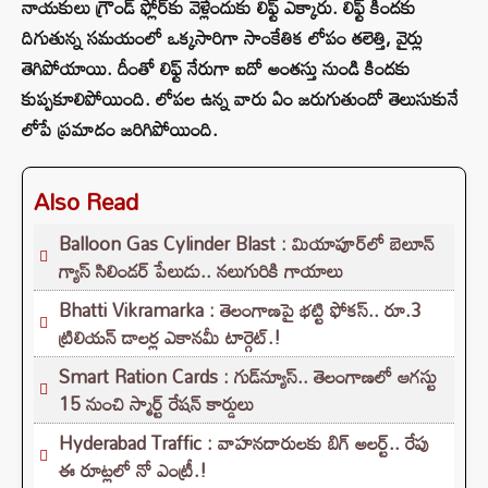
నాయకులు గ్రౌండ్ ఫ్లోర్‌కు వెళ్లేందుకు లిఫ్ట్ ఎక్కారు. లిఫ్ట్ కిందకు
దిగుతున్న సమయంలో ఒక్కసారిగా సాంకేతిక లోపం తలెత్తి, వైర్లు
తెగిపోయాయి. దీంతో లిఫ్ట్ నేరుగా ఐదో అంతస్తు నుండి కిందకు
కుప్పకూలిపోయింది. లోపల ఉన్న వారు ఏం జరుగుతుందో తెలుసుకునే
లోపే ప్రమాదం జరిగిపోయింది.
Also Read
Balloon Gas Cylinder Blast : మియాపూర్‌లో బెలూన్
గ్యాస్ సిలిండర్ పేలుడు.. నలుగురికి గాయాలు
Bhatti Vikramarka : తెలంగాణపై భట్టి ఫోకస్.. రూ.3
ట్రిలియన్‌ డాలర్ల ఎకానమీ టార్గెట్.!
Smart Ration Cards : గుడ్‌న్యూస్‌.. తెలంగాణలో ఆగస్టు
15 నుంచి స్మార్ట్‌ రేషన్‌ కార్డులు
Hyderabad Traffic : వాహనదారులకు బిగ్ అలర్ట్.. రేపు
ఈ రూట్లలో నో ఎంట్రీ.!