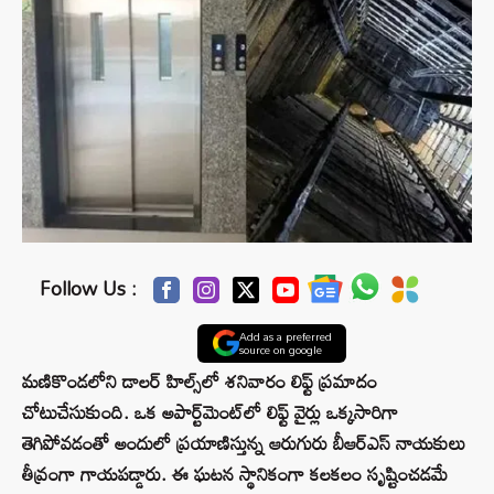
Follow Us :
Add as a preferred
source on google
మణికొండలోని డాలర్ హిల్స్‌లో శనివారం లిఫ్ట్ ప్రమాదం
చోటుచేసుకుంది. ఒక అపార్ట్‌మెంట్‌లో లిఫ్ట్ వైర్లు ఒక్కసారిగా
తెగిపోవడంతో అందులో ప్రయాణిస్తున్న ఆరుగురు బీఆర్ఎస్ నాయకులు
తీవ్రంగా గాయపడ్డారు. ఈ ఘటన స్థానికంగా కలకలం సృష్టించడమే