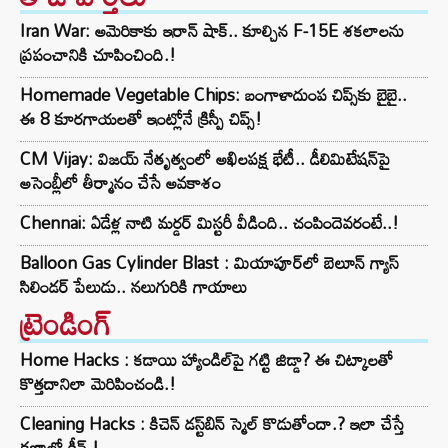
Iran War: అమెరికాకు ఇరాన్ షాక్.. కూల్చిన F-15E శకలాలను
ప్రపంచానికి చూపించింది.!
Homemade Vegetable Chips: బంగాళాదుంప చిప్స్‌కు బైబై..
ఈ 8 కూరగాయలతో ఇంట్లోనే క్రిస్పీ చిప్స్!
CM Vijay: విజయ్ నేతృత్వంలో అఖిలపక్ష భేటీ.. డీలిమిటేషన్‌పై
అసెంబ్లీలో తీర్మానం చేసే అవకాశం
Chennai: ఏడేళ్ల నాటి మర్డర్ మిస్టరీ వీడింది.. చంపిందెవరంటే..!
Balloon Gas Cylinder Blast : మియాపూర్‌లో బెలూన్ గ్యాస్
సిలిండర్ పేలుడు.. నలుగురికి గాయాలు
ట్రెండింగ్‌
Home Hacks : కడాయి హ్యాండిల్‌పై గట్టి జిడ్డా? ఈ చిట్కాలతో
కొత్తదానిలా మెరిపించండి.!
Cleaning Hacks : కిచెన్ డస్ట్‌బిన్ స్మెల్ కొడుతోందా.? ఇలా చేస్తే
క్షణాల్లో క్లీన్.!