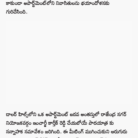
కాకుండా అపార్ట్‌మెంట్‌లోని నివాసితులను భయాందోళనకు
గురిచేసింది.
డాలర్ హిల్స్‌లోని ఒక అపార్ట్‌మెంట్ ఐదవ అంతస్తులో రాజేంద్ర నగర్
నియోజకవర్గం ఇంచార్జీ కార్తీక్ రెడ్డి చేయబోయే పాదయాత్ర కు
సన్నాహక సమావేశం జరిగింది. ఈ మీటింగ్ ముగించుకుని ఆరుగురు