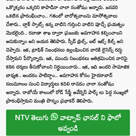
ఒక్కొక్కరం ఒక్కరిని కాపాడినా చాలా సంతోషం అన్నారు. జనవరి
ఒకటిన ప్రారంభించాం.. గతంలో వారోత్సవాలను మాసోత్సవాలు
చేశారు.. బ్లాక్ స్పాట్స్ ఉన్న వాటిని గుర్తించి వాటిని పూడ్చే ప్రయత్నం
మొదలైంది.. రవాణా శాఖ ద్వారా ప్రజలకు అవగాహన కల్పించాలని
అనుకున్నాం అని ఆయన తెలిపారు. స్పీడ్ థ్రిల్స్, బట్ ఇట్స్ కిల్స్ అని
చెప్పారు. ఇక, ట్రాఫిక్ నిబంధనలు ఉల్లంఘించిన వారికి లైసెన్స్ రద్దు
చేస్తామని పేర్కొన్నారు. ఇక, ముందు నిబంధనలు అతిక్రమించిన వారిపై
కఠిన చర్యలు తీసుకోవాలని నిర్ణయించారు.. ఇక, ఇది అందరి సామాజిక
బాధ్యత.. అందరం పాటిద్దాం.. అవగాహన కోసం హైదరాబాద్
నలుమూలల నుంచి విద్యార్ధులు కదిలి రావడం చాలా సంతోషం
అన్నారు. రాబోయే కాలంలో రోడ్ సేఫ్టీ అవేర్నెస్ పార్క్ లు పెద్ద సంఖ్యలో
ప్రారంభిస్తామని మంత్రి పొన్నం ప్రభాకర్ తెలిపారు.
NTV తెలుగు
వాట్సాప్ ఛానల్ ని ఫాలో
అవ్వండి