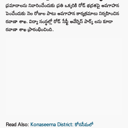
ప్రమాదాలను నివారించేందుకు ప్రతి ఒక్కరికి రోడ్ భద్రతపై అవగాహన
పెంచేందుకు నెల రోజుల పాటు అవగాహన కార్యక్రమాలు నిర్వహించిన
రవాణా శాఖ. విద్యా సంస్థల్లో రోడ్ సేఫ్టీ అవేర్నెస్ పార్క్ లను కూడా
రవాణా శాఖ ప్రారంభించింది.
Read Also:
Konaseema District: కోనసీమలో