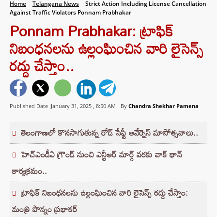
Home
Telangana News
Strict Action Including License Cancellation
Against Traffic Violators Ponnam Prabhakar
Ponnam Prabhakar: ట్రాఫిక్
నిబంధనలను ఉల్లంఘించిన వారి లైసెన్స్‌
రద్దు చేస్తాం..
Published Date :January 31, 2025 ,
8:50 AM
By
Chandra Shekhar Pamena
తెలంగాణలో కొనసాగుతున్న రోడ్ సేఫ్టీ అవేర్నెస్ మాసోత్సవాలు..
హెచ్ఎండీఏ గ్రౌండ్ నుంచి ఎన్టీఆర్ మార్గ్ వరకు వాక్ థాన్
కార్యక్రమం..
ట్రాఫిక్ నిబంధనలను ఉల్లంఘించిన వారి లైసెన్స్‌ రద్దు చేస్తాం:
మంత్రి పొన్నం ప్రభాకర్