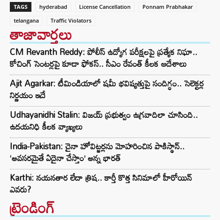
TAGS
hyderabad
License Cancellation
Ponnam Prabhakar
telangana
Traffic Violators
తాజావార్తలు
CM Revanth Reddy: పోలీస్ ఉద్యోగ పరీక్షలపై ప్రత్యేక నిఘా..
కోచింగ్ సెంటర్లపై కూడా ఫోకస్.. సీఎం రేవంత్ కీలక ఆదేశాలు
Ajit Agarkar: టీమిండియాలో షమీ భవిష్యత్తుపై సందిగ్ధం.. సెలెక్టర్ల
నిర్ణయం ఇదే
Udhayanidhi Stalin: విజయ్ ప్రభుత్వం ఉగ్రవాదిలా చూసింది..
ఉదయనిధి కీలక వ్యాఖ్యలు
India-Pakistan: చైనా హోవిట్జర్లను మోహరించిన పాకిస్థాన్..
‘అవసరమైతే ఏదైనా చేస్తాం’ అన్న భారత్
Karthi: నయనతార లేదా త్రిష.. కార్తీ కొత్త సినిమాలో హీరోయిన్
ఎవరు?
ట్రెండింగ్‌