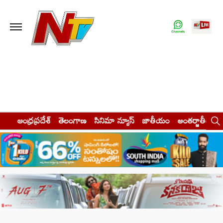
ఆంధ్రప్రదేశ్
తెలంగాణ
సినిమా న్యూస్
జాతీయం
అంతర్జాతీయం