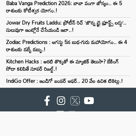
Baba Vanga Prediction 2026: బాబా వంగా జోస్యం.. ఈ 5
రాశులకు కోటీశ్వర యోగం.!
Jowar Dry Fruits Laddu: ప్రోటీన్ రిచ్ ‘జొన్న డ్రై ఫ్రూప్ట్స్ లడ్డు’..
సులువుగా ఇంట్లోనే చేసేయండి ఇలా..!
Zodiac Predictions : ఆగస్టు 5న బుధ-గురు మహాయోగం.. ఈ 4
రాశులకు డబ్బే డబ్బు.!
Kitchen Hacks : అరటి తొక్కతో ఈ మ్యాజిక్ తెలుసా? బేకింగ్
సోడా కలిపితే సూపర్ రిజల్ట్.!
IndiGo Offer : ఇండిగో బంపర్ ఆఫర్.. 20 వేల ఉచిత టికెట్లు.!
For advertising contact :9949494238