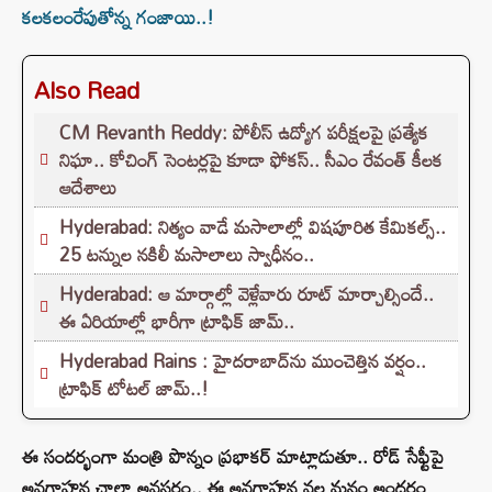
కలకలంరేపుతోన్న గంజాయి..!
Also Read
CM Revanth Reddy: పోలీస్ ఉద్యోగ పరీక్షలపై ప్రత్యేక
నిఘా.. కోచింగ్ సెంటర్లపై కూడా ఫోకస్.. సీఎం రేవంత్ కీలక
ఆదేశాలు
Hyderabad: నిత్యం వాడే మసాలాల్లో విషపూరిత కేమికల్స్..
25 టన్నుల నకిలీ మసాలాలు స్వాధీనం..
Hyderabad: ఆ మార్గాల్లో వెళ్లేవారు రూట్ మార్చాల్సిందే..
ఈ ఏరియాల్లో భారీగా ట్రాఫిక్ జామ్..
Hyderabad Rains : హైదరాబాద్‌ను ముంచెత్తిన వర్షం..
ట్రాఫిక్ టోటల్ జామ్..!
ఈ సందర్భంగా మంత్రి పొన్నం ప్రభాకర్ మాట్లాడుతూ.. రోడ్ సేఫ్టీపై
అవగాహన చాలా అవసరం.. ఈ అవగాహన వల్ల మనం అందరం