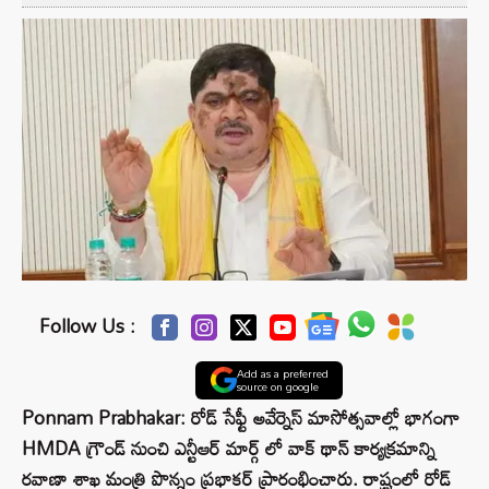
Follow Us :
Add as a preferred
source on google
Ponnam Prabhakar: రోడ్ సేఫ్టీ అవేర్నెస్ మాసోత్సవాల్లో భాగంగా
HMDA గ్రౌండ్ నుంచి ఎన్టీఆర్ మార్గ్ లో వాక్ థాన్ కార్యక్రమాన్ని
రవాణా శాఖ మంత్రి పొన్నం ప్రభాకర్ ప్రారంభించారు. రాష్ట్రంలో రోడ్