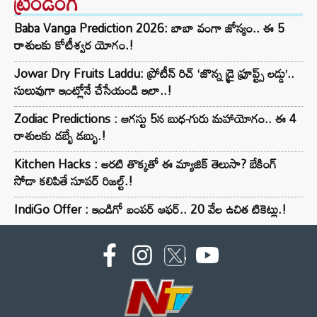
ట్రెండింగ్‌
Baba Vanga Prediction 2026: బాబా వంగా జోస్యం.. ఈ 5
రాశులకు కోటీశ్వర యోగం.!
Jowar Dry Fruits Laddu: ప్రోటీన్ రిచ్ ‘జొన్న డ్రై ఫ్రూప్ట్స్ లడ్డు’..
సులువుగా ఇంట్లోనే చేసేయండి ఇలా..!
Zodiac Predictions : ఆగస్టు 5న బుధ-గురు మహాయోగం.. ఈ 4
రాశులకు డబ్బే డబ్బు.!
Kitchen Hacks : అరటి తొక్కతో ఈ మ్యాజిక్ తెలుసా? బేకింగ్
సోడా కలిపితే సూపర్ రిజల్ట్.!
IndiGo Offer : ఇండిగో బంపర్ ఆఫర్.. 20 వేల ఉచిత టికెట్లు.!