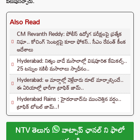
పిలుపునిచ్చారు.
Also Read
CM Revanth Reddy: పోలీస్ ఉద్యోగ పరీక్షలపై ప్రత్యేక
నిఘా.. కోచింగ్ సెంటర్లపై కూడా ఫోకస్.. సీఎం రేవంత్ కీలక
ఆదేశాలు
Hyderabad: నిత్యం వాడే మసాలాల్లో విషపూరిత కేమికల్స్..
25 టన్నుల నకిలీ మసాలాలు స్వాధీనం..
Hyderabad: ఆ మార్గాల్లో వెళ్లేవారు రూట్ మార్చాల్సిందే..
ఈ ఏరియాల్లో భారీగా ట్రాఫిక్ జామ్..
Hyderabad Rains : హైదరాబాద్‌ను ముంచెత్తిన వర్షం..
ట్రాఫిక్ టోటల్ జామ్..!
NTV తెలుగు
వాట్సాప్ ఛానల్ ని ఫాలో