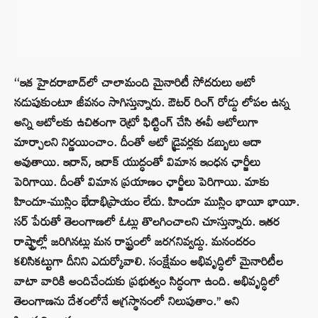
‘‘ఇక హైదరాబాద్‌లో చాలామంది మైనారిటీ సోదరులు ఆటో
నడుపుకుంటూ జీవనం సాగిస్తున్నారు. ఔటర్ రింగ్ రోడ్డు లోపల ఉన్న
అన్ని ఆటోలకు ఉచితంగా రెట్రో ఫిట్టింగ్ చేసి ఈవీ ఆటోలుగా
మార్చాలని నిర్ణయించాం. దీంతో ఆటో డ్రైవర్లకు డబ్బులు ఆదా
అవుతాయి. ఇరాన్, ఇరాక్ యుద్ధంతో విమాన ఇంధన ఛార్జీలు
పెరిగాయి. దీంతో విమాన ప్రయాణం ఛార్జీలు పెరిగాయి. మాకు
హిందూ-ముస్లిం భేదాభిప్రాయం లేదు. హిందూ ముస్లిం భాయీ భాయీ.
సర్ పేరుతో తెలంగాణలో ఓట్లు తొలగించాలని చూస్తున్నారు. ఇతర
రాష్ట్రాల్లో జరిగినట్లు మన రాష్ట్రంలో జరగనివ్వద్దు. మనందరం
కలిసికట్టుగా దీనిని ఎదుర్కోవాలి. సంక్షేమం అభివృద్ధిలో మైనారిటీల
వాటా వారికి అందిచేందుకు ప్రభుత్వం సిద్ధంగా ఉంది. అభివృద్ధిలో
తెలంగాణను దేశంలోనే అగ్రస్థానంలో నిలుపుతాం.’’ అని