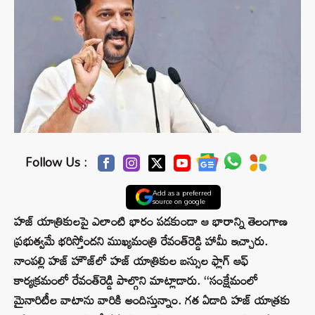
Follow Us :
Add as a preferred
source on google
హజ్ యాత్రికులపై ఎలాంటి భారం పడకుండా ఆ భారాన్ని తెలంగాణ
ప్రభుత్వమే భరిస్తోందని ముఖ్యమంత్రి రేవంత్‌రెడ్డి హామీ ఇచ్చారు.
నాంపల్లి హజ్ హౌజ్‌లో హజ్ యాత్రికుల బస్సుల ఫ్లాగ్ ఆఫ్
కార్యక్రమంలో రేవంత్‌రెడ్డి పాల్గొని మాట్లాడారు. ‘‘సంక్షేమంలో
మైనారిటీల వాటాను వారికి అందిస్తున్నాం. గత ఏడాది హజ్ యాత్రకు