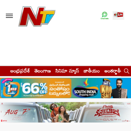
ఆంధ్రప్రదేశ్
తెలంగాణ
సినిమా న్యూస్
జాతీయం
అంతర్జాతీయం