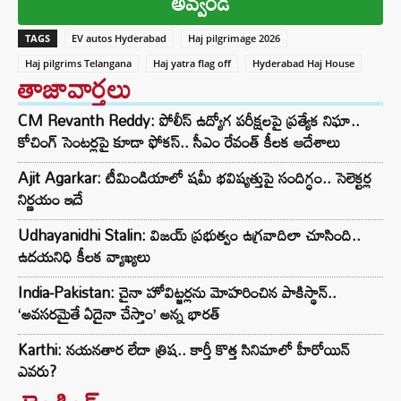
అవ్వండి
TAGS
EV autos Hyderabad
Haj pilgrimage 2026
Haj pilgrims Telangana
Haj yatra flag off
Hyderabad Haj House
తాజావార్తలు
CM Revanth Reddy: పోలీస్ ఉద్యోగ పరీక్షలపై ప్రత్యేక నిఘా..
కోచింగ్ సెంటర్లపై కూడా ఫోకస్.. సీఎం రేవంత్ కీలక ఆదేశాలు
Ajit Agarkar: టీమిండియాలో షమీ భవిష్యత్తుపై సందిగ్ధం.. సెలెక్టర్ల
నిర్ణయం ఇదే
Udhayanidhi Stalin: విజయ్ ప్రభుత్వం ఉగ్రవాదిలా చూసింది..
ఉదయనిధి కీలక వ్యాఖ్యలు
India-Pakistan: చైనా హోవిట్జర్లను మోహరించిన పాకిస్థాన్..
‘అవసరమైతే ఏదైనా చేస్తాం’ అన్న భారత్
Karthi: నయనతార లేదా త్రిష.. కార్తీ కొత్త సినిమాలో హీరోయిన్
ఎవరు?