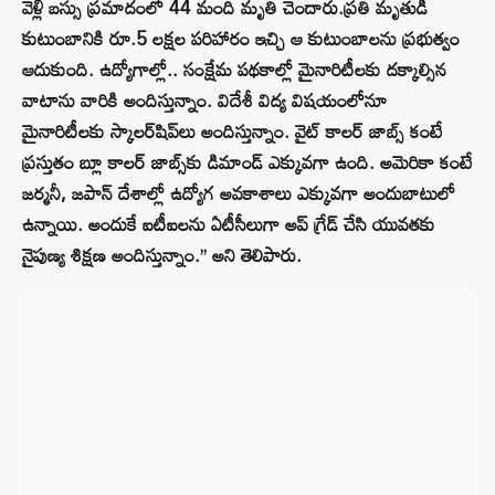
వెళ్లి బస్సు ప్రమాదంలో 44 మంది మృతి చెందారు.ప్రతి మృతుడి
కుటుంబానికి రూ.5 లక్షల పరిహారం ఇచ్చి ఆ కుటుంబాలను ప్రభుత్వం
ఆదుకుంది. ఉద్యోగాల్లో.. సంక్షేమ పథకాల్లో మైనారిటీలకు దక్కాల్సిన
వాటాను వారికి అందిస్తున్నాం. విదేశీ విద్య విషయంలోనూ
మైనారిటీలకు స్కాలర్‌షిప్‌లు అందిస్తున్నాం. వైట్ కాలర్ జాబ్స్ కంటే
ప్రస్తుతం బ్లూ కాలర్ జాబ్స్‌కు డిమాండ్ ఎక్కువగా ఉంది. అమెరికా కంటే
జర్మనీ, జపాన్ దేశాల్లో ఉద్యోగ అవకాశాలు ఎక్కువగా అందుబాటులో
ఉన్నాయి. అందుకే ఐటీఐలను ఏటీసీలుగా అప్ గ్రేడ్ చేసి యువతకు
నైపుణ్య శిక్షణ అందిస్తున్నాం.’’ అని తెలిపారు.