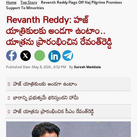
Home
Top Story
Revanth Reddy Flags Off Haj Pilgrims Promises
Support To Minorities
Revanth Reddy: హజ్
యాత్రికులకు అండగా ఉంటాం..
యాత్రను ప్రారంభించిన రేవంత్‌రెడ్డి
Published Date :May 8, 2026 ,
8:52 PM
By
Suresh Maddala
హజ్ యాత్రికులకు అండగా ఉంటాం
భారాన్ని ప్రభుత్వమే భరిస్తుందని హామీ
హజ్ యాత్రను ప్రారంభించిన సీఎం రేవంత్‌రెడ్డి