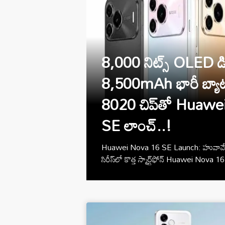
8,000 నిట్స్ OLED డిస్‌
8,500mAh భారీ బ్యాట
8020 చిప్‌తో Huaw
SE లాంచ్..!
Huawei Nova 16 SE Launch: హువావే
సిరీస్‌లో కొత్త స్మార్ట్‌ఫోన్ Huawei Nova