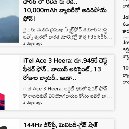
భారత్ లో రిలీజ్ కు రెడీ..
బాబ
10,000mAh బ్యాటరీతో అదిరిపోయే
ఫోన్!
Joh
సంచ
చైనాకు చెందిన ప్రముఖ స్మార్ట్‌ఫోన్ తయారీ సంస్థ
కార
ఒప్పో త్వరలో భారత మార్కెట్లో కొత్త F35 సిరీస్‌ను
Jow
తీసుకురావడానిక�
2 days ago
గట్
రొట్
iTel Ace 3 Heera: రూ.949కే బెస్ట్
ఫీచర్ ఫోన్.. వాయిస్ అసిస్టెంట్, 13
10
బ్
రోజుల బ్యాటరీ.. ఇంకా..
లాం
iTel Ace 3 Heera: బడ్జెట్ ధరలో ఫీచర్ ఫోన్
కొనాలనుకునే వినియోగదారుల కోసం ఐటెల్ భారత
మార్కెట్లో Ace 3 Heera పేరుతో కొత్త కీప్యాడ్ �
2 days ago
144Hz డిస్‌ప్లే, మిలిటరీ-గ్రేడ్ షాక్