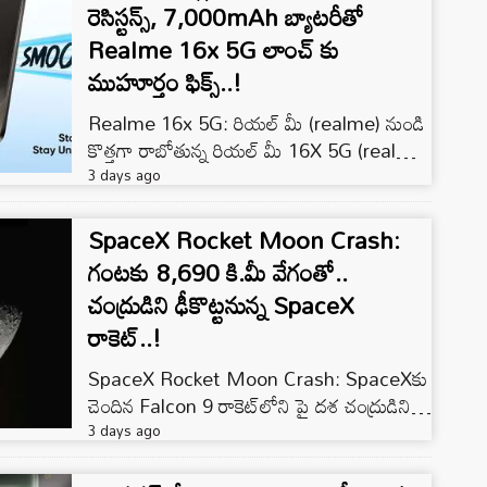
రెసిస్టన్స్, 7,000mAh బ్యాటరీతో
Realme 16x 5G లాంచ్ కు
ముహూర్తం ఫిక్స్..!
Realme 16x 5G: రియల్ మీ (realme) నుండి
కొత్తగా రాబోతున్న రియల్ మీ 16X 5G (realme
16x 5G) స్మార్ట్‌ఫోన్‌ను భారత మార్కెట్లో ఆగస్టు
3 days ago
12న అధికారి�
SpaceX Rocket Moon Crash:
గంటకు 8,690 కి.మీ వేగంతో..
చంద్రుడిని ఢీకొట్టనున్న SpaceX
రాకెట్‌..!
SpaceX Rocket Moon Crash: SpaceXకు
చెందిన Falcon 9 రాకెట్‌లోని పై దశ చంద్రుడిని
ఢీకొట్టనుంది. గంటకు సుమారు 8,690 కిలోమీటర్ల
3 days ago
వేగంతో ప్రయాణిస�