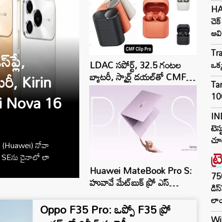
HA
చెక
ఆవి
Tra
ప్లే,
LDAC సపోర్ట్, 32.5 గంటల
ఒక
రీ, Kirin
బ్యాటరీ, స్మార్ట్ డయల్‌తో CMF
Tar
Clip Pro ఓపెన్-ఇయర్
ei Nova 16
100
ఇయర్‌బడ్స్ లాంచ్..!
IN
టెస్
చూడ
 (Huawei) నోవా
ట్
 16 SEను చైనాలో లా
Huawei MateBook Pro S:
75
హువావే మేట్‌బుక్ ప్రో ఎస్
డిస
విడుదల.. అత్యంత తేలికైన
లాం
ల్యాప్‌టాప్.. Kirin XE90
Oppo F35 Pro: ఒప్పో F35 ప్రో
ప్రాసెసర్
Wil