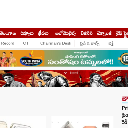
తెలంగాణ
రివ్యూలు
క్రీడలు
ఆటోమొబైల్స్
బిజినెస్‌
టెక్నాలజీ
లైఫ్ స్టై
e Record
OTT
Chairman's Desk
స్టడీ & జాబ్స్
భక్తి
త
Pri
ప్ర
రెడీ