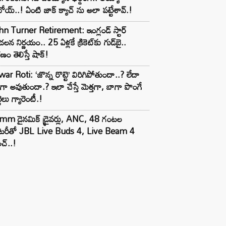
ోయ్..! ఏంటి జాక్ క్యాచ్ ను అలా పట్టేశావ్.!
n Turner Retirement: ఇంగ్లండ్ స్టార్
లన నిర్ణయం.. 25 ఏళ్లకే క్రికెట్‌కు గుడ్‌బై..
ణం తెలిస్తే షాక్!
ar Roti: ‘జొన్న రొట్టె’ విరిగిపోతుందా..? లేదా
టిగా అవుతుందా.? ఇలా చేస్తే మెత్తగా, బాగా పొంగే
టెలు గ్యారెంటీ.!
mm డైనమిక్ డ్రైవర్లు, ANC, 48 గంటల
యాటరీతో JBL Live Buds 4, Live Beam 4
చ్..!