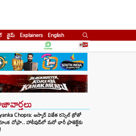
ల్
క్రైమ్
Explainers
English
ాజావార్తలు
yanka Chopra: ఆస్కార్ విజేత రస్సెల్ క్రోతో
ియాంక చోప్రా.. హాలీవుడ్‌లో మరో భారీ ప్రాజెక్ట్‌కు
!