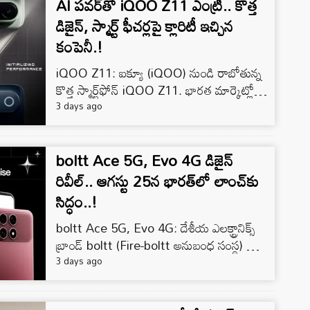
AI పవర్‌తో iQOO Z11 ఎంట్రీ.. కొత్త
డిజైన్, స్మార్ట్ ఫీచర్లపై క్లారిటీ ఇచ్చిన
కంపెనీ.!
iQOO Z11: ఐక్యూ (iQOO) నుండి రాబోతున్న
కొత్త స్మార్ట్‌ఫోన్ iQOO Z11. భారత మార్కెట్లో
ఆగస్టు 20, 2026న అధికారికంగా లాంచ్
3 days ago
చేయనున్నట్�
boltt Ace 5G, Evo 4G డిజైన్
రివీల్.. ఆగస్టు 25న భారత్‌లో లాంచ్‌కు
సిద్ధం..!
boltt Ace 5G, Evo 4G: దేశీయ ఎలక్ట్రానిక్స్
బ్రాండ్ boltt (Fire-boltt అనుబంధ సంస్థ) నుండి
కొత్త స్మార్ట్‌ఫోన్‌లు Ace 5G, Evo 4G డిజైన్‌ను
3 days ago
అధికార�