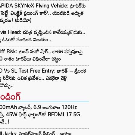
PIDA SKYNeX Flying Vehicle: ట్రాఫిక్‌కు
్ పెట్టే ‘ఎలక్ట్రిక్ ఫ్లయింగ్ కార్’.. యువకుడి అద్భుత
ష్కరణ! (వీడియో)
vis Head: చరిత్ర సృష్టించిన కాటేరమ్మకొడుకు..
్క ఓటుతో సంచలన విజయం..
iff Risk: ట్రంప్ మరో షాక్.. భారత వస్తువులపై
 శాతం టారిఫ్‌లు విధించేలా చట్టం
D Vs SL Test Free Entry: భారత్ – శ్రీలంక
టు సిరీస్‌కు ఉచిత ప్రవేశం.. ఎవరైనా వెళ్లి
ొచ్చు..
రెండింగ్‌
00mAh బ్యాటరీ, 6.9 అంగుళాల 120Hz
్‌ప్లే, 45W ఫాస్ట్ ఛార్జింగ్‌తో REDMI 17 5G
చ్..!
l Jacks: సూపర్‌మ్యాన్ ఫీల్డింగ్.. అయ్యా