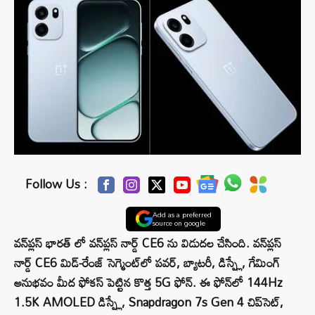
Follow Us :
Add as a preferred
source on google
వన్‌ప్లస్ భారత్ లో వన్‌ప్లస్ నార్డ్ CE6 ను విడుదల చేసింది. వన్‌ప్లస్
నార్డ్ CE6 మిడ్-రేంజ్ సెగ్మెంట్‌లో పవర్, బ్యాటరీ, డిస్ప్లే, గేమింగ్
అనుభవం మీద ఫోకస్ పెట్టిన కొత్త 5G ఫోన్. ఈ ఫోన్‌లో 144Hz
1.5K AMOLED డిస్ప్లే, Snapdragon 7s Gen 4 చిప్‌సెట్,