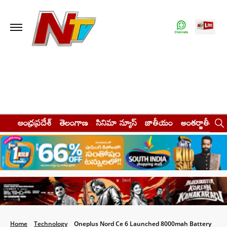
ఆంధ్రప్రదేశ్
తెలంగాణ
సినిమా న్యూస్
జాతీయం
అంతర్జాతీయం
Home
Technology
Oneplus Nord Ce 6 Launched 8000mah Battery