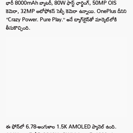
భారీ 8000mAh బ్యాటరీ, 80W ఫాస్ట్ ఛార్జింగ్, 50MP OIS
కెమెరా, 32MP ఆటోఫోకస్ సెల్ఫీ కెమెరా ఉన్నాయి. OnePlus దీనిని
“Crazy Power. Pure Play.” అనే ట్యాగ్‌లైన్‌తో మార్కెట్‌లోకి
తీసుకొచ్చింది.
ఈ ఫోన్‌లో 6.78-అంగుళాల 1.5K AMOLED ప్యానెల్ ఉంది.