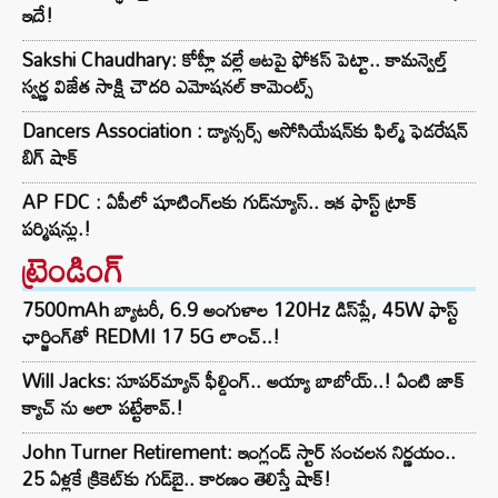
ఇదే!
Sakshi Chaudhary: కోహ్లీ వల్లే ఆటపై ఫోకస్‌ పెట్టా.. కామన్వెల్త్
స్వర్ణ విజేత సాక్షి చౌదరి ఎమోషనల్ కామెంట్స్
Dancers Association : డ్యాన్సర్స్ అసోసియేషన్‌కు ఫిల్మ్ ఫెడరేషన్
బిగ్ షాక్
AP FDC : ఏపీలో షూటింగ్‌లకు గుడ్‌న్యూస్.. ఇక ఫాస్ట్ ట్రాక్
పర్మిషన్లు.!
ట్రెండింగ్‌
7500mAh బ్యాటరీ, 6.9 అంగుళాల 120Hz డిస్‌ప్లే, 45W ఫాస్ట్
ఛార్జింగ్‌తో REDMI 17 5G లాంచ్..!
Will Jacks: సూపర్‌మ్యాన్ ఫీల్డింగ్.. అయ్యా బాబోయ్..! ఏంటి జాక్
క్యాచ్ ను అలా పట్టేశావ్.!
John Turner Retirement: ఇంగ్లండ్ స్టార్ సంచలన నిర్ణయం..
25 ఏళ్లకే క్రికెట్‌కు గుడ్‌బై.. కారణం తెలిస్తే షాక్!