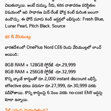
చెబుతున్నాయి. అంటే దుమ్ము, నీరు, కఠిన వాతావరణ పరిస్థితుల
విషయంలో ఇది సాధారణ మిడ్-రేంజ్ ఫోన్ల కంటే మరింత బలంగా
ఉండొచ్చు. ఈ ఫోన్ మూడు కలర్ ఆప్షన్లలో లభిస్తుంది: Fresh Blue,
Lunar Pearl, Pitch Black. Source
ధర & వేరియంట్లు
భారతదేశంలో OnePlus Nord CE6 రెండు వేరియంట్లలో లాంచ్
అయింది:
8GB RAM + 128GB స్టోరేజ్ -రూ.29,999
8GB RAM + 256GB స్టోరేజ్ -రూ.32,999
కొన్ని బ్యాంక్ కార్డులతో రూ.2,000 instant discount లభిస్తే,
effective ధరలు వరుసగా రూ.27,999, రూ.30,999 వరకు
పడిపోతాయి. కొన్ని కార్డులపై 6 నెలల వరకు no-cost EMI ఆప్షన్లు
కూడా ఉన్నాయి.
సేల్ ఎప్పుడు మొదలవుతుంది?