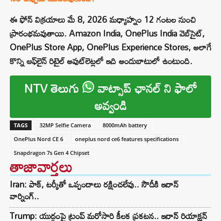
ఈ ఫోన్ విక్రయాలు మే 8, 2026 మధ్యాహ్నం 12 గంటల నుంచి
ప్రారంభమవుతాయి. Amazon India, OnePlus India వెబ్‌సైట్,
OnePlus Store App, OnePlus Experience Stores, అలాగే
కొన్ని ఆఫ్‌లైన్ రిటైల్ అవుట్‌లెట్లలో ఇది అందుబాటులో ఉంటుంది.
NTV తెలుగు
వాట్సాప్ ఛానల్ ని ఫాలో
అవ్వండి
TAGS
32MP Selfie Camera
8000mAh battery
OnePlus Nord CE 6
oneplus nord ce6 features specifications
Snapdragon 7s Gen 4 Chipset
తాజావార్తలు
Iran: పాక్, టర్కీతో ఒప్పందాలు రక్షించలేవు.. సౌదీకి ఇరాన్
వార్నింగ్..
Trump: యుద్ధంపై ట్రంప్ మరోసారి కీలక ప్రకటన.. ఇరాన్‌ రియాక్షన్