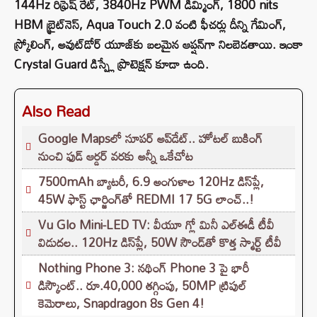
144Hz రిఫ్రెష్ రేట్, 3840Hz PWM డిమ్మింగ్, 1800 nits
HBM బ్రైట్‌నెస్, Aqua Touch 2.0 వంటి ఫీచర్లు దీన్ని గేమింగ్,
స్క్రోలింగ్, అవుట్‌డోర్ యూజ్‌కు బలమైన ఆప్షన్‌గా నిలబెడతాయి. ఇంకా
Crystal Guard డిస్ప్లే ప్రొటెక్షన్ కూడా ఉంది.
Also Read
Google Mapsలో సూపర్ అప్‌డేట్.. హోటల్ బుకింగ్
నుంచి ఫుడ్ ఆర్డర్ వరకు అన్నీ ఒకేచోట
7500mAh బ్యాటరీ, 6.9 అంగుళాల 120Hz డిస్‌ప్లే,
45W ఫాస్ట్ ఛార్జింగ్‌తో REDMI 17 5G లాంచ్..!
Vu Glo Mini-LED TV: వీయూ గ్లో మినీ ఎల్ఈడీ టీవీ
విడుదల.. 120Hz డిస్‌ప్లే, 50W సౌండ్‌తో కొత్త స్మార్ట్ టీవీ
Nothing Phone 3: నథింగ్ Phone 3 పై భారీ
డిస్కౌంట్.. రూ.40,000 తగ్గింపు, 50MP ట్రిపుల్
కెమెరాలు, Snapdragon 8s Gen 4!