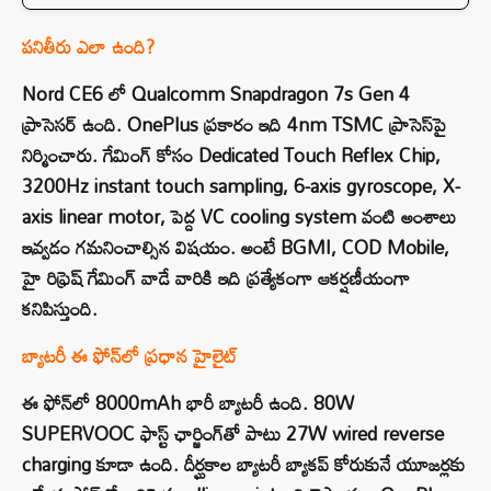
పనితీరు ఎలా ఉంది?
Nord CE6 లో Qualcomm Snapdragon 7s Gen 4
ప్రాసెసర్ ఉంది. OnePlus ప్రకారం ఇది 4nm TSMC ప్రాసెస్‌పై
నిర్మించారు. గేమింగ్ కోసం Dedicated Touch Reflex Chip,
3200Hz instant touch sampling, 6-axis gyroscope, X-
axis linear motor, పెద్ద VC cooling system వంటి అంశాలు
ఇవ్వడం గమనించాల్సిన విషయం. అంటే BGMI, COD Mobile,
హై రిఫ్రెష్ గేమింగ్ వాడే వారికి ఇది ప్రత్యేకంగా ఆకర్షణీయంగా
కనిపిస్తుంది.
బ్యాటరీ ఈ ఫోన్‌లో ప్రధాన హైలైట్
ఈ ఫోన్‌లో 8000mAh భారీ బ్యాటరీ ఉంది. 80W
SUPERVOOC ఫాస్ట్ ఛార్జింగ్‌తో పాటు 27W wired reverse
charging కూడా ఉంది. దీర్ఘకాల బ్యాటరీ బ్యాకప్ కోరుకునే యూజర్లకు