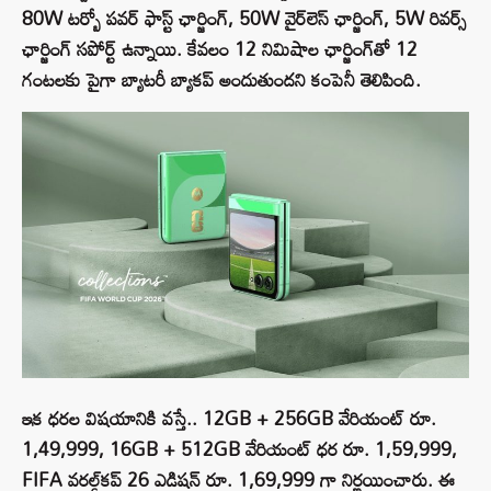
80W టర్బో పవర్ ఫాస్ట్ ఛార్జింగ్, 50W వైర్‌లెస్ ఛార్జింగ్, 5W రివర్స్
ఛార్జింగ్ సపోర్ట్ ఉన్నాయి. కేవలం 12 నిమిషాల ఛార్జింగ్‌తో 12
గంటలకు పైగా బ్యాటరీ బ్యాకప్ అందుతుందని కంపెనీ తెలిపింది.
ఇక ధరల విషయానికి వస్తే.. 12GB + 256GB వేరియంట్ రూ.
1,49,999, 16GB + 512GB వేరియంట్ ధర రూ. 1,59,999,
FIFA వరల్డ్‌కప్ 26 ఎడిషన్ రూ. 1,69,999 గా నిర్ణయించారు. ఈ