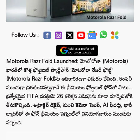
Follow Us :
Add as a preferred
source on google
Motorola Razr Fold Launched: మోటోరోలా (Motorola)
భారత్‌లో కొత్త ఫోల్డబుల్ స్మార్ట్‌ఫోన్ ‘మోటరోలా రేజర్ ఫోల్డ్’
(Motorola Razr Fold)ను అధికారికంగా విడుదల చేసింది. కంపెనీ
ముందుగా ప్రకటించినట్టుగానే ఈ ప్రీమియం ఫోల్డబుల్ ఫోన్‌తో పాటు..
ప్రత్యేకమైన FIFA వరల్డ్‌కప్ 26 కలెక్షన్ ఎడిషన్‌ను కూడా మార్కెట్‌లోకి
తీసుకొచ్చింది. అట్రాక్టివ్ డిజైన్, మంచి కెమెరా సెటప్, AI ఫీచర్లు, భారీ
బ్యాటరీతో ఈ ఫోన్ ప్రీమియం సెగ్మెంట్‌లో వినియోగదారుల ముందుకు
వచ్చింది.