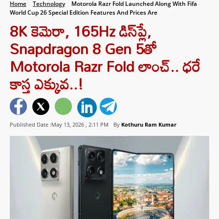
Home
Technology
Motorola Razr Fold Launched Along With Fifa
World Cup 26 Special Edition Features And Prices Are
8K కెమెరా, 165Hz డిస్‌ప్లే,
Snapdragon 8 Gen 5తో
Motorola Razr Fold లాంచ్.. ధరే
కాస్త ఎక్కువ..!
Published Date :May 13, 2026 ,
2:11 PM
By
Kothuru Ram Kumar