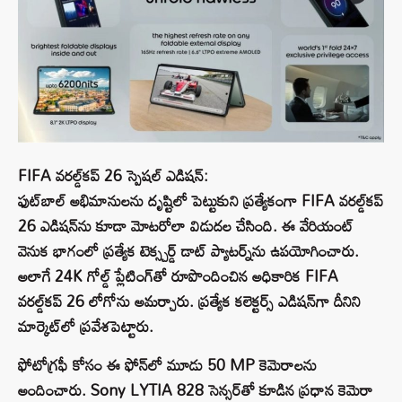
FIFA వరల్డ్‌కప్ 26 స్పెషల్ ఎడిషన్:
ఫుట్‌బాల్ అభిమానులను దృష్టిలో పెట్టుకుని ప్రత్యేకంగా FIFA వరల్డ్‌కప్
26 ఎడిషన్‌ను కూడా మోటరోలా విడుదల చేసింది. ఈ వేరియంట్
వెనుక భాగంలో ప్రత్యేక టెక్స్చర్డ్ డాట్ ప్యాటర్న్‌ను ఉపయోగించారు.
అలాగే 24K గోల్డ్ ప్లేటింగ్‌తో రూపొందించిన అధికారిక FIFA
వరల్డ్‌కప్ 26 లోగోను అమర్చారు. ప్రత్యేక కలెక్టర్స్ ఎడిషన్‌గా దీనిని
మార్కెట్‌లో ప్రవేశపెట్టారు.
ఫోటోగ్రఫీ కోసం ఈ ఫోన్‌లో మూడు 50 MP కెమెరాలను
అందించారు. Sony LYTIA 828 సెన్సర్‌తో కూడిన ప్రధాన కెమెరా