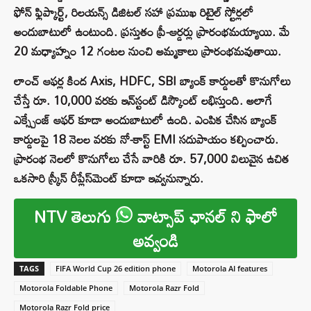
ఫోన్ ఫ్లిప్కార్ట్, రిలయన్స్ డిజిటల్ సహా ప్రముఖ రిటైల్ స్టోర్లలో
అందుబాటులో ఉంటుంది. ప్రస్తుతం ప్రీ-ఆర్డర్లు ప్రారంభమయ్యాయి. మే
20 మధ్యాహ్నం 12 గంటల నుంచి అమ్మకాలు ప్రారంభమవుతాయి.
లాంచ్ ఆఫర్ల కింద Axis, HDFC, SBI బ్యాంక్ కార్డులతో కొనుగోలు
చేస్తే రూ. 10,000 వరకు ఇన్‌స్టంట్ డిస్కౌంట్ లభిస్తుంది. అలాగే
ఎక్స్చేంజ్ ఆఫర్ కూడా అందుబాటులో ఉంది. ఎంపిక చేసిన బ్యాంక్
కార్డులపై 18 నెలల వరకు నో-కాస్ట్ EMI సదుపాయం కల్పించారు.
ప్రారంభ నెలలో కొనుగోలు చేసే వారికి రూ. 57,000 విలువైన ఉచిత
ఒకసారి స్క్రీన్ రీప్లేస్‌మెంట్ కూడా ఇవ్వనున్నారు.
NTV తెలుగు
వాట్సాప్ ఛానల్ ని ఫాలో
అవ్వండి
TAGS
FIFA World Cup 26 edition phone
Motorola AI features
Motorola Foldable Phone
Motorola Razr Fold
Motorola Razr Fold price