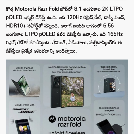
కొత్త Motorola Razr Fold ఫోన్‌లో 8.1 అంగుళాల 2K LTPO
pOLED ఇన్నర్ డిస్‌ప్లే ఉంది. ఇది 120Hz రిఫ్రెష్ రేట్, డాల్బీ విజన్,
HDR10+ సపోర్ట్‌తో వస్తుంది. అలాగే బయట భాగంలో 6.56
అంగుళాల LTPO pOLED కవర్ డిస్‌ప్లేను ఇచ్చారు. ఇది 165Hz
రిఫ్రెష్ రేట్‌తో పనిచేస్తుంది. గేమింగ్, వీడియోలు, మల్టీటాస్కింగ్‌కు ఈ
డిస్‌ప్లేలు ప్రత్యేక అనుభవాన్ని అందిస్తాయి.