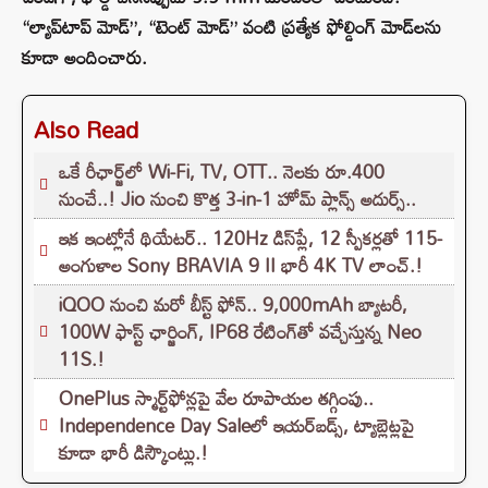
“ల్యాప్‌టాప్ మోడ్”, “టెంట్ మోడ్” వంటి ప్రత్యేక ఫోల్డింగ్ మోడ్‌లను
కూడా అందించారు.
Also Read
ఒకే రీఛార్జ్‌లో Wi-Fi, TV, OTT.. నెలకు రూ.400
నుంచే..! Jio నుంచి కొత్త 3-in-1 హోమ్ ప్లాన్స్ అదుర్స్..
ఇక ఇంట్లోనే థియేటర్.. 120Hz డిస్‌ప్లే, 12 స్పీకర్లతో 115-
అంగుళాల Sony BRAVIA 9 II భారీ 4K TV లాంచ్.!
iQOO నుంచి మరో బీస్ట్ ఫోన్.. 9,000mAh బ్యాటరీ,
100W ఫాస్ట్ ఛార్జింగ్‌, IP68 రేటింగ్‌తో వచ్చేస్తున్న Neo
11S.!
OnePlus స్మార్ట్‌ఫోన్లపై వేల రూపాయల తగ్గింపు..
Independence Day Saleలో ఇయర్‌బడ్స్, ట్యాబ్లెట్లపై
కూడా భారీ డిస్కౌంట్లు.!