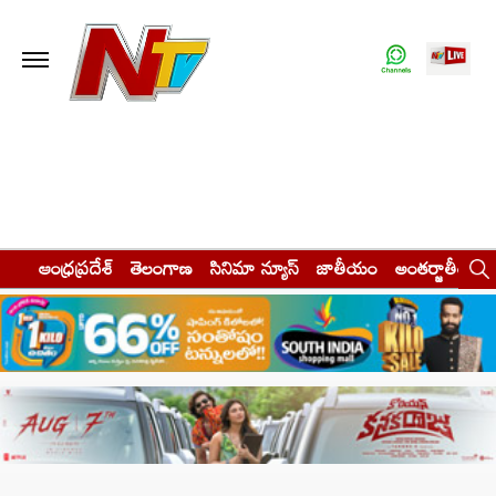
ఆంధ్రప్రదేశ్
తెలంగాణ
సినిమా న్యూస్
జాతీయం
అంతర్జాతీయం