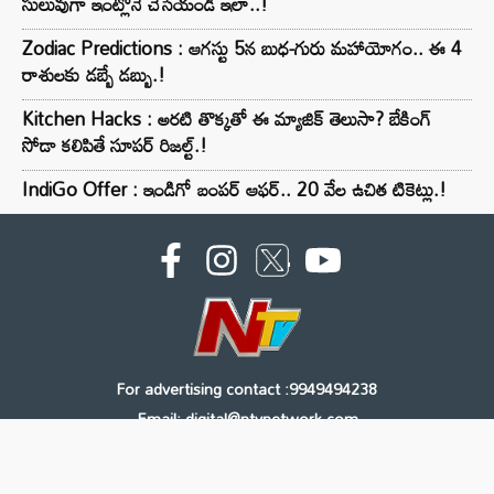
సులువుగా ఇంట్లోనే చేసేయండి ఇలా..!
Zodiac Predictions : ఆగస్టు 5న బుధ-గురు మహాయోగం.. ఈ 4
రాశులకు డబ్బే డబ్బు.!
Kitchen Hacks : అరటి తొక్కతో ఈ మ్యాజిక్ తెలుసా? బేకింగ్
సోడా కలిపితే సూపర్ రిజల్ట్.!
IndiGo Offer : ఇండిగో బంపర్ ఆఫర్.. 20 వేల ఉచిత టికెట్లు.!
For advertising contact :9949494238
Email: digital@ntvnetwork.com
Copyright © 2000 - 2026 - NTV