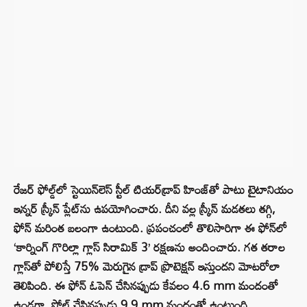
రేజర్ ఫోల్డ్‌లో స్టెయిన్‌లెస్ స్టీల్ టియర్‌డ్రాప్ హింజ్‌తో పాటు టైటానియం
ఇన్నర్ స్క్రీన్ ప్లేట్‌ను ఉపయోగించారు. దీని వల్ల స్క్రీన్ మడతలు తగ్గి,
ఫోన్ మరింత బలంగా ఉంటుంది. ప్రపంచంలో తొలిసారిగా ఈ ఫోన్‌లో
‘కార్నింగ్ గొరిల్లా గ్లాస్ సిరామిక్ 3’ రక్షణను అందించారు. గత తరాల
గ్లాస్‌తో పోలిస్తే 75% మెరుగైన డ్రాప్ ప్రొటెక్షన్ ఇస్తుందని మోటరోలా
తెలిపింది. ఈ ఫోన్ ఓపెన్ చేసినప్పుడు కేవలం 4.6 mm మందంతో
ఉండగా, ఫోల్డ్ చేసినప్పుడు 9.9 mm మందంతో ఉంటుంది.