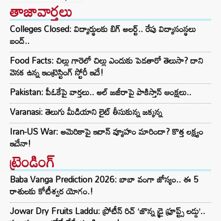
తాజావార్తలు
Colleges Closed: విద్యార్థులకు బిగ్ అలర్ట్.. రేపు విద్యాసంస్థలు
బంద్..
Food Facts: చిల్లు గారెలో చిల్లు ఎందుకు పెడతారో తెలుసా? దాని
వెనక ఉన్న ఇంట్రెస్టింగ్ స్టోరీ ఇదే!
Pakistan: పీఓకేపై వార్తలు.. అల్ జజీరాపై పాకిస్తాన్ ఆంక్షలు..
Varanasi: తెలుగు మీడియాని లైట్ తీసుకున్న జక్కన్న
Iran-US War: అమెరికాపై ఇరాన్ వ్యూహం మారిందా? కొత్త లక్ష్యం
ఇదేనా!
ట్రెండింగ్‌
Baba Vanga Prediction 2026: బాబా వంగా జోస్యం.. ఈ 5
రాశులకు కోటీశ్వర యోగం.!
Jowar Dry Fruits Laddu: ప్రోటీన్ రిచ్ ‘జొన్న డ్రై ఫ్రూప్ట్స్ లడ్డు’..