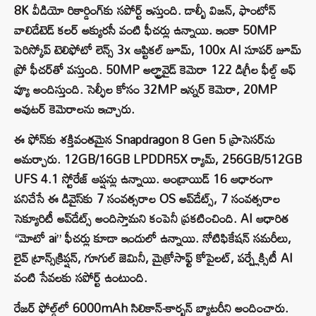
8K వీడియో రికార్డింగ్‌కు సపోర్ట్ ఇస్తుంది. డాల్బీ విజన్, ఫాంటోన్
వాలిడేటెడ్ కలర్ అక్యురసీ వంటి ఫీచర్లు ఉన్నాయి. ఇంకా 50MP
పెరిస్కోప్ టెలిఫోటో లెన్స్ 3x ఆప్టికల్ జూమ్, 100x AI సూపర్ జూమ్
ప్రో ఫీచర్‌తో వస్తుంది. 50MP అల్ట్రావైడ్ కెమెరా 122 డిగ్రీల ఫీల్డ్ ఆఫ్
వ్యూ అందిస్తుంది. సెల్ఫీల కోసం 32MP ఇన్నర్ కెమెరా, 20MP
అవుటర్ కెమెరాలను ఇచ్చారు.
ఈ ఫోన్‌కు శక్తివంతమైన Snapdragon 8 Gen 5 ప్రాసెసర్‌ను
అమర్చారు. 12GB/16GB LPDDR5X ర్యామ్, 256GB/512GB
UFS 4.1 స్టోరేజ్ ఆప్షన్లు ఉన్నాయి. ఆండ్రాయిడ్ 16 ఆధారంగా
పనిచేసే ఈ డివైస్‌కు 7 సంవత్సరాల OS అప్‌డేట్స్, 7 సంవత్సరాల
సెక్యూరిటీ అప్‌డేట్స్ అందిస్తామని కంపెనీ ప్రకటించింది. AI ఆధారిత
“మోటో ai” ఫీచర్లు కూడా ఇందులో ఉన్నాయి. నోటిఫికేషన్ సమరీలు,
లైవ్ ట్రాన్స్‌క్రిప్షన్, గూగుల్ జెమినీ, మైక్రోసాఫ్ట్ కోపైలట్, పర్ప్లేక్సిటీ AI
వంటి సేవలకు సపోర్ట్ ఉంటుంది.
రేజర్ ఫోల్డ్‌లో 6000mAh సిలికాన్-కార్బన్ బ్యాటరీని అందించారు.