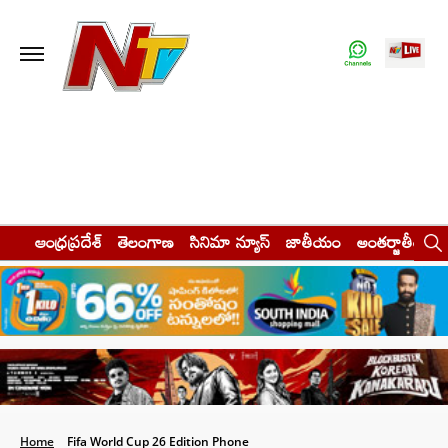
ఆంధ్రప్రదేశ్
తెలంగాణ
సినిమా న్యూస్
జాతీయం
అంతర్జాతీయం
Home
Fifa World Cup 26 Edition Phone