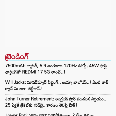
ట్రెండింగ్‌
7500mAh బ్యాటరీ, 6.9 అంగుళాల 120Hz డిస్‌ప్లే, 45W ఫాస్ట్
ఛార్జింగ్‌తో REDMI 17 5G లాంచ్..!
Will Jacks: సూపర్‌మ్యాన్ ఫీల్డింగ్.. అయ్యా బాబోయ్..! ఏంటి జాక్
క్యాచ్ ను అలా పట్టేశావ్.!
John Turner Retirement: ఇంగ్లండ్ స్టార్ సంచలన నిర్ణయం..
25 ఏళ్లకే క్రికెట్‌కు గుడ్‌బై.. కారణం తెలిస్తే షాక్!
Jowar Roti: ‘జొన్న రొట్టె’ విరిగిపోతుందా..? లేదా గట్టిగా