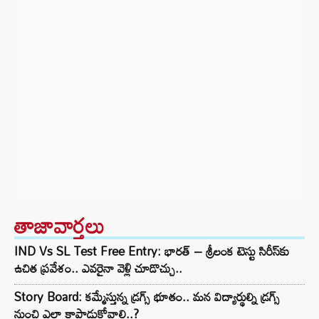
తాజావార్తలు
IND Vs SL Test Free Entry: భారత్ – శ్రీలంక టెస్టు సిరీస్‌కు
ఉచిత ప్రవేశం.. ఎవరైనా వెళ్లి చూడొచ్చు..
Story Board: కమ్మేస్తున్న డ్రగ్స్ భూతం.. మన విద్యార్థుల్ని డ్రగ్స్
నుంచి ఎలా కాపాడుకోవాలి..?