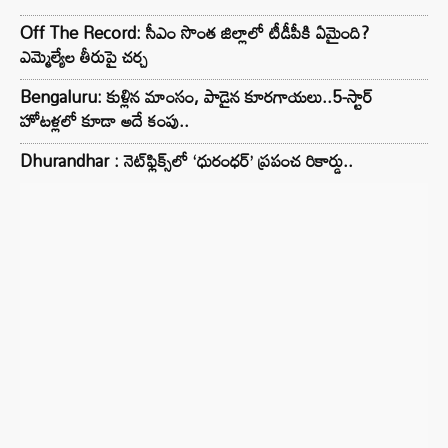
Off The Record: సీఎం సొంత జిల్లాలో టీడీపీకి ఏమైంది?
ఎమ్మెల్యేల తీరుపై చర్చ
Bengaluru: కుళ్లిన మాంసం, పాడైన కూరగాయలు..5-స్టార్
హోటళ్లలో కూడా అదే కంపు..
Dhurandhar : నెట్‌ఫ్లిక్స్‌లో ‘ధురంధర్’ ప్రపంచ రికార్డు..