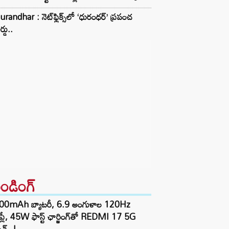
randhar : నెట్‌ఫ్లిక్స్‌లో ‘ధురంధర్’ ప్రపంచ
ర్డు..
రెండింగ్‌
00mAh బ్యాటరీ, 6.9 అంగుళాల 120Hz
్‌ప్లే, 45W ఫాస్ట్ ఛార్జింగ్‌తో REDMI 17 5G
చ్..!