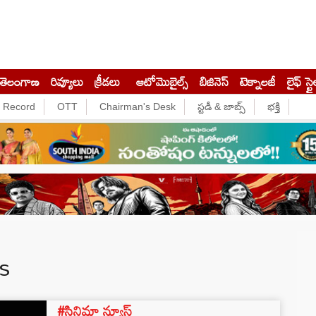
తెలంగాణ
రివ్యూలు
క్రీడలు
ఆటోమొబైల్స్
బిజినెస్‌
టెక్నాలజీ
లైఫ్ స్టై
e Record
OTT
Chairman's Desk
స్టడీ & జాబ్స్
భక్తి
s
#సినిమా న్యూస్