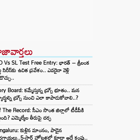
ాజావార్తలు
D Vs SL Test Free Entry: భారత్ – శ్రీలంక
టు సిరీస్‌కు ఉచిత ప్రవేశం.. ఎవరైనా వెళ్లి
ొచ్చు..
ry Board: కమ్మేస్తున్న డ్రగ్స్ భూతం.. మన
్యార్థుల్ని డ్రగ్స్ నుంచి ఎలా కాపాడుకోవాలి..?
 The Record: సీఎం సొంత జిల్లాలో టీడీపీకి
ంది? ఎమ్మెల్యేల తీరుపై చర్చ
galuru: కుళ్లిన మాంసం, పాడైన
గాయలు..5-స్టార్ హోటళ్లలో కూడా అదే కంపు..