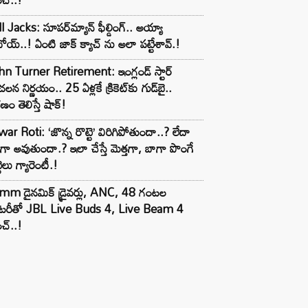
l Jacks: సూపర్‌మ్యాన్ ఫీల్డింగ్.. అయ్యా
ోయ్..! ఏంటి జాక్ క్యాచ్ ను అలా పట్టేశావ్.!
n Turner Retirement: ఇంగ్లండ్ స్టార్
లన నిర్ణయం.. 25 ఏళ్లకే క్రికెట్‌కు గుడ్‌బై..
ణం తెలిస్తే షాక్!
ar Roti: ‘జొన్న రొట్టె’ విరిగిపోతుందా..? లేదా
టిగా అవుతుందా.? ఇలా చేస్తే మెత్తగా, బాగా పొంగే
టెలు గ్యారెంటీ.!
mm డైనమిక్ డ్రైవర్లు, ANC, 48 గంటల
యాటరీతో JBL Live Buds 4, Live Beam 4
చ్..!