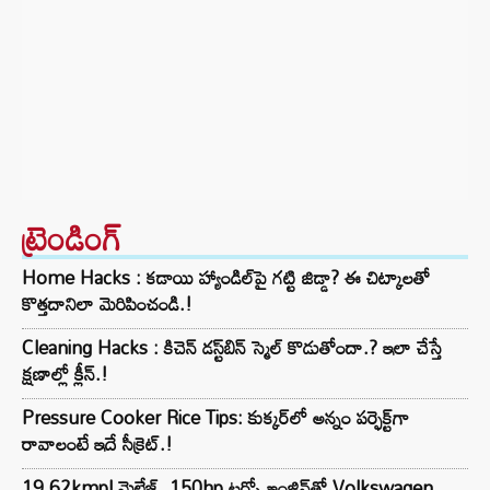
ట్రెండింగ్‌
Home Hacks : కడాయి హ్యాండిల్‌పై గట్టి జిడ్డా? ఈ చిట్కాలతో
కొత్తదానిలా మెరిపించండి.!
Cleaning Hacks : కిచెన్ డస్ట్‌బిన్ స్మెల్ కొడుతోందా.? ఇలా చేస్తే
క్షణాల్లో క్లీన్.!
Pressure Cooker Rice Tips: కుక్కర్‌లో అన్నం పర్ఫెక్ట్‌గా
రావాలంటే ఇదే సీక్రెట్.!
19.62kmpl మైలేజ్, 150hp టర్బో ఇంజిన్‌తో Volkswagen