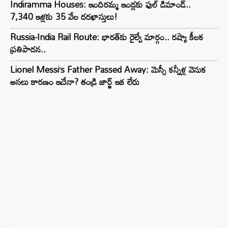
Indiramma Houses: ఇందిరమ్మ ఇండ్లకు ఫుల్ డిమాండ్..
7,340 ఇళ్లకు 35 వేల దరఖాస్తులు!
Russia-India Rail Route: భారత్‌కు రైల్వే మార్గం.. రష్యా కీలక
ప్రతిపాదన..
Lionel Messi’s Father Passed Away: మెస్సీ కన్నీళ్ల వెనుక
అసలు కారణం ఇదేనా? తండ్రి జార్జ్ ఇక లేరు