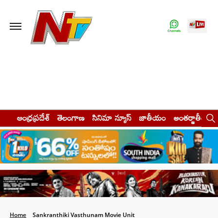
ఆంధ్రప్రదేశ్
తెలంగాణ
సినిమా న్యూస్
జాతీయం
అంతర్జాతీయం
Home
Sankranthiki Vasthunam Movie Unit