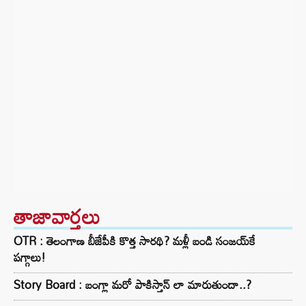
తాజావార్తలు
OTR : తెలంగాణ బీజేపీకి కొత్త సారథి? మళ్లీ బండి సంజయ్‌కే
పగ్గాలు!
Story Board : బంగ్లా మరో పాకిస్తాన్ లా మారుతుందా..?