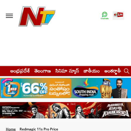
ఆంధ్రప్రదేశ్
తెలంగాణ
సినిమా న్యూస్
జాతీయం
అంతర్జాతీయం
Home
Redmagic 11s Pro Price