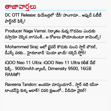
తాజావార్తలు
DC OTT Release: థియేటర్లలో ‘డీసీ’ హంగామా.. అప్పుడే ఓటీటీ
పార్ట్‌నర్ ఫిక్స్!
Producer Naga Vamsi: నిర్మాతల మధ్య గొడవలు ఎందుకు
వస్తాయో చెప్పిన నాగవంశీ.. ఆ రోజులు పోయాయంటూ కామెంట్స్!
Mohammed Siraj: ఆటో డ్రైవర్ కొడుకు నుంచి స్టార్ బౌరల్,
డీఎస్పీ వరకు.. హైదరాబాద్ ‘మియా భాయ్’ సక్సెస్ స్టోరీ!
iQOO Neo 11 Ultra: iQOO Neo 11 Ultra రిలీజ్ డేట్
ఫిక్స్.. 9000mAh బ్యాటరీ, Dimensity 9500, 16GB
RAMతో!
Raveena Tandon: అందరూ చూస్తుండగానే.. స్టార్ నటి రవీనా
టాండన్‌పై కుక్క అటాక్! చివరి క్షణంలో.. వీడియో వైరల్!