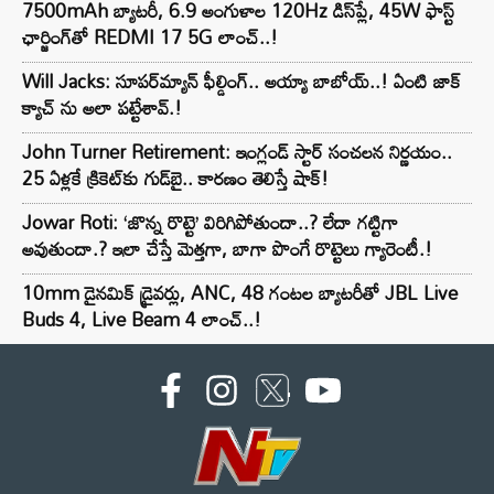
7500mAh బ్యాటరీ, 6.9 అంగుళాల 120Hz డిస్‌ప్లే, 45W ఫాస్ట్
ఛార్జింగ్‌తో REDMI 17 5G లాంచ్..!
Will Jacks: సూపర్‌మ్యాన్ ఫీల్డింగ్.. అయ్యా బాబోయ్..! ఏంటి జాక్
క్యాచ్ ను అలా పట్టేశావ్.!
John Turner Retirement: ఇంగ్లండ్ స్టార్ సంచలన నిర్ణయం..
25 ఏళ్లకే క్రికెట్‌కు గుడ్‌బై.. కారణం తెలిస్తే షాక్!
Jowar Roti: ‘జొన్న రొట్టె’ విరిగిపోతుందా..? లేదా గట్టిగా
అవుతుందా.? ఇలా చేస్తే మెత్తగా, బాగా పొంగే రొట్టెలు గ్యారెంటీ.!
10mm డైనమిక్ డ్రైవర్లు, ANC, 48 గంటల బ్యాటరీతో JBL Live
Buds 4, Live Beam 4 లాంచ్..!