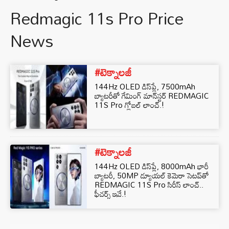
Redmagic 11s Pro Price
News
#టెక్నాలజీ
144Hz OLED డిస్‌ప్లే, 7500mAh
బ్యాటరీతో గేమింగ్ మాన్‌స్టర్ REDMAGIC
11S Pro గ్లోబల్ లాంచ్.!
#టెక్నాలజీ
144Hz OLED డిస్‌ప్లే, 8000mAh భారీ
బ్యాటరీ, 50MP డ్యూయల్ కెమెరా సెటప్‌తో
REDMAGIC 11S Pro సిరీస్ లాంచ్..
ఫీచర్స్ ఇవే.!