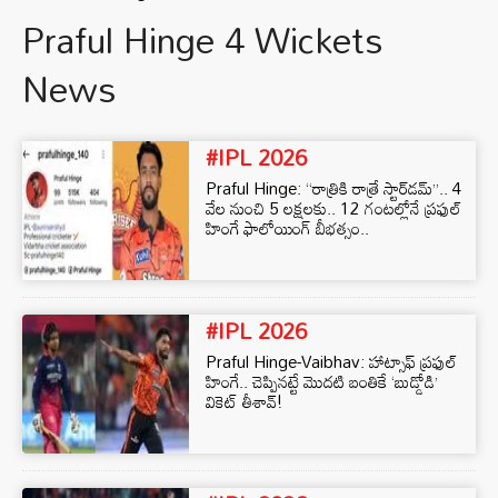
Praful Hinge 4 Wickets
News
#IPL 2026
Praful Hinge: “రాత్రికి రాత్రే స్టార్‌డమ్”.. 4
వేల నుంచి 5 లక్షలకు.. 12 గంటల్లోనే ప్రఫుల్
హింగే ఫాలోయింగ్ బీభత్సం..
#IPL 2026
Praful Hinge-Vaibhav: హాట్సాఫ్ ప్రఫుల్
హింగే.. చెప్పినట్టే మొదటి బంతికే ‘బుడ్డోడి’
వికెట్ తీశావ్!