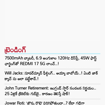
ట్రెండింగ్‌
7500mAh బ్యాటరీ, 6.9 అంగుళాల 120Hz డిస్‌ప్లే, 45W ఫాస్ట్
ఛార్జింగ్‌తో REDMI 17 5G లాంచ్..!
Will Jacks: సూపర్‌మ్యాన్ ఫీల్డింగ్.. అయ్యా బాబోయ్..! ఏంటి జాక్
క్యాచ్ ను అలా పట్టేశావ్.!
John Turner Retirement: ఇంగ్లండ్ స్టార్ సంచలన నిర్ణయం..
25 ఏళ్లకే క్రికెట్‌కు గుడ్‌బై.. కారణం తెలిస్తే షాక్!
Jowar Roti: ‘జొన్న రొట్టె’ విరిగిపోతుందా..? లేదా గట్టిగా