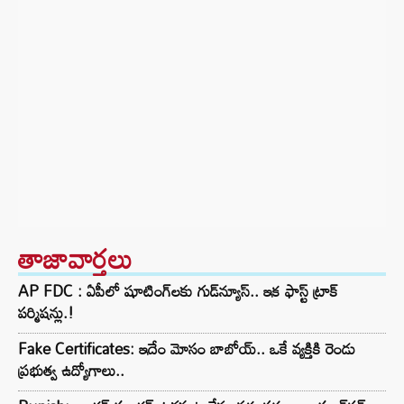
తాజావార్తలు
AP FDC : ఏపీలో షూటింగ్‌లకు గుడ్‌న్యూస్.. ఇక ఫాస్ట్ ట్రాక్
పర్మిషన్లు.!
Fake Certificates: ఇదేం మోసం బాబోయ్.. ఒకే వ్యక్తికి రెండు
ప్రభుత్వ ఉద్యోగాలు..