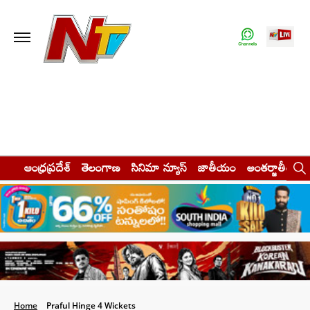
ఆంధ్రప్రదేశ్
తెలంగాణ
సినిమా న్యూస్
జాతీయం
అంతర్జాతీయం
Home
Praful Hinge 4 Wickets