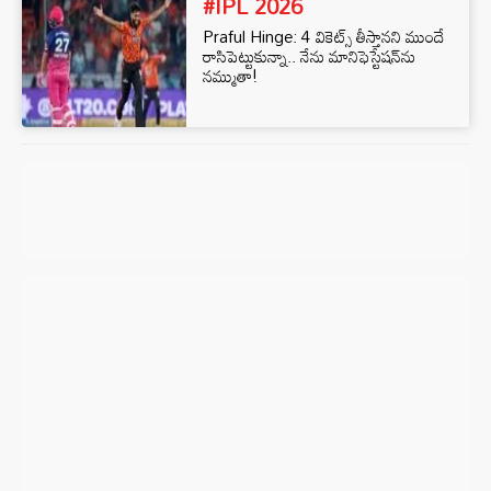
#IPL 2026
Praful Hinge: 4 వికెట్స్ తీస్తానని ముందే
రాసిపెట్టుకున్నా.. నేను మానిఫెస్టేషన్‌ను
నమ్ముతా!