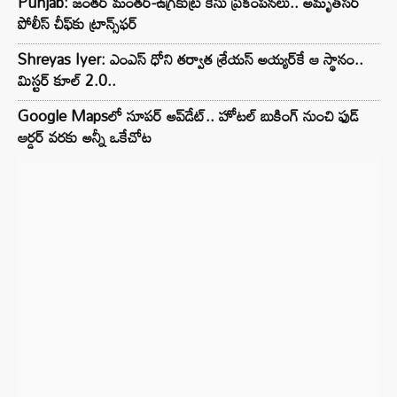
Punjab: జంతర్ మంతర్-ఉగ్రకుట్ర కేసు ప్రకంపనలు.. అమృత్‌సర్
పోలీస్ చీఫ్‌కు ట్రాన్స్‌ఫర్
Shreyas Iyer: ఎంఎస్ ధోని తర్వాత శ్రేయస్ అయ్యర్‌కే ఆ స్థానం..
మిస్టర్ కూల్ 2.0..
Google Mapsలో సూపర్ అప్‌డేట్.. హోటల్ బుకింగ్ నుంచి ఫుడ్
ఆర్డర్ వరకు అన్నీ ఒకేచోట