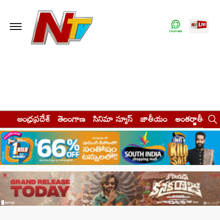
ఆంధ్రప్రదేశ్
తెలంగాణ
సినిమా న్యూస్
జాతీయం
అంతర్జాతీయం