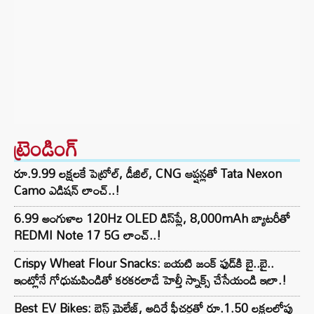
ట్రెండింగ్‌
రూ.9.99 లక్షలకే పెట్రోల్, డీజిల్, CNG ఆప్షన్లతో Tata Nexon
Camo ఎడిషన్ లాంచ్..!
6.99 అంగుళాల 120Hz OLED డిస్‌ప్లే, 8,000mAh బ్యాటరీతో
REDMI Note 17 5G లాంచ్..!
Crispy Wheat Flour Snacks: బయటి జంక్ ఫుడ్‌కి బై..బై..
ఇంట్లోనే గోధుమపిండితో కరకరలాడే హెల్తీ స్నాక్స్ చేసేయండి ఇలా.!
Best EV Bikes: బెస్ట్ మైలేజ్, అదిరే ఫీచర్లతో రూ.1.50 లక్షలలోపు