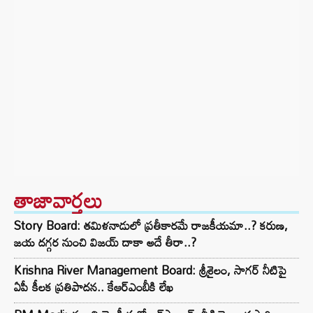
తాజావార్తలు
Story Board: తమిళనాడులో ప్రతీకారమే రాజకీయమా..? కరుణ,
జయ దగ్గర నుంచి విజయ్ దాకా అదే తీరా..?
Krishna River Management Board: శ్రీశైలం, సాగర్ నీటిపై
ఏపీ కీలక ప్రతిపాదన.. కేఆర్ఎంబీకి లేఖ