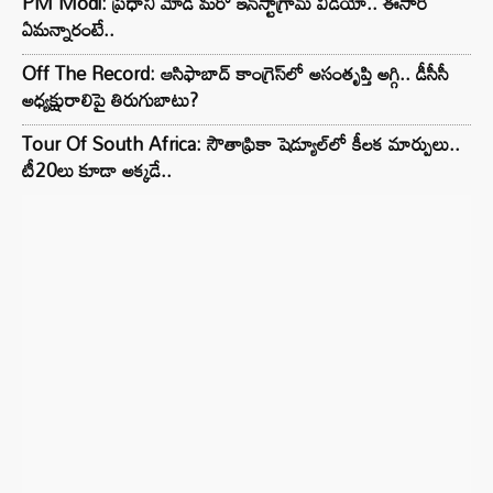
PM Modi: ప్రధాని మోడీ మరో ఇన్‌స్టాగ్రామ్ వీడియో.. ఈసారి
ఏమన్నారంటే..
Off The Record: ఆసిఫాబాద్ కాంగ్రెస్‌లో అసంతృప్తి అగ్గి.. డీసీసీ
అధ్యక్షురాలిపై తిరుగుబాటు?
Tour Of South Africa: సౌతాఫ్రికా షెడ్యూల్‌లో కీలక మార్పులు..
టీ20లు కూడా అక్కడే..