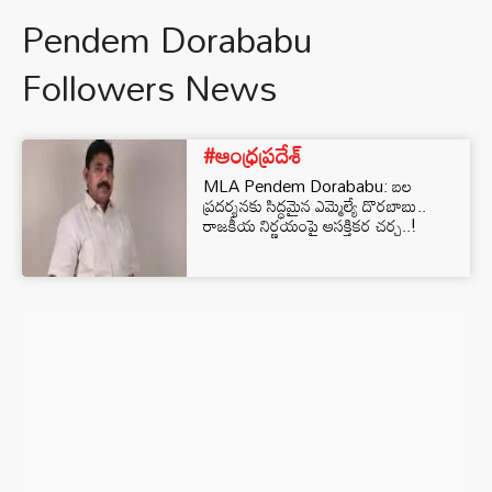
Pendem Dorababu
Followers News
#ఆంధ్రప్రదేశ్
MLA Pendem Dorababu: బల
ప్రదర్శనకు సిద్ధమైన ఎమ్మెల్యే దొరబాబు..
రాజకీయ నిర్ణయంపై ఆసక్తికర చర్చ..!