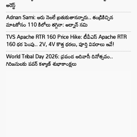
అరెస్ట్
Adnan Sami: ఆరు నెలలే బ్రతుకుతానన్నారు.. తండ్రికిచ్చిన
మాటకోసం 110 కిలోలు తగ్గినా: అద్నాన్ సమి
TVS Apache RTR 160 Price Hike: టీవీఎస్ Apache RTR
160 ధర పెంపు.. 2V, 4V కొత్త ధరలు, పూర్తి వివరాలు ఇవే!
World Tribal Day 2026: ప్రపంచ ఆదివాసీ దినోత్సవం..
గిరిజనులకు పవన్ కళ్యాణ్ శుభాకాంక్షలు