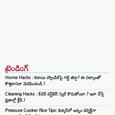
ట్రెండింగ్‌
Home Hacks : కడాయి హ్యాండిల్‌పై గట్టి జిడ్డా? ఈ చిట్కాలతో
కొత్తదానిలా మెరిపించండి.!
Cleaning Hacks : కిచెన్ డస్ట్‌బిన్ స్మెల్ కొడుతోందా.? ఇలా చేస్తే
క్షణాల్లో క్లీన్.!
Pressure Cooker Rice Tips: కుక్కర్‌లో అన్నం పర్ఫెక్ట్‌గా