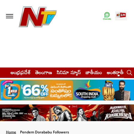
ఆంధ్రప్రదేశ్
తెలంగాణ
సినిమా న్యూస్
జాతీయం
అంతర్జాతీయం
Home
Pendem Dorababu Followers