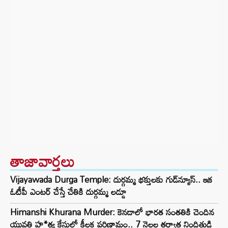
తాజావార్తలు
Vijayawada Durga Temple: దుర్గమ్మ భక్తులకు గుడ్‌న్యూస్.. ఇక
ఓటీపీ ఎంటర్ చేస్తే చేతికి దుర్గమ్మ లడ్డూ
Himanshi Khurana Murder: కెనడాలో భారత సంతతికి చెందిన
యువతి హ*త్య కేసులో కీలక పరిణామం.. 7 నెలల తర్వాత నిందితుడి