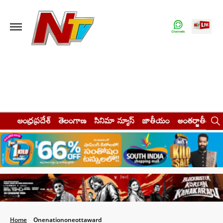
ఆంధ్రప్రదేశ్
తెలంగాణ
సినిమా న్యూస్
జాతీయం
అంతర్జాతీయం
Home
Onenationoneottaward