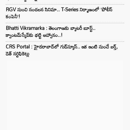
RGV నుంచి సంచలన సినిమా.. T-Series నిర్మాణంలో ‘పోలీస్
కంపెనీ’!
Bhatti Vikramarka : తెలంగాణకు బ్యాటరీ బూస్ట్..
క్వాంటమ్‌స్కేప్‌కు భట్టి ఆహ్వానం..!
CRS Portal : హైదరాబాద్‌లో గుడ్‌న్యూస్.. ఇక ఇంటి నుంచే బర్త్,
డెత్ సర్టిఫికెట్లు