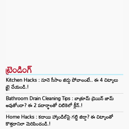
ట్రెండింగ్‌
Kitchen Hacks : నూనె సీసాల జిడ్డు పోవాలంటే.. ఈ 4 చిట్కాలు
ట్రై చేయండి.!
Bathroom Drain Cleaning Tips : బాత్రూమ్ డ్రెయిన్ జామ్
అవుతోందా? ఈ 2 పదార్థాలతో చిటికెలో క్లీన్.!
Home Hacks : కడాయి హ్యాండిల్‌పై గట్టి జిడ్డా? ఈ చిట్కాలతో
కొత్తదానిలా మెరిపించండి.!