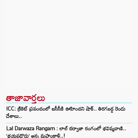
తాజావార్తలు
ICC: క్రికెట్ ప్రపంచంలో ఐసీసీకి ఊహించని షాక్.. తిరగబడ్డ రెండు
దేశాలు..
Lal Darwaza Rangam : లాల్ దర్వాజా రంగంలో భవిష్యవాణి..
‘భయపడొద్దు’ అన్న మహంకాళి..!