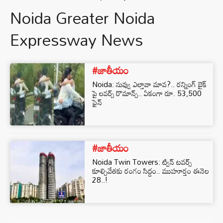
Noida Greater Noida
Expressway News
#జాతీయం
Noida: నువ్వు ఎల్తావా మావ?.. రన్నింగ్ బైక్
పై లవర్స్ రొమాన్స్.. ఏకంగా రూ. 53,500
ఫైన్
#జాతీయం
Noida Twin Towers: ట్విన్‌ టవర్స్‌
కూల్చివేతకు రంగం సిద్దం.. ముహూర్తం ఈనెల
28..!