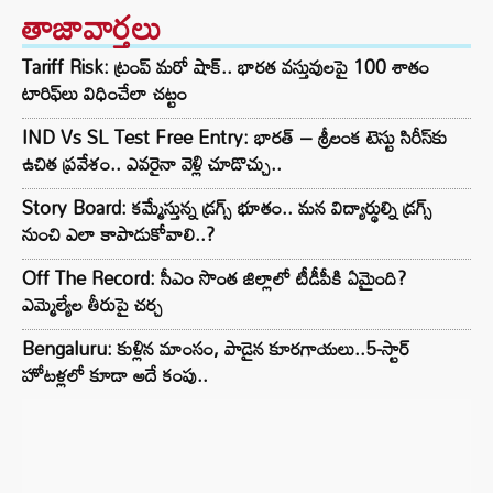
తాజావార్తలు
Tariff Risk: ట్రంప్ మరో షాక్.. భారత వస్తువులపై 100 శాతం
టారిఫ్‌లు విధించేలా చట్టం
IND Vs SL Test Free Entry: భారత్ – శ్రీలంక టెస్టు సిరీస్‌కు
ఉచిత ప్రవేశం.. ఎవరైనా వెళ్లి చూడొచ్చు..
Story Board: కమ్మేస్తున్న డ్రగ్స్ భూతం.. మన విద్యార్థుల్ని డ్రగ్స్
నుంచి ఎలా కాపాడుకోవాలి..?
Off The Record: సీఎం సొంత జిల్లాలో టీడీపీకి ఏమైంది?
ఎమ్మెల్యేల తీరుపై చర్చ
Bengaluru: కుళ్లిన మాంసం, పాడైన కూరగాయలు..5-స్టార్
హోటళ్లలో కూడా అదే కంపు..