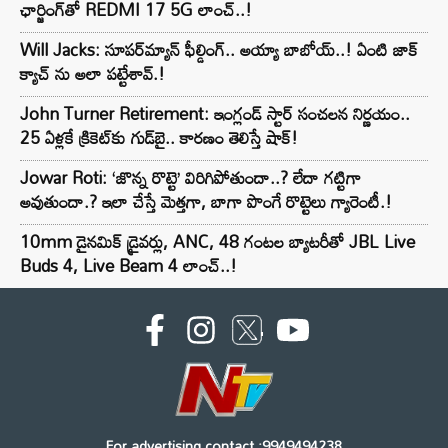
ఛార్జింగ్‌తో REDMI 17 5G లాంచ్..!
Will Jacks: సూపర్‌మ్యాన్ ఫీల్డింగ్.. అయ్యా బాబోయ్..! ఏంటి జాక్
క్యాచ్ ను అలా పట్టేశావ్.!
John Turner Retirement: ఇంగ్లండ్ స్టార్ సంచలన నిర్ణయం..
25 ఏళ్లకే క్రికెట్‌కు గుడ్‌బై.. కారణం తెలిస్తే షాక్!
Jowar Roti: ‘జొన్న రొట్టె’ విరిగిపోతుందా..? లేదా గట్టిగా
అవుతుందా.? ఇలా చేస్తే మెత్తగా, బాగా పొంగే రొట్టెలు గ్యారెంటీ.!
10mm డైనమిక్ డ్రైవర్లు, ANC, 48 గంటల బ్యాటరీతో JBL Live
Buds 4, Live Beam 4 లాంచ్..!
For advertising contact :9949494238