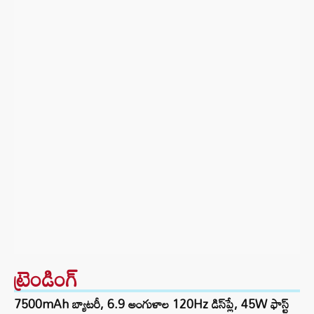
ట్రెండింగ్‌
7500mAh బ్యాటరీ, 6.9 అంగుళాల 120Hz డిస్‌ప్లే, 45W ఫాస్ట్