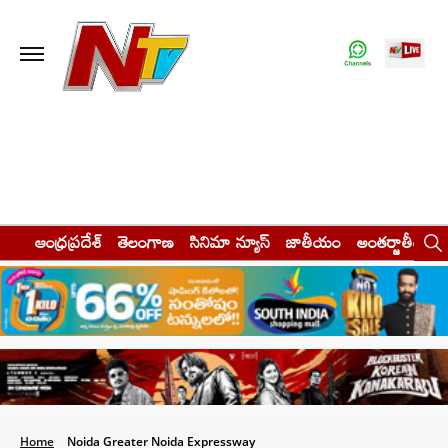
ఆంధ్రప్రదేశ్
తెలంగాణ
సినిమా న్యూస్
జాతీయం
అంతర్జాతీయం
Home
Noida Greater Noida Expressway