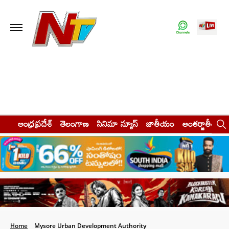
ఆంధ్రప్రదేశ్
తెలంగాణ
సినిమా న్యూస్
జాతీయం
అంతర్జాతీయం
Home
Mysore Urban Development Authority