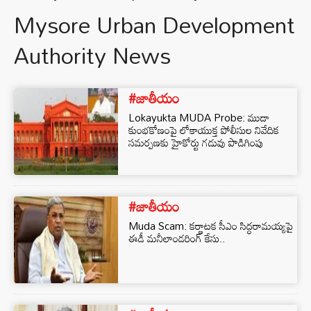
Mysore Urban Development
Authority News
#జాతీయం
Lokayukta MUDA Probe: ముడా
కుంభకోణంపై లోకాయుక్త పోలీసుల నివేదిక
సమర్పణకు హైకోర్టు గడువు పొడిగింపు
#జాతీయం
Muda Scam: కర్ణాటక సీఎం సిద్ధరామయ్యపై
ఈడీ మనీలాండరింగ్ కేసు..