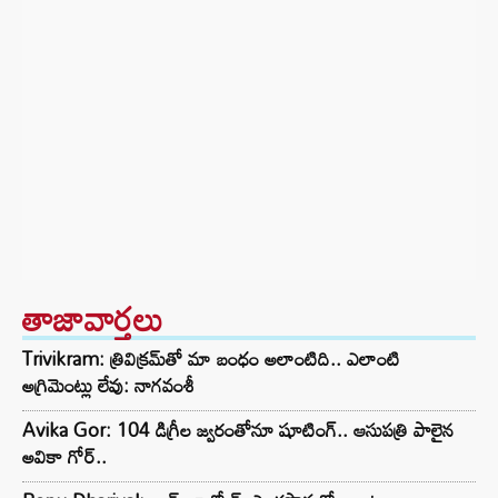
తాజావార్తలు
Trivikram: త్రివిక్రమ్‌తో మా బంధం అలాంటిది.. ఎలాంటి
అగ్రిమెంట్లు లేవు: నాగవంశీ
Avika Gor: 104 డిగ్రీల జ్వరంతోనూ షూటింగ్.. ఆసుపత్రి పాలైన
అవికా గోర్..