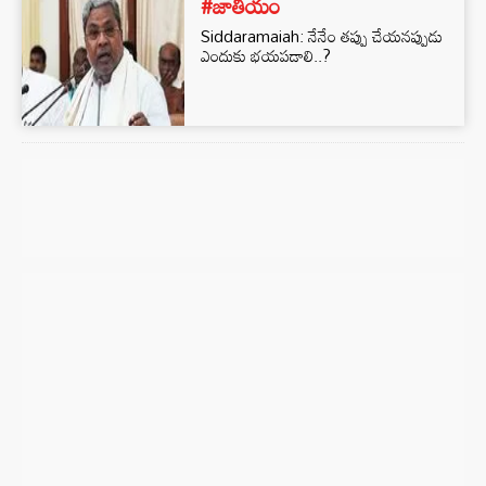
#జాతీయం
Siddaramaiah: నేనేం తప్పు చేయనప్పుడు
ఎందుకు భయపడాలి..?