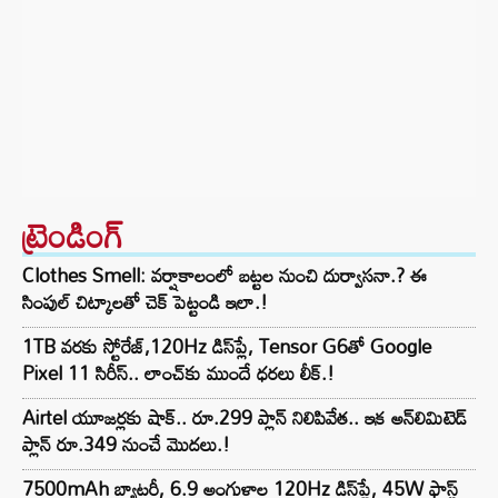
ట్రెండింగ్‌
Clothes Smell: వర్షాకాలంలో బట్టల నుంచి దుర్వాసనా.? ఈ
సింపుల్ చిట్కాలతో చెక్ పెట్టండి ఇలా.!
1TB వరకు స్టోరేజ్,120Hz డిస్‌ప్లే, Tensor G6తో Google
Pixel 11 సిరీస్.. లాంచ్⁭కు ముందే ధరలు లీక్.!
Airtel యూజర్లకు షాక్.. రూ.299 ప్లాన్ నిలిపివేత.. ఇక అన్‌లిమిటెడ్
ప్లాన్ రూ.349 నుంచే మొదలు.!
7500mAh బ్యాటరీ, 6.9 అంగుళాల 120Hz డిస్‌ప్లే, 45W ఫాస్ట్