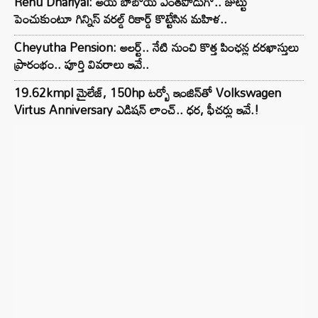
Renu Dhariyal: అయ్ బాబోయ్ ఎంతపొడుగో.. జుట్టు
పెంచుకుంటూ గిన్నిస్ వరల్డ్ రికార్డ్ కొట్టేసిన మహిళ..
Cheyutha Pension: అలర్ట్.. నేటి నుంచి కొత్త పింఛన్ల దరఖాస్తులు
ప్రారంభం.. పూర్తి వివరాలు ఇవే..
19.62kmpl మైలేజ్, 150hp టర్బో ఇంజిన్‌తో Volkswagen
Virtus Anniversary ఎడిషన్ లాంచ్.. ధర, ఫీచర్లు ఇవే.!