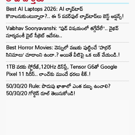
Best AI Laptops 2026: AI ల్యాప్‌టాప్
కొనాలనుకుంటున్నారా?.. ఈ 5 పవర్‌ఫుల్ ల్యాప్‌టాప్‌లు బెస్ట్ ఆప్షన్స్!
Vaibhav Sooryavanshi: “ఫుడ్ విషయంలో తగ్గేదేలే”.. వైభవ్
సూర్యవంశీ డైట్ సీక్రెట్ ఇదేనట..
Best Horror Movies: వెన్నులో వణుకు పుట్టించే ‘హర్రర్
సినిమాలు’ చూడాలని ఉందా.? అయితే వీటిపై ఒక లుక్ వేయండి.!
1TB వరకు స్టోరేజ్,120Hz డిస్‌ప్లే, Tensor G6తో Google
Pixel 11 సిరీస్.. లాంచ్⁭కు ముందే ధరలు లీక్.!
50/30/20 Rule: పొదుపు ఖాతాలో ఎంత డబ్బు ఉంచాలి?
50/30/20 గోల్డెన్ రూల్ తెలుసుకోండి!