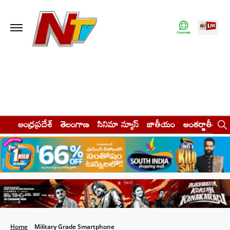
ఆంధ్రప్రదేశ్
తెలంగాణ
సినిమా న్యూస్
జాతీయం
అంతర్జాతీయం
Home
Military Grade Smartphone