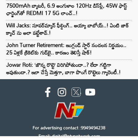
7500mAh బ్యాటరీ, 6.9 అంగుళాల 120Hz డిస్‌ప్లే, 45W ఫాస్ట్
ఛార్జింగ్‌తో REDMI 17 5G లాంచ్..!
Will Jacks: సూపర్‌మ్యాన్ ఫీల్డింగ్.. అయ్యా బాబోయ్..! ఏంటి జాక్
క్యాచ్ ను అలా పట్టేశావ్.!
John Turner Retirement: ఇంగ్లండ్ స్టార్ సంచలన నిర్ణయం..
25 ఏళ్లకే క్రికెట్‌కు గుడ్‌బై.. కారణం తెలిస్తే షాక్!
Jowar Roti: ‘జొన్న రొట్టె’ విరిగిపోతుందా..? లేదా గట్టిగా
అవుతుందా.? ఇలా చేస్తే మెత్తగా, బాగా పొంగే రొట్టెలు గ్యారెంటీ.!
For advertising contact :9949494238
Email: digital@ntvnetwork.com