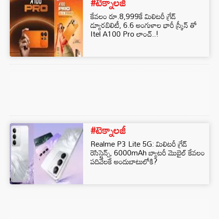
#టెక్నాలజీ
కేవలం రూ.8,999కే మిలిటరీ గ్రేడ్
డ్యూరబిలిటీ, 6.6 అంగుళాల భారీ స్క్రీన్ తో
Itel A100 Pro లాంచ్..!
#టెక్నాలజీ
Realme P3 Lite 5G: మిలిటరీ గ్రేడ్
రెసిస్టెన్స్, 6000mAh బ్యాటరీ మొబైల్ కేవలం
పదివేలకే అందుబాటులోకి?