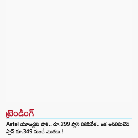
ట్రెండింగ్‌
Airtel యూజర్లకు షాక్.. రూ.299 ప్లాన్ నిలిపివేత.. ఇక అన్‌లిమిటెడ్
ప్లాన్ రూ.349 నుంచే మొదలు.!