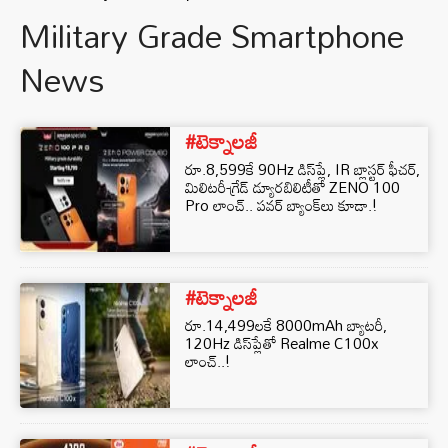
Military Grade Smartphone
News
#టెక్నాలజీ
రూ.8,599కే 90Hz డిస్‌ప్లే, IR బ్లాస్టర్ ఫీచర్,
మిలిటరీ-గ్రేడ్ డ్యూరబిలిటీతో ZENO 100
Pro లాంచ్.. పవర్ బ్యాంక్‌లు కూడా.!
#టెక్నాలజీ
రూ.14,499లకే 8000mAh బ్యాటరీ,
120Hz డిస్‌ప్లేతో Realme C100x
లాంచ్..!