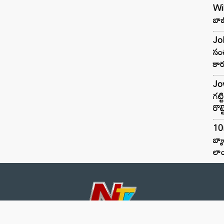
Wil
బాబ
Joh
సంచ
కార
Jow
గట్
రొట్
10
బ్
లాం