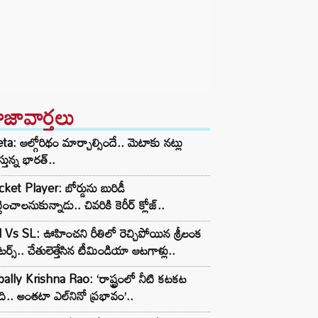
ాజావార్తలు
a: ఆల్గోరిథం మార్చాల్సిందే.. మెటాకు నట్లు
స్తున్న భారత్..
cket Player: బోర్డును బురిడీ
్టించాలనుకున్నాడు.. చివరికి కెరీర్ క్లోజ్..
 Vs SL: ఊహించని రీతిలో రెచ్చిపోయిన శ్రీలంక
ాటర్స్.. చేతులెత్తేసిన టీమిండియా ఆటగాళ్లు..
ally Krishna Rao: ‘రాష్ట్రంలో నీటి కటకట
ి.. అంతటా ఎల్‌నినో ప్రభావం’..