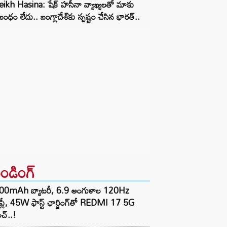
ikh Hasina: షేక్ హసీనా వ్యాఖ్యలతో మాకు
ంధం లేదు.. బంగ్లాదేశ్‌కు స్పష్టం చేసిన భారత్..
రెండింగ్‌
00mAh బ్యాటరీ, 6.9 అంగుళాల 120Hz
్‌ప్లే, 45W ఫాస్ట్ ఛార్జింగ్‌తో REDMI 17 5G
చ్..!