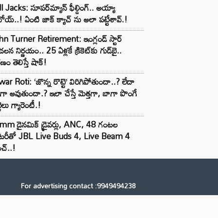
l Jacks: సూపర్‌మ్యాన్ ఫీల్డింగ్.. అయ్యా
ోయ్..! ఏంటి జాక్ క్యాచ్ ను అలా పట్టేశావ్.!
n Turner Retirement: ఇంగ్లండ్ స్టార్
లన నిర్ణయం.. 25 ఏళ్లకే క్రికెట్‌కు గుడ్‌బై..
ణం తెలిస్తే షాక్!
ar Roti: ‘జొన్న రొట్టె’ విరిగిపోతుందా..? లేదా
టిగా అవుతుందా.? ఇలా చేస్తే మెత్తగా, బాగా పొంగే
టెలు గ్యారెంటీ.!
mm డైనమిక్ డ్రైవర్లు, ANC, 48 గంటల
యాటరీతో JBL Live Buds 4, Live Beam 4
చ్..!
For advertising contact :9949494238
Email: digital@ntvnetwork.com