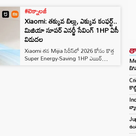
#టెక్నాలజీ
Xiaomi: తక్కువ బిల్లు, ఎక్కువ కంఫర్ట్..
మిజియా సూపర్ ఎనర్జీ సేవింగ్ 1HP ఏసీ
విడుదల
త
Xiaomi తన Mijia సిరీస్‌లో 2026 కోసం కొత్త
Super Energy-Saving 1HP ఎయిర్
Met
కండీషనర్‌ను చైనాలో లాంచ్ చేసింది. ఇది New
బిగి
Level 1 Energy Efficiency రేటింగ్‌తో
Cri
వస్తుంది. అధిక ఎనర్జీ సేవింగ్ ఫీచర్లతో అప్‌గ్రేడ్
కొట
చేయబడింది. ధర చాలా ఆకర్షణీయంగా ఉంది.
చైనాలో CNY 1,699 (సుమారు రూ.19,500
Ind
-రూ.20,500, ఎక్స్‌చేంజ్ రేట్ ప్రకారం). ఇందులో
బ్య
ఉన్న లింగ్యున్ ఇంటెలిజెంట్ ఎనర్జీ సేవింగ్
అల్గారిథమ్ ఎక్కువ విద్యుత్‌ను ఆదా చేస్తుంది.
Jup
షియోమి ఈ…
ఉంద