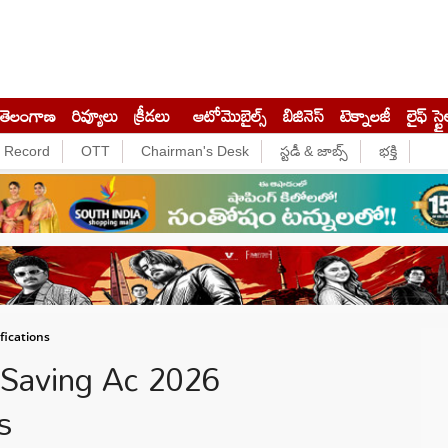
తెలంగాణ
రివ్యూలు
క్రీడలు
ఆటోమొబైల్స్
బిజినెస్‌
టెక్నాలజీ
లైఫ్ స్టై
e Record
OTT
Chairman's Desk
స్టడీ & జాబ్స్
భక్తి
fications
 Saving Ac 2026
s