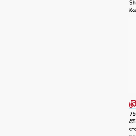
She
సంబ
ట్
75
డిస
లాం