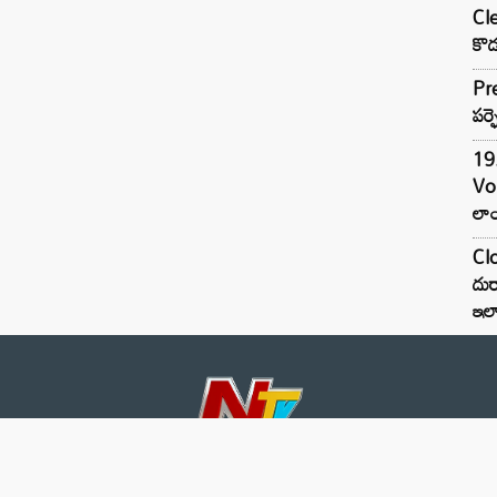
Cle
కొడ
Pre
పర్ఫ
19.
Vo
లాం
Clo
దుర
ఇల