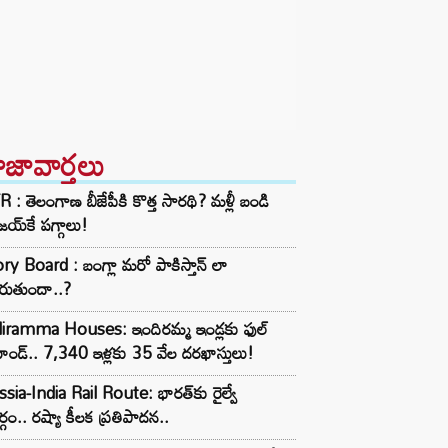
ాజావార్తలు
 : తెలంగాణ బీజేపీకి కొత్త సారథి? మళ్లీ బండి
య్‌కే పగ్గాలు!
ry Board : బంగ్లా మరో పాకిస్తాన్ లా
రుతుందా..?
diramma Houses: ఇందిరమ్మ ఇండ్లకు ఫుల్
ాండ్.. 7,340 ఇళ్లకు 35 వేల దరఖాస్తులు!
sia-India Rail Route: భారత్‌కు రైల్వే
్గం.. రష్యా కీలక ప్రతిపాదన..