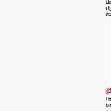
Li
కన్
లేర
ట్
Hom
చిట