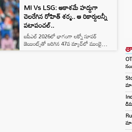
MI Vs LSG: ఆకాశమే హద్దుగా
చెలరేగిన రోహిత్ శర్మ.. ఆ రికార్డులన్నీ
పటాపంచల్..
ఐపీఎల్ 2026లో భాగంగా లక్నో సూపర్
జెయింట్స్‌తో జరిగిన 47వ మ్యాచ్‌లో ముంబై
త
ఇండియన్స్ ఓపెనర్లు భారీ స్కోరు సాధించారు.
గాయం కారణంగా కొన్ని మ్యాచ్‌లకు దూరమైన
OTR
రోహిత్ శర్మ, ఈ మ్యాచ్‌లో తిరిగి జట్టులోకి వచ్చి
సంజ
బాధ్యతాయుతంగా ఆడాడు. ఓపెనర్ రియాన్ రికెల్టన్
Sto
32 బంతుల్లో 83 పరుగులు చేసి అవుట్ కాగా..
మా
రోహిత్ శర్మ ఆకాశమే హద్దుగా చెలరేగి 44
బంతుల్లో 84 పరుగులు చేసి మహహ్మద్ షమీ
In
బౌలింగ్‌లో పెవిలియన్ కు చేరాడు. …
డిమ
Rus
మార