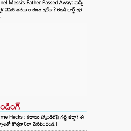
onel Messi’s Father Passed Away: మెస్సీ
నీళ్ల వెనుక అసలు కారణం ఇదేనా? తండ్రి జార్జ్ ఇక
ు
రెండింగ్‌
e Hacks : కడాయి హ్యాండిల్‌పై గట్టి జిడ్డా? ఈ
్కాలతో కొత్తదానిలా మెరిపించండి.!