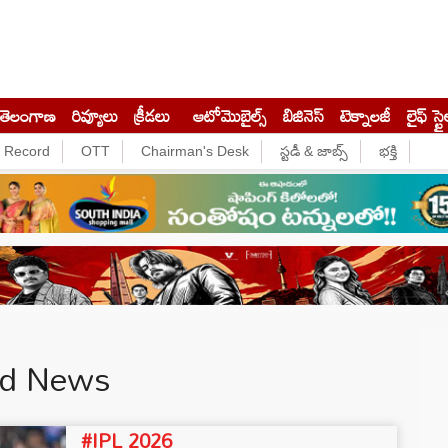
తెలంగాణ
రివ్యూలు
క్రీడలు
ఆటోమొబైల్స్
బిజినెస్‌
టెక్నాలజీ
లైఫ్ స్టై
e Record
OTT
Chairman's Desk
స్టడీ & జాబ్స్
భక్తి
rd News
#IPL 2026