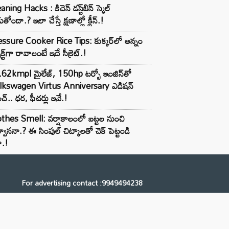
aning Hacks : కిచెన్ డస్ట్‌బిన్ స్మెల్
ుతోందా.? ఇలా చేస్తే క్షణాల్లో క్లీన్.!
ssure Cooker Rice Tips: కుక్కర్‌లో అన్నం
ెక్ట్‌గా రావాలంటే ఇదే సీక్రెట్.!
62kmpl మైలేజ్, 150hp టర్బో ఇంజిన్‌తో
lkswagen Virtus Anniversary ఎడిషన్
చ్.. ధర, ఫీచర్లు ఇవే.!
thes Smell: వర్షాకాలంలో బట్టల నుంచి
్వాసనా.? ఈ సింపుల్ చిట్కాలతో చెక్ పెట్టండి
ా.!
For advertising contact :9949494238
Email: digital@ntvnetwork.com