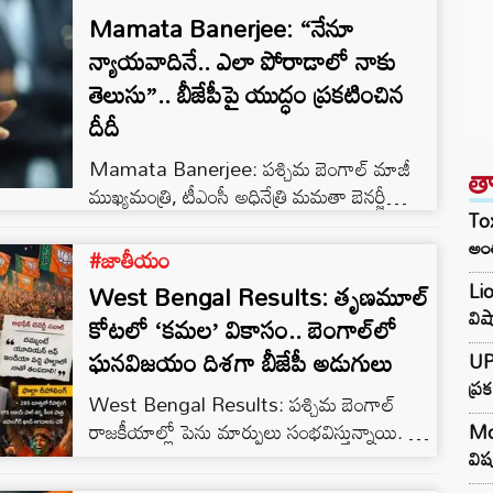
Mamata Banerjee: “నేనూ
న్యాయవాదినే.. ఎలా పోరాడాలో నాకు
తెలుసు”.. బీజేపీపై యుద్ధం ప్రకటించిన
దీదీ
Mamata Banerjee: పశ్చిమ బెంగాల్ మాజీ
త
ముఖ్యమంత్రి, టీఎంసీ అధినేత్రి మమతా బెనర్జీ
Tox
కేంద్రంలోని బీజేపీ ప్రభుత్వంపై తీవ్ర స్థాయిలో
అంత
విరుచుకుపడ్డారు. రవీంద్రనాథ్ ఠాగోర్ జయంతిని
#జాతీయం
పురస్కరించుకుని ఆమె కీలక వ్యాఖ్యలు చేశారు.
West Bengal Results: తృణమూల్
Lio
దేశంలో ప్రజాస్వామ్యాన్ని కాపాడేందుకు, బీజేపీ
వి
కోటలో ‘కమల’ వికాసం.. బెంగాల్‌లో
నియంతృత్వ పోకడలను అడ్డుకునేందుకు
ఘనవిజయం దిశగా బీజేపీ అడుగులు
ప్రతిపక్షాలన్నీ ఏకం కావాలని ఆమె పిలుపునిచ్చారు.
UPI
ఠాగోర్ జయంతి వేడుకల నిర్వహణలో తనకు
ప్
West Bengal Results: పశ్చిమ బెంగాల్
ఎదురైన చేదు అనుభవాన్ని మమత ఈ సందర్భంగా
రాజకీయాల్లో పెను మార్పులు సంభవిస్తున్నాయి. గత
Moj
ప్రస్తావించారు. కాళీఘాట్ కూడలి, ముక్తదల్ వంటి
పదేళ్లుగా తిరుగులేని శక్తిగా ఉన్న తృణమూల్
విష
ప్రాంతాల్లో వేడుకలకు అనుమతి…
కాంగ్రెస్ (TMC)కి ఈసారి గట్టి ఎదురుదెబ్బ