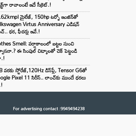
ెక్ట్‌గా రావాలంటే ఇదే సీక్రెట్.!
62kmpl మైలేజ్, 150hp టర్బో ఇంజిన్‌తో
lkswagen Virtus Anniversary ఎడిషన్
చ్.. ధర, ఫీచర్లు ఇవే.!
thes Smell: వర్షాకాలంలో బట్టల నుంచి
్వాసనా.? ఈ సింపుల్ చిట్కాలతో చెక్ పెట్టండి
ా.!
 వరకు స్టోరేజ్,120Hz డిస్‌ప్లే, Tensor G6తో
gle Pixel 11 సిరీస్.. లాంచ్⁭కు ముందే ధరలు
.!
For advertising contact :9949494238
Email: digital@ntvnetwork.com