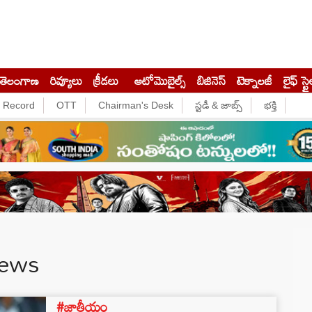
తెలంగాణ
రివ్యూలు
క్రీడలు
ఆటోమొబైల్స్
బిజినెస్‌
టెక్నాలజీ
లైఫ్ స్టై
e Record
OTT
Chairman's Desk
స్టడీ & జాబ్స్
భక్తి
News
#జాతీయం