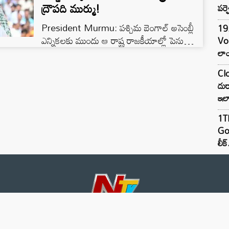
ద్రౌపది ముర్ము!
పర్ఫ
President Murmu: పశ్చిమ బెంగాల్ అసెంబ్లీ
19.
ఎన్నికలకు ముందు ఆ రాష్ట్ర రాజకీయాల్లో పెను
Vo
ప్రకంపనలు రేగుతున్నాయి. రాష్ట్ర పర్యటనకు వచ్చిన
లాం
రాష్ట్రపతి ద్రౌపది ముర్ము.. మమతా బెనర్జీ ప్రభుత్వంపై
Clo
బహిరంగంగానే అసహనం వ్యక్తం చేశారు. బెంగాల్
దుర
పర్యటనలో ఉన్న రాష్ట్రపతి ద్రౌపది ముర్ము శనివారం
ఇల
జరిగిన ‘అంతర్జాతీయ సంతాలీ సదస్సు’లో
పాల్గొన్నారు. ఈ సందర్భంగా ఆమె మాట్లాడుతూ
1TB
బెంగాల్ ప్రభుత్వంపై సంచలన వ్యాఖ్యలు చేశారు.
Goo
రాష్ట్రపతి పర్యటనకు వస్తే కనీసం ముఖ్యమంత్రి గానీ,
లీక్
ఆమె క్యాబినెట్…