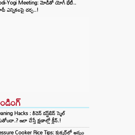
di-Yogi Meeting: మోడీతో యోగీ భేటీ..
ీ ఎన్నికలపై చర్చ..!
రెండింగ్‌
aning Hacks : కిచెన్ డస్ట్‌బిన్ స్మెల్
ుతోందా.? ఇలా చేస్తే క్షణాల్లో క్లీన్.!
ssure Cooker Rice Tips: కుక్కర్‌లో అన్నం