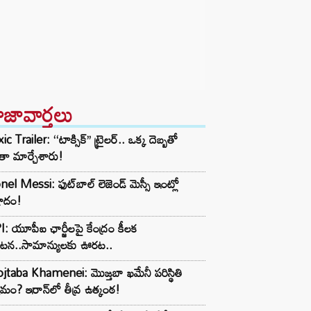
ాజావార్తలు
ic Trailer: ‘‘టాక్సిక్’’ ట్రైలర్.. ఒక్క దెబ్బతో
ా మార్చేశారు!
nel Messi: ఫుట్‌బాల్ లెజెండ్ మెస్సీ ఇంట్లో
షాదం!
: యూపీఐ ఛార్జీలపై కేంద్రం కీలక
రకటన..సామాన్యులకు ఊరట..
taba Khamenei: మొజ్తబా ఖమేనీ పరిస్థితి
మం? ఇరాన్‌లో తీవ్ర ఉత్కంఠ!