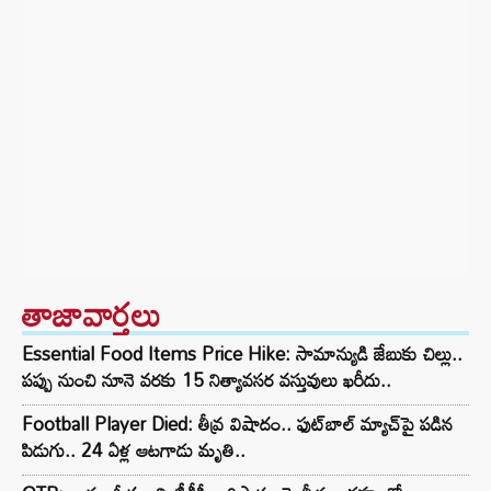
తాజావార్తలు
Essential Food Items Price Hike: సామాన్యుడి జేబుకు చిల్లు..
పప్పు నుంచి నూనె వరకు 15 నిత్యావసర వస్తువులు ఖరీదు..
Football Player Died: తీవ్ర విషాదం.. ఫుట్‌బాల్ మ్యాచ్‌పై పడిన
పిడుగు.. 24 ఏళ్ల ఆటగాడు మృతి..