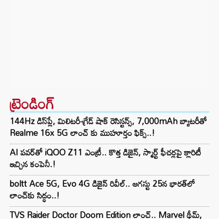
ట్రెండింగ్‌
144Hz డిస్‌ప్లే, మిలిటరీ-గ్రేడ్ షాక్ రెసిస్టన్స్, 7,000mAh బ్యాటరీతో
Realme 16x 5G లాంచ్ కు ముహూర్తం ఫిక్స్..!
AI పవర్‌తో iQOO Z11 ఎంట్రీ.. కొత్త డిజైన్, స్మార్ట్ ఫీచర్లపై క్లారిటీ
ఇచ్చిన కంపెనీ.!
boltt Ace 5G, Evo 4G డిజైన్ రివీల్.. ఆగస్టు 25న భారత్‌లో
లాంచ్‌కు సిద్ధం..!
TVS Raider Doctor Doom Edition లాంచ్.. Marvel థీమ్,