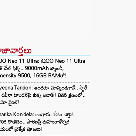
ాజావార్తలు
OO Neo 11 Ultra: iQOO Neo 11 Ultra
ీజ్ డేట్ ఫిక్స్.. 9000mAh బ్యాటరీ,
mensity 9500, 16GB RAMతో!
eena Tandon: అందరూ చూస్తుండగానే.. స్టార్
 రవీనా టాండన్‌పై కుక్క అటాక్! చివరి క్షణంలో..
ియో వైరల్!
arika Konidela: బంగారు బోనం ఎత్తిన
ారిక కొణిదెల.. పాతబస్తీ మహంకాళేశ్వర
యంలో ప్రత్యేక పూజలు!