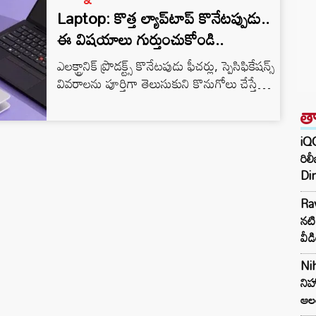
Laptop: కొత్త ల్యాప్‌టాప్ కొనేటప్పుడు..
ఈ విషయాలు గుర్తుంచుకోండి..
ఎలక్ట్రానిక్ ప్రొడక్ట్స్ కొనేటపుడు ఫీచర్లు, స్పెసిఫికేషన్స్
వివరాలను పూర్తిగా తెలుసుకుని కొనుగోలు చేస్తే
నష్టపోకుండా ఉంటారని టెక్ నిపుణులు
త
సూచిస్తున్నారు. ల్యాప్‌టాప్ కొనుగోలు చేసినా లేదా
స్మార్ట్‌ఫోన్ కొనుగోలు చేసినా, సరైన ఆప్షన్ ను ఎలా
iQ
ఎంచుకోవాలో అవగాహన కలిగి ఉండాలంటున్నారు.
రిల
అన్ని గాడ్జెట్‌లు విభిన్న లక్షణాలతో వస్తాయి. ల్యాప్
Di
టాప్ కొనాలనుకుంటే.. కొన్ని సాధారణ చిట్కాలను
Rav
అనుసరించడం ద్వారా, మీరు మీ కోసం ఉత్తమ
నటి
ల్యాప్‌టాప్‌ను ఎంచుకోవచ్చు. ల్యాప్‌టాప్‌ను
వీడ
ఎంచుకునేటప్పుడు, దాని స్క్రీన్ పరిమాణం, బరువు,
…
Nih
నిహ
ఆల