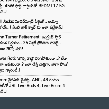
్‌ప్లే, 45W ఫాస్ట్ ఛార్జింగ్‌తో REDMI 17 5G
చ్..!
l Jacks: సూపర్‌మ్యాన్ ఫీల్డింగ్.. అయ్యా
ోయ్..! ఏంటి జాక్ క్యాచ్ ను అలా పట్టేశావ్.!
n Turner Retirement: ఇంగ్లండ్ స్టార్
లన నిర్ణయం.. 25 ఏళ్లకే క్రికెట్‌కు గుడ్‌బై..
ణం తెలిస్తే షాక్!
ar Roti: ‘జొన్న రొట్టె’ విరిగిపోతుందా..? లేదా
టిగా అవుతుందా.? ఇలా చేస్తే మెత్తగా, బాగా పొంగే
టెలు గ్యారెంటీ.!
mm డైనమిక్ డ్రైవర్లు, ANC, 48 గంటల
యాటరీతో JBL Live Buds 4, Live Beam 4
చ్..!