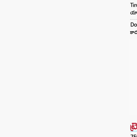
Tir
యాప
Do
కాద
ట్
75