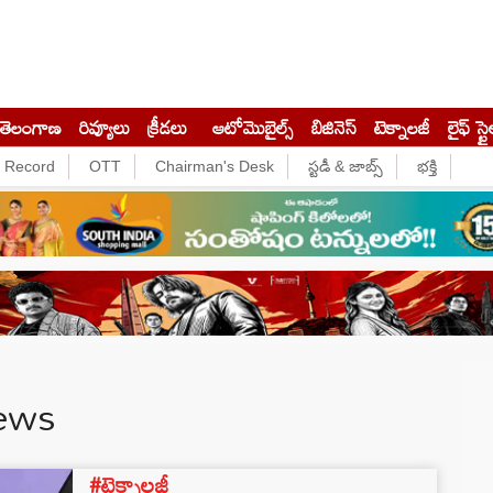
తెలంగాణ
రివ్యూలు
క్రీడలు
ఆటోమొబైల్స్
బిజినెస్‌
టెక్నాలజీ
లైఫ్ స్టై
e Record
OTT
Chairman's Desk
స్టడీ & జాబ్స్
భక్తి
News
#టెక్నాలజీ