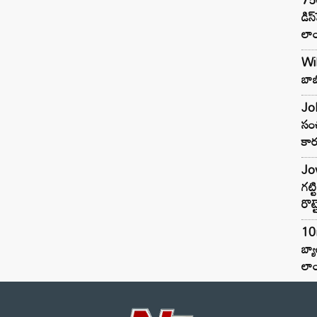
డిస
లాం
Wil
బాబ
Joh
సంచ
కార
Jow
గట్
రొట్
10
బ్
లాం