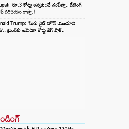
upati: రూ.3 కోట్లు ఇవ్వకుంటే చంపేస్తా.. డేటింగ్
్ పరిచయం కాస్తా.!
nald Trump: ‘మీరు వైట్ హౌస్ యజమాని
ు’.. ట్రంప్‌కు అమెరికా కోర్టు బిగ్ షాక్..
రెండింగ్‌
00mAh బ్యాటరీ, 6.9 అంగుళాల 120Hz