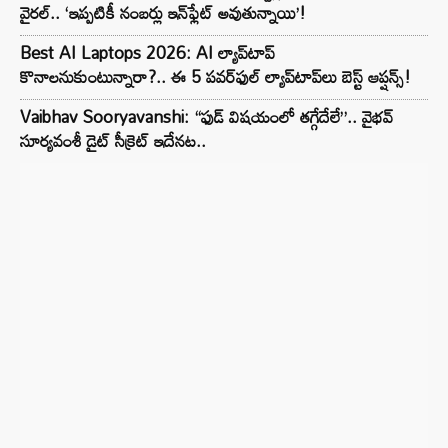
వైరల్.. ‘ఇప్పటికీ నంబర్లు ఇన్‌ఫ్లేట్ అవుతున్నాయి’!
Best AI Laptops 2026: AI ల్యాప్‌టాప్
కొనాలనుకుంటున్నారా?.. ఈ 5 పవర్‌ఫుల్ ల్యాప్‌టాప్‌లు బెస్ట్ ఆప్షన్స్!
Vaibhav Sooryavanshi: “ఫుడ్ విషయంలో తగ్గేదేలే”.. వైభవ్
సూర్యవంశీ డైట్ సీక్రెట్ ఇదేనట..