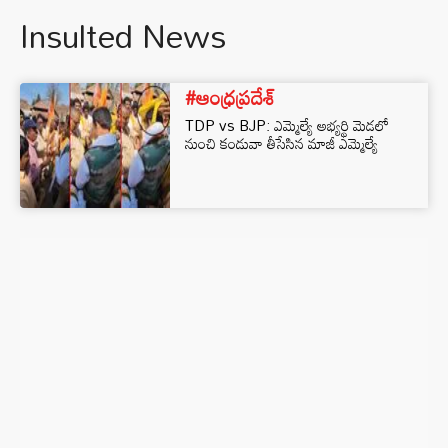
Insulted News
#ఆంధ్రప్రదేశ్
TDP vs BJP: ఎమ్మెల్యే అభ్యర్థి మెడలో
నుంచి కండువా తీసేసిన మాజీ ఎమ్మెల్యే