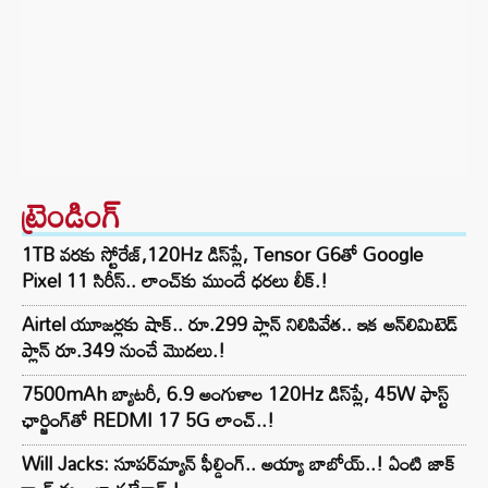
ట్రెండింగ్‌
1TB వరకు స్టోరేజ్,120Hz డిస్‌ప్లే, Tensor G6తో Google
Pixel 11 సిరీస్.. లాంచ్⁭కు ముందే ధరలు లీక్.!
Airtel యూజర్లకు షాక్.. రూ.299 ప్లాన్ నిలిపివేత.. ఇక అన్‌లిమిటెడ్
ప్లాన్ రూ.349 నుంచే మొదలు.!
7500mAh బ్యాటరీ, 6.9 అంగుళాల 120Hz డిస్‌ప్లే, 45W ఫాస్ట్
ఛార్జింగ్‌తో REDMI 17 5G లాంచ్..!
Will Jacks: సూపర్‌మ్యాన్ ఫీల్డింగ్.. అయ్యా బాబోయ్..! ఏంటి జాక్