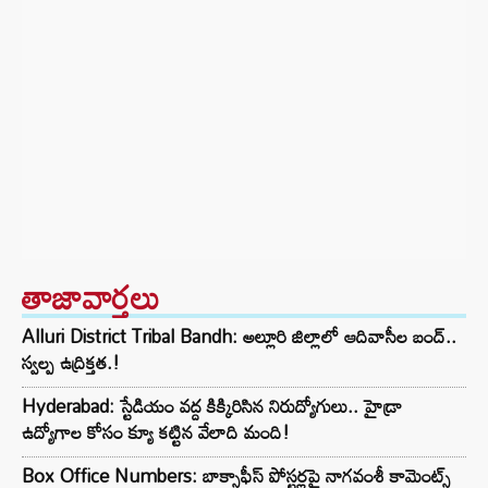
తాజావార్తలు
Alluri District Tribal Bandh: అల్లూరి జిల్లాలో ఆదివాసీల బంద్..
స్వల్ప ఉద్రిక్తత.!
Hyderabad: స్టేడియం వద్ద కిక్కిరిసిన నిరుద్యోగులు.. హైడ్రా
ఉద్యోగాల కోసం క్యూ కట్టిన వేలాది మంది!
Box Office Numbers: బాక్సాఫీస్ పోస్టర్లపై నాగవంశీ కామెంట్స్