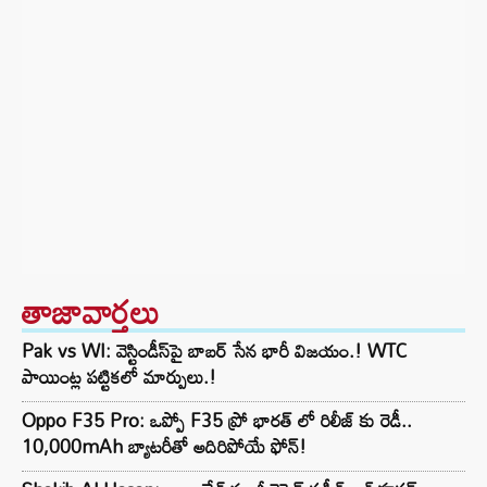
తాజావార్తలు
Pak vs WI: వెస్టిండీస్‌పై బాబర్ సేన భారీ విజయం.! WTC
పాయింట్ల పట్టికలో మార్పులు.!
Oppo F35 Pro: ఒప్పో F35 ప్రో భారత్ లో రిలీజ్ కు రెడీ..
10,000mAh బ్యాటరీతో అదిరిపోయే ఫోన్!