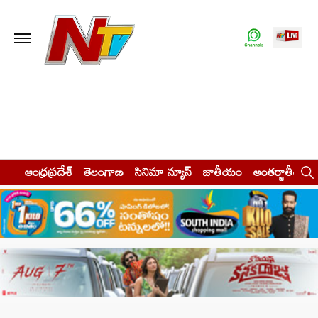
ఆంధ్రప్రదేశ్
తెలంగాణ
సినిమా న్యూస్
జాతీయం
అంతర్జాతీయం