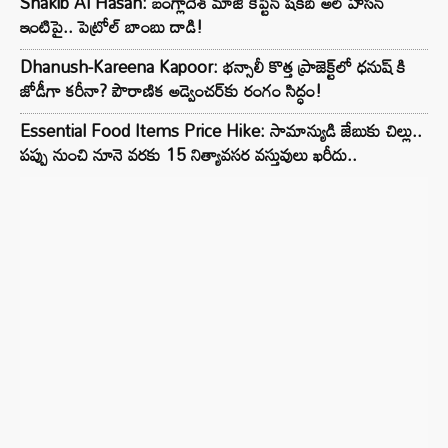
Shakib Al Hasan: బంగ్లాదేశ్ మాజీ కెప్టెన్ షకీబ్ అల్ హసన్
ఇంటిపై.. పెట్రోల్ బాంబు దాడి!
Dhanush-Kareena Kapoor: భన్సాలీ కొత్త ప్రాజెక్ట్‌లో ధనుష్ కి
జోడీగా కరీనా? పౌరాణిక అడ్వెంచర్‌కు రంగం సిద్ధం!
Essential Food Items Price Hike: సామాన్యుడి జేబుకు చిల్లు..
పప్పు నుంచి నూనె వరకు 15 నిత్యావసర వస్తువులు ఖరీదు..