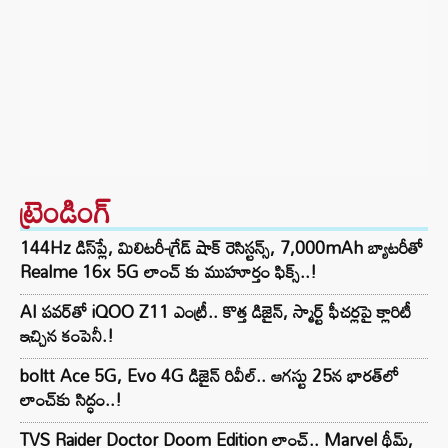
ట్రెండింగ్‌
144Hz డిస్‌ప్లే, మిలిటరీ-గ్రేడ్ షాక్ రెసిస్టన్స్, 7,000mAh బ్యాటరీతో
Realme 16x 5G లాంచ్ కు ముహూర్తం ఫిక్స్..!
AI పవర్‌తో iQOO Z11 ఎంట్రీ.. కొత్త డిజైన్, స్మార్ట్ ఫీచర్లపై క్లారిటీ
ఇచ్చిన కంపెనీ.!
boltt Ace 5G, Evo 4G డిజైన్ రివీల్.. ఆగస్టు 25న భారత్‌లో
లాంచ్‌కు సిద్ధం..!
TVS Raider Doctor Doom Edition లాంచ్.. Marvel థీమ్,