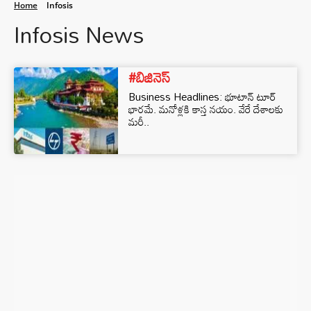
Home
Infosis
Infosis News
#బిజినెస్‌
Business Headlines: భూటాన్‌ టూర్‌
భారమే. మనోళ్లకి కాస్త నయం. వేరే దేశాలకు
మరీ..