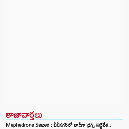
తాజావార్తలు
Mephedrone Seized : బీబీనగర్‌లో భారీగా డ్రగ్స్ పట్టివేత..