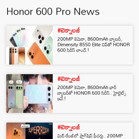
Honor 600 Pro News
#టెక్నాలజీ
200MP కెమెరా, 8600mAh బ్యాటరీ,
Dimensity 8550 Elite చిప్‌తో HONOR
600 సిరీస్ లాంచ్.!
#టెక్నాలజీ
200MP కెమెరా, 8600mAh భారీ
బ్యాటరీతో HONOR 600 సిరీస్.. హైలైట్స్
ఇవే.!
#టెక్నాలజీ
మిడ్-రేంజ్‌లో ఫ్లాగ్‌షిప్ ఫీచర్లు.. 200MP