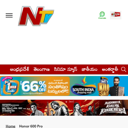
ఆంధ్రప్రదేశ్
తెలంగాణ
సినిమా న్యూస్
జాతీయం
అంతర్జాతీయం
Home
Honor 600 Pro