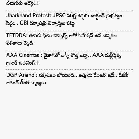
నలుగురు అరెస్ట్..!
Jharkhand Protest: JPSC పరీక్ష రద్దుకు జార్ఖండ్ ప్రభుత్వం
సిద్ధం.. CBI దర్యాప్తుపై విద్యార్థుల పట్టు
TFTDDA: తెలుగు ఫిలిం డాన్సర్స్ అసోసియేషన్ ఉప ఎన్నికల
ఫలితాలు వెల్లడి
AAA Cinemas : వైజాగ్‌లో బన్నీ కొత్త అడ్డా.. AAA మల్టీప్లెక్స్
గ్రాండ్ ఓపెనింగ్.!
DGP Anand : నక్సలిజం పోయింది.. ఇప్పుడు డేంజర్ ఇదే.. డీజీపీ
ఆనంద్ కీలక వ్యాఖ్యలు