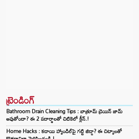
ట్రెండింగ్‌
Bathroom Drain Cleaning Tips : బాత్రూమ్ డ్రెయిన్ జామ్
అవుతోందా? ఈ 2 పదార్థాలతో చిటికెలో క్లీన్.!
Home Hacks : కడాయి హ్యాండిల్‌పై గట్టి జిడ్డా? ఈ చిట్కాలతో
కొత్తదానిలా మెరిపించండి.!