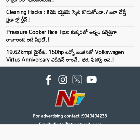
Cleaning Hacks : కిచెన్ డస్ట్‌బిన్ స్మెల్ కొడుతోందా.? ఇలా చేస్తే
క్షణాల్లో క్లీన్.!
Pressure Cooker Rice Tips: కుక్కర్‌లో అన్నం పర్ఫెక్ట్‌గా
రావాలంటే ఇదే సీక్రెట్.!
19.62kmpl మైలేజ్, 150hp టర్బో ఇంజిన్‌తో Volkswagen
Virtus Anniversary ఎడిషన్ లాంచ్.. ధర, ఫీచర్లు ఇవే.!
For advertising contact :9949494238
Email: digital@ntvnetwork.com
Copyright © 2000 - 2026 - NTV