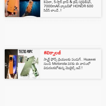
కెమెరా, 5-స్టార్ డ్రాప్ & క్రష్ సర్టిఫికేషన్,
7000mAh బ్యాటరీతో HONOR 600
సిరీస్ లాంచ్..!
#టెక్నాలజీ
స్మార్ట్ ఫోన్స్ ప్రియులకు పండుగే.. Huawei
నుంచి Motorola వరకు ఈ వారంలో
విడుదలకబోతున్న మొబైల్స్ ఇవే.!