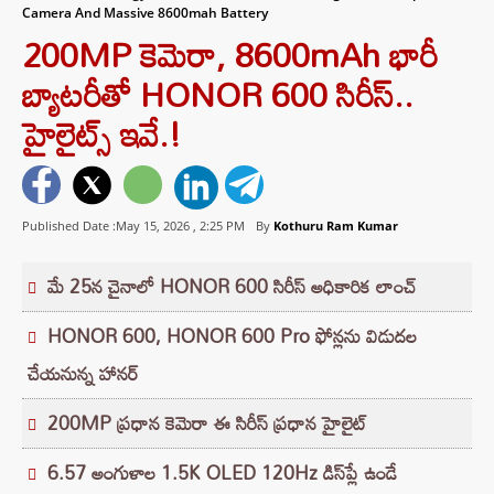
Camera And Massive 8600mah Battery
200MP కెమెరా, 8600mAh భారీ
బ్యాటరీతో HONOR 600 సిరీస్..
హైలైట్స్ ఇవే.!
Published Date :May 15, 2026 ,
2:25 PM
By
Kothuru Ram Kumar
మే 25న చైనాలో HONOR 600 సిరీస్ అధికారిక లాంచ్
HONOR 600, HONOR 600 Pro ఫోన్లను విడుదల
చేయనున్న హానర్
200MP ప్రధాన కెమెరా ఈ సిరీస్ ప్రధాన హైలైట్
6.57 అంగుళాల 1.5K OLED 120Hz డిస్‌ప్లే ఉండే