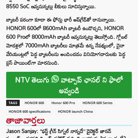
8550 SoC ఇవ్వనున్నట్లు లీకులు సూచిస్తున్నాయి.
బ్యాటరీ పరంగా కూడా ఈ ఫోన్లు భారీ అప్‌గ్రేడ్‌తో రానున్నాయి.
HONOR 600లో 8600mAh బ్యాటరీ ఉండొచ్చని, HONOR
600 Proలో 8000mAh బ్యాటరీ ఇవ్వనున్నట్లు తెలుస్తోంది. గ్లోబల్
మోడళ్లలో 7000mAh బ్యాటరీలు మాత్రమే ఉన్న నేపథ్యంలో, చైనా
వేరియంట్లలో పెద్ద బ్యాటరీలను అందించడం వినియోగదారులకు పెద్ద
ప్లస్ పాయింట్‌గా మారనుంది.
NTV తెలుగు
వాట్సాప్ ఛానల్ ని ఫాలో
అవ్వండి
TAGS
HONOR 600
Honor 600 Pro
HONOR 600 Series
HONOR 600 specifications
HONOR launch China
తాజావార్తలు
Jason Sanjay: “ఫస్ట్ గ్రీన్ సిగ్నల్ నాన్నదే” డైరెక్టర్‌ జాసన్