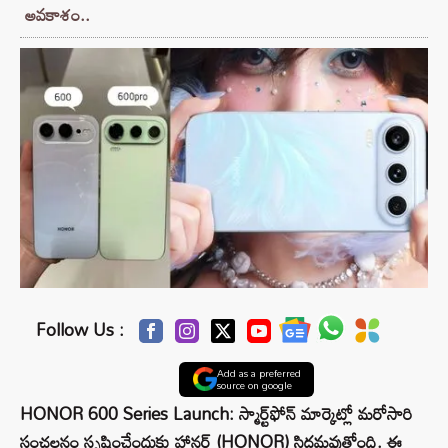
అవకాశం..
Follow Us :
Add as a preferred
source on google
HONOR 600 Series Launch: స్మార్ట్‌ఫోన్ మార్కెట్లో మరోసారి
సంచలనం సృష్టించేందుకు హానర్ (HONOR) సిద్ధమవుతోంది. ఈ