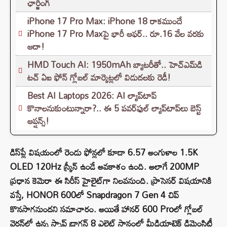
ఛార్జింగ్
iPhone 17 Pro Max: iPhone 18 రాకముందే
iPhone 17 Pro Maxపై భారీ ఆఫర్.. రూ.16 వేల వరకు
ఆదా!
HMD Touch AI: 1950mAh బ్యాటరీతో.. హెచ్‌ఎమ్‌డి
టచ్ ఏఐ ఫోన్ గ్లోబల్ మార్కెట్లలో విడుదలకు రెడీ!
Best AI Laptops 2026: AI ల్యాప్‌టాప్
కొనాలనుకుంటున్నారా?.. ఈ 5 పవర్‌ఫుల్ ల్యాప్‌టాప్‌లు బెస్ట్
ఆప్షన్స్!
డిస్‌ప్లే విషయంలో రెండు ఫోన్లలో కూడా 6.57 అంగుళాల 1.5K
OLED 120Hz స్క్రీన్ ఉండే అవకాశం ఉంది. అలాగే 200MP
ప్రధాన కెమెరా ఈ సిరీస్ హైలైట్‌గా నిలవనుంది. ప్రాసెసర్ విషయానికి
వస్తే, HONOR 600లో Snapdragon 7 Gen 4 చిప్
కొనసాగనుందని సమాచారం. అయితే హానర్ 600 Proలో గ్లోబల్
వెర్షన్‌లో ఉన్న స్నాప్ డ్రాగన్ 8 ఎలైట్ స్థానంలో మీడియాటెక్ డిమెంసిటీ