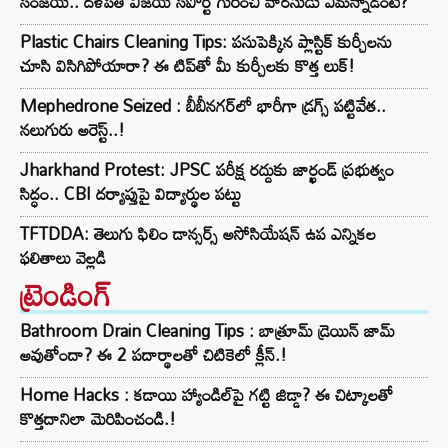
సంజయ్.. దళపతి విజయ్ సపోర్ట్ గురించి వారసుడు ఏమన్నాడంటే?
Plastic Chairs Cleaning Tips: పసుపెక్కిన ప్లాస్టిక్ కుర్చీలను
చూసి విసిగిపోయారా? ఈ టిప్‌తో మీ కుర్చీలకు కొత్త లుక్!
Mephedrone Seized : బీబీనగర్‌లో భారీగా డ్రగ్స్ పట్టివేత..
నలుగురు అరెస్ట్..!
Jharkhand Protest: JPSC పరీక్ష రద్దుకు జార్ఖండ్ ప్రభుత్వం
సిద్ధం.. CBI దర్యాప్తుపై విద్యార్థుల పట్టు
TFTDDA: తెలుగు ఫిలిం డాన్సర్స్ అసోసియేషన్ ఉప ఎన్నికల
ఫలితాలు వెల్లడి
ట్రెండింగ్‌
Bathroom Drain Cleaning Tips : బాత్రూమ్ డ్రెయిన్ జామ్
అవుతోందా? ఈ 2 పదార్థాలతో చిటికెలో క్లీన్.!
Home Hacks : కడాయి హ్యాండిల్‌పై గట్టి జిడ్డా? ఈ చిట్కాలతో
కొత్తదానిలా మెరిపించండి.!