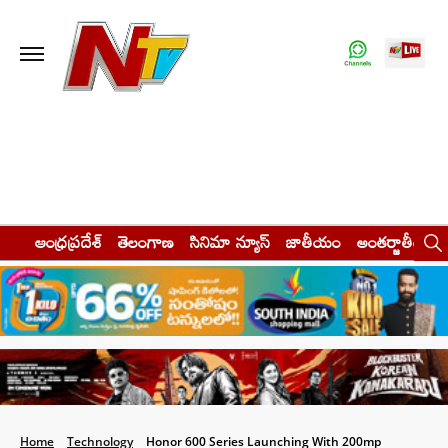
ఆంధ్రప్రదేశ్
తెలంగాణ
సినిమా న్యూస్
జాతీయం
అంతర్జాతీయం
Home
Technology
Honor 600 Series Launching With 200mp