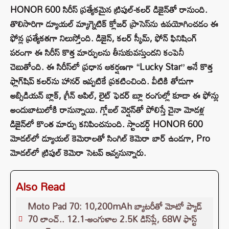
HONOR 600 సిరీస్ ప్రత్యేకమైన ట్రిపుల్-కలర్ డిజైన్‌తో రానుంది.
తొలిసారిగా డ్యూయల్ మ్యాగ్నెటిక్ క్లోజర్ ప్రాసెస్‌ను ఉపయోగించడం ఈ
ఫోన్ల ప్రత్యేకతగా నిలుస్తోంది. డిజైన్, కలర్ స్కీమ్, ఫోన్ ఫినిషింగ్
పరంగా ఈ సిరీస్ కొత్త మార్పులను తీసుకువస్తుందని కంపెనీ
చెబుతోంది. ఈ సిరీస్‌లో ప్రధాన ఆకర్షణగా “Lucky Star” అనే కొత్త
ఫ్లాగ్‌షిప్ కలర్‌ను హానర్ ఇప్పటికే ప్రకటించింది. వీటికి తోడుగా
అబ్సిడియన్ బ్లాక్, గ్రీన్ ఆపిల్, లైట్ ఫెదర్ బ్లూ రంగుల్లో కూడా ఈ ఫోన్లు
అందుబాటులోకి రానున్నాయి. గ్లోబల్ వెర్షన్‌తో పోలిస్తే చైనా మోడళ్ల
డిజైన్‌లో కొంత మార్పు కనిపించనుంది. స్టాండర్డ్ HONOR 600
మోడల్‌లో డ్యూయల్ కెమెరాలతో సింగిల్ కెమెరా బార్ ఉండగా, Pro
మోడల్‌లో ట్రిపుల్ కెమెరా సెటప్ ఇవ్వనున్నారు.
Also Read
Moto Pad 70: 10,200mAh బ్యాటరీతో మోటో ప్యాడ్
70 లాంచ్.. 12.1-అంగుళాల 2.5K డిస్‌ప్లే, 68W ఫాస్ట్