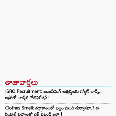
తాజావార్తలు
ISRO Recruitment: ఇంజనీరింగ్‌ అభ్యర్థులకు గోల్డెన్‌ ఛాన్స్..
ఇస్రోలో జాబ్స్‌కి నోటిఫికేషన్!
Clothes Smell: వర్షాకాలంలో బట్టల నుంచి దుర్వాసనా.? ఈ
సింపుల్ చిట్కాలతో చెక్ పెట్టండి ఇలా.!