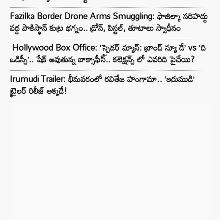
Fazilka Border Drone Arms Smuggling: ఫాజిల్కా సరిహద్దు
వద్ద పాకిస్థాన్ కుట్ర భగ్నం.. డ్రోన్, పిస్టల్, తూటాలు స్వాధీనం
Hollywood Box Office: ‘స్పైడర్ మ్యాన్: బ్రాండ్ న్యూ డే’ vs ‘ది
ఒడిస్సీ’.. షేక్ అవుతున్న బాక్సాఫీస్.. కలెక్షన్స్ లో ఎవరిది పైచేయి?
Irumudi Trailer: భీమవరంలో రవితేజ హంగామా.. ‘ఇరుముడి’
ట్రైలర్ రిలీజ్ అక్కడే!