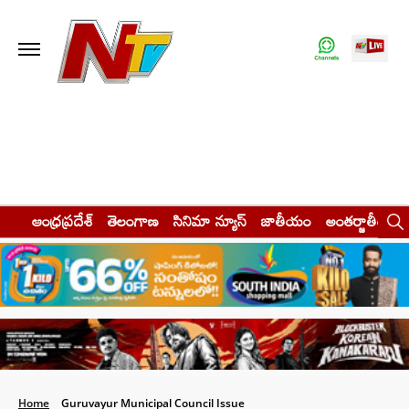
ఆంధ్రప్రదేశ్
తెలంగాణ
సినిమా న్యూస్
జాతీయం
అంతర్జాతీయం
Home
Guruvayur Municipal Council Issue