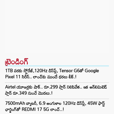
ట్రెండింగ్‌
1TB వరకు స్టోరేజ్,120Hz డిస్‌ప్లే, Tensor G6తో Google
Pixel 11 సిరీస్.. లాంచ్⁭కు ముందే ధరలు లీక్.!
Airtel యూజర్లకు షాక్.. రూ.299 ప్లాన్ నిలిపివేత.. ఇక అన్‌లిమిటెడ్
ప్లాన్ రూ.349 నుంచే మొదలు.!
7500mAh బ్యాటరీ, 6.9 అంగుళాల 120Hz డిస్‌ప్లే, 45W ఫాస్ట్
ఛార్జింగ్‌తో REDMI 17 5G లాంచ్..!