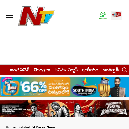
ఆంధ్రప్రదేశ్
తెలంగాణ
సినిమా న్యూస్
జాతీయం
అంతర్జాతీయం
Home
Global Oil Prices News