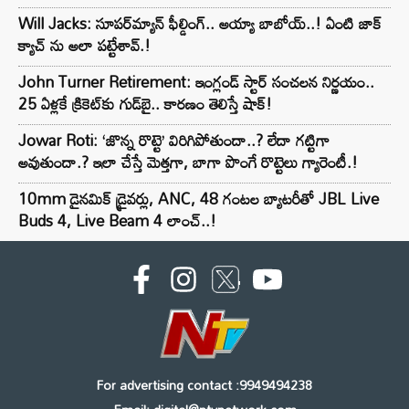
Will Jacks: సూపర్‌మ్యాన్ ఫీల్డింగ్.. అయ్యా బాబోయ్..! ఏంటి జాక్
క్యాచ్ ను అలా పట్టేశావ్.!
John Turner Retirement: ఇంగ్లండ్ స్టార్ సంచలన నిర్ణయం..
25 ఏళ్లకే క్రికెట్‌కు గుడ్‌బై.. కారణం తెలిస్తే షాక్!
Jowar Roti: ‘జొన్న రొట్టె’ విరిగిపోతుందా..? లేదా గట్టిగా
అవుతుందా.? ఇలా చేస్తే మెత్తగా, బాగా పొంగే రొట్టెలు గ్యారెంటీ.!
10mm డైనమిక్ డ్రైవర్లు, ANC, 48 గంటల బ్యాటరీతో JBL Live
Buds 4, Live Beam 4 లాంచ్..!
For advertising contact :9949494238