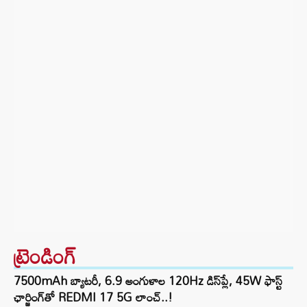
ట్రెండింగ్‌
7500mAh బ్యాటరీ, 6.9 అంగుళాల 120Hz డిస్‌ప్లే, 45W ఫాస్ట్
ఛార్జింగ్‌తో REDMI 17 5G లాంచ్..!