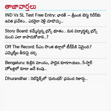
తాజావార్తలు
IND Vs SL Test Free Entry: భారత్ – శ్రీలంక టెస్టు సిరీస్‌కు
ఉచిత ప్రవేశం.. ఎవరైనా వెళ్లి చూడొచ్చు..
Story Board: కమ్మేస్తున్న డ్రగ్స్ భూతం.. మన విద్యార్థుల్ని డ్రగ్స్
నుంచి ఎలా కాపాడుకోవాలి..?
Off The Record: సీఎం సొంత జిల్లాలో టీడీపీకి ఏమైంది?
ఎమ్మెల్యేల తీరుపై చర్చ
Bengaluru: కుళ్లిన మాంసం, పాడైన కూరగాయలు..5-స్టార్
హోటళ్లలో కూడా అదే కంపు..
Dhurandhar : నెట్‌ఫ్లిక్స్‌లో ‘ధురంధర్’ ప్రపంచ రికార్డు..