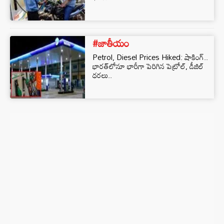
#జాతీయం
Petrol, Diesel Prices Hiked: షాకింగ్..
భారత్‌లోనూ భారీగా పెరిగిన పెట్రోల్, డీజిల్
ధరలు..