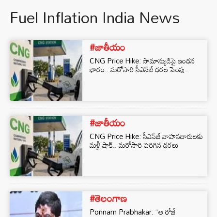
Fuel Inflation India News
#జాతీయం
CNG Price Hike: సామాన్యుడిపై ఇంధన
భారం.. మరోసారి సీఎన్‌జీ ధరల పెంపు..
#జాతీయం
CNG Price Hike: సీఎన్‌జీ వాహనదారులకు
మళ్లీ షాక్‌.. మరోసారి పెరిగిన ధరలు
#తెలంగాణ
Ponnam Prabhakar: “ఆ రోజే