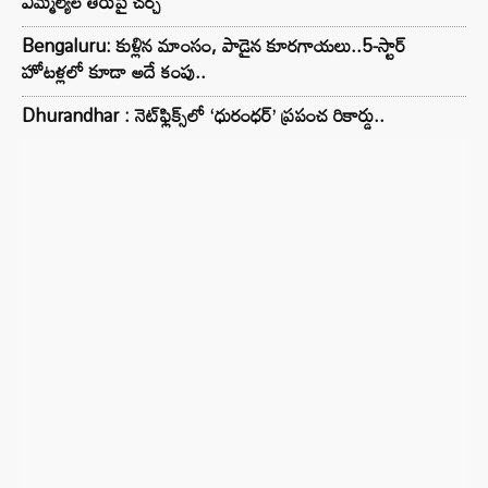
ఎమ్మెల్యేల తీరుపై చర్చ
Bengaluru: కుళ్లిన మాంసం, పాడైన కూరగాయలు..5-స్టార్
హోటళ్లలో కూడా అదే కంపు..
Dhurandhar : నెట్‌ఫ్లిక్స్‌లో ‘ధురంధర్’ ప్రపంచ రికార్డు..