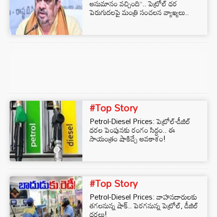
అనుమానం వచ్చింది”.. పెట్రోల్ ధర
పెరుగుదలపై మంత్రి సంచలన వ్యాఖ్యలు..
#Top Story
Petrol-Diesel Prices: పెట్రోల్-డీజిల్
ధరల పెంపునకు రంగం సిద్ధం.. ఈ
సాయంత్రం షాకిచ్చే అవకాశం!
#Top Story
Petrol-Diesel Prices: వాహనదారులకు
తగలనున్న షాక్.. పెరగనున్న పెట్రోల్, డీజిల్
ధరలు!