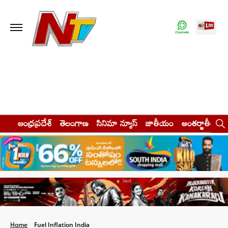
ఆంధ్రప్రదేశ్
తెలంగాణ
సినిమా న్యూస్
జాతీయం
అంతర్జాతీయం
Home
Fuel Inflation India