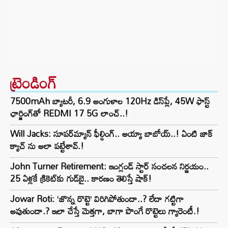
ట్రెండింగ్‌
7500mAh బ్యాటరీ, 6.9 అంగుళాల 120Hz డిస్‌ప్లే, 45W ఫాస్ట్
ఛార్జింగ్‌తో REDMI 17 5G లాంచ్..!
Will Jacks: సూపర్‌మ్యాన్ ఫీల్డింగ్.. అయ్యా బాబోయ్..! ఏంటి జాక్
క్యాచ్ ను అలా పట్టేశావ్.!
John Turner Retirement: ఇంగ్లండ్ స్టార్ సంచలన నిర్ణయం..
25 ఏళ్లకే క్రికెట్‌కు గుడ్‌బై.. కారణం తెలిస్తే షాక్!
Jowar Roti: ‘జొన్న రొట్టె’ విరిగిపోతుందా..? లేదా గట్టిగా
అవుతుందా.? ఇలా చేస్తే మెత్తగా, బాగా పొంగే రొట్టెలు గ్యారెంటీ.!