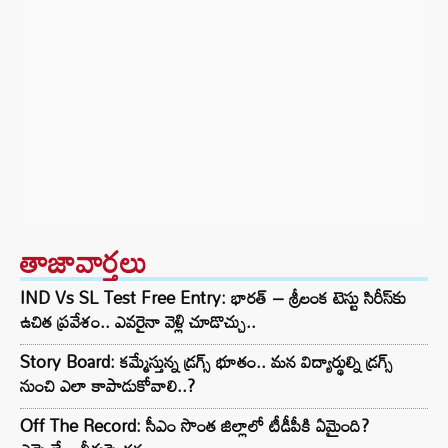
తాజావార్తలు
IND Vs SL Test Free Entry: భారత్ – శ్రీలంక టెస్టు సిరీస్‌కు
ఉచిత ప్రవేశం.. ఎవరైనా వెళ్లి చూడొచ్చు..
Story Board: కమ్మేస్తున్న డ్రగ్స్ భూతం.. మన విద్యార్థుల్ని డ్రగ్స్
నుంచి ఎలా కాపాడుకోవాలి..?
Off The Record: సీఎం సొంత జిల్లాలో టీడీపీకి ఏమైంది?